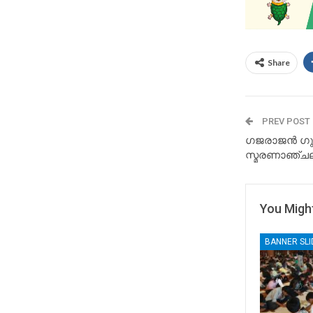
Share
PREV POST
ഗജരാജൻ ഗു
സ്മരണാഞ്ചല
You Might
BANNER SL