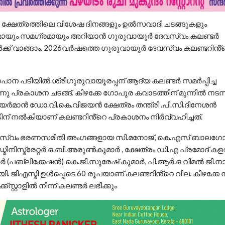
 ക്ഷേത്രത്തിലെ വിശേഷ ദിനങ്ങളും ഉൽസവാദി ചടങ്ങുകളും
യും സമഗ്രമായും അറിയാൻ ഗുരുവായൂർ ദേവസ്വം കലണ്ടർ
്ക് വാങ്ങാം. 2026വർഷത്തെ ഗുരുവായൂർ ദേവസ്വം കലണ്ടറിൻ
പാന പടിയിൽ ശ്രീഗുരുവായൂരപ്പന് ആദ്യ കലണ്ടർ സമർപ്പിച്ച
നു പ്രകാശന ചടങ്ങ്. കിഴക്കേ ഗോപുര കവാടത്തിന് മുന്നിൽ നടന്
ർമാൻ ഡോ.വി.കെ.വിജയൻ ക്ഷേത്രം തന്ത്രി .പി.സി.ദിനേശൻ
ാടിന് നൽകിയാണ് കലണ്ടറിൻ്റെ പ്രകാശനം നിർവ്വഹിച്ചത്.
വസ്വം ഭരണസമിതി അംഗങ്ങളായ സി.മനോജ്, കെ.എസ് ബാലഗ
ിനിസ്ട്രേറ്റർ ഒ.ബി.അരുൺകുമാർ , ക്ഷേത്രം ഡി.എ പ്രമോദ് കളര
(പബ്ലിക്കേഷൻ) കെ.ജി.സുരേഷ് കുമാർ, പി.ആർ.ഒ വിമൽ ജി.നാഥ
ി. ജിഎസ്ടി ഉൾപ്പെടെ 60 രൂപയാണ് കലണ്ടറിൻ്റെ വില. കിഴക്കേ 
്സ്റ്റാളിൽ നിന്ന് കലണ്ടർ ലഭിക്കും