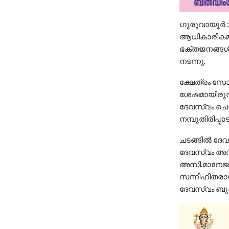
ഗുരുവായൂർ :
ആധികാരികമാ
ഭക്തജനങ്ങൾക
നടന്നു.
ക്ഷേത്രം സോ
ശേഷമായിരുന്
ദേവസ്വം ചെയ
നമ്പൂതിരിപ്പ
ചടങ്ങിൽ ദേ
ദേവസ്വം അഡ്മ
അസി.മാനേജർ 
സന്നിഹിതരായ
ദേവസ്വം ബുക്ക