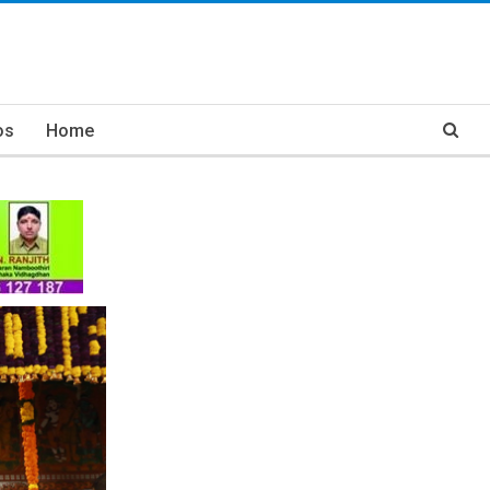
os
Home