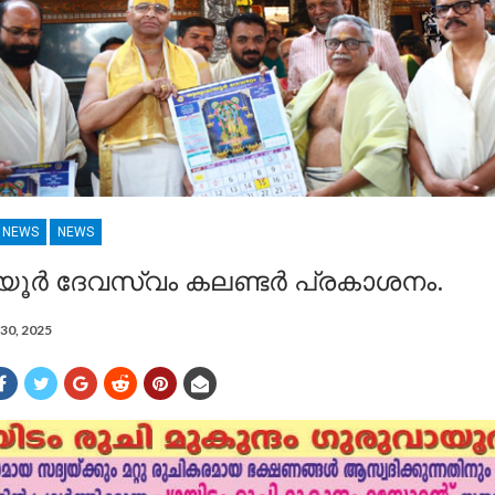
R NEWS
NEWS
യൂർ ദേവസ്വം കലണ്ടർ പ്രകാശനം.
30, 2025