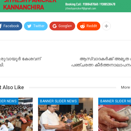
Facebook
Twitter
Google+
ReddIt
രുവായൂർ കേശവന്
ആസ്വാദകർക്ക് അമൃത മഴ 
ി.
പഞ്ചരത്ന കീർത്തനാലാപനം 
 Also Like
More 
IDER NEWS
BANNER SLIDER NEWS
BANNER SLIDER N