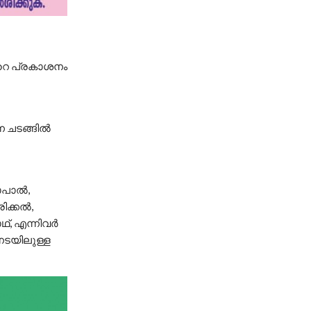
്റെ പ്രകാശനം
ന ചടങ്ങിൽ
ോപാൽ,
ിക്കൽ,
്, എന്നിവർ
നടയിലുള്ള