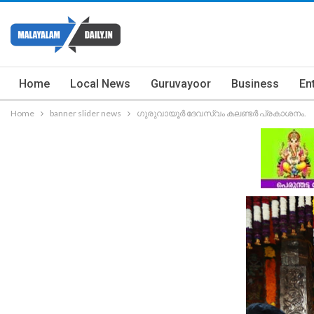
Home
Local News
Guruvayoor
Business
En
Home
banner slider news
ഗുരുവായൂർ ദേവസ്വം കലണ്ടർ പ്രകാശനം.