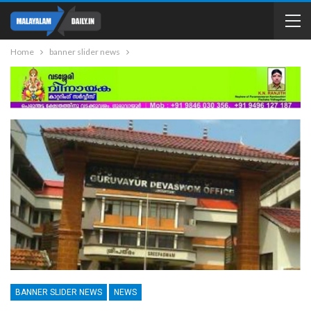
Home
banner slider news
BANNER SLIDER NEWS
NEWS