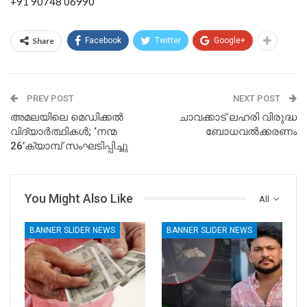
+91 90748 06990
Share
Facebook
Twitter
Google+
PREV POST
NEXT POST
അമലയിലെ മെഡിക്കൽ
ചാവക്കാട് ലഹരി വിരുദ്ധ
വിദ്യാർത്ഥികൾ; ‘നന്മ
ബോധവൽക്കരണം
26’ക്യാമ്പ് സംഘടിപ്പിച്ചു
You Might Also Like
All
BANNER SLIDER NEWS
BANNER SLIDER NEWS