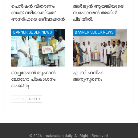
പെൻഷൻ വിതരണം
അർജുൻ ആയങ്കിയുടെ
ബാങ്ക് വഴിയാക്കിയത്
സഹോദരൻ അഖിൽ
അനർഹരെ ഒഴിവാക്കാൻ
പിടിയിൽ.
BANNER SLIDER NEWS
BANNER SLIDER NEWS
ഓപ്പറേഷൻ തൂഫാൻ
എ സി ഹനീഫ
ലോഗോ പ്രകാശനം
അനുസ്മരണം
ചെയ്തു
PREV
NEXT
© 2026 - malayalam daily. All Rights Reserved.