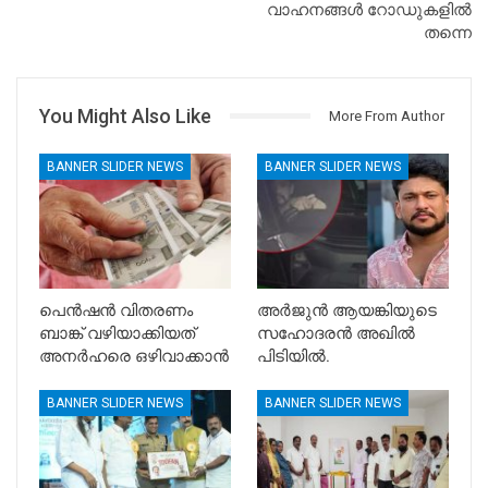
വാഹനങ്ങൾ റോഡുകളിൽ
തന്നെ
You Might Also Like
More From Author
BANNER SLIDER NEWS
BANNER SLIDER NEWS
പെൻഷൻ വിതരണം
അർജുൻ ആയങ്കിയുടെ
ബാങ്ക് വഴിയാക്കിയത്
സഹോദരൻ അഖിൽ
അനർഹരെ ഒഴിവാക്കാൻ
പിടിയിൽ.
BANNER SLIDER NEWS
BANNER SLIDER NEWS