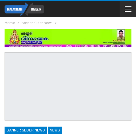
Home
banner slider news
BANNER SLIDER NEWS
NEWS