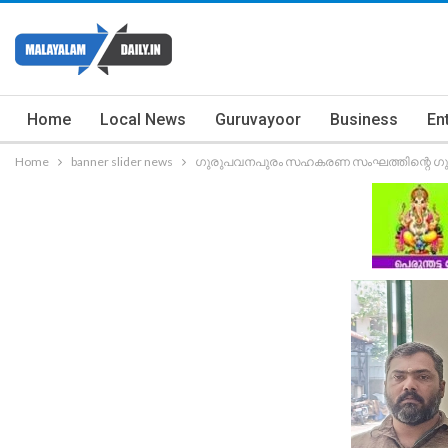
Home
Local News
Guruvayoor
Business
En
Home
banner slider news
ഗുരുപവനപുരം സഹകരണ സംഘത്തിന്റെ ഗുരു