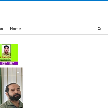
os
Home