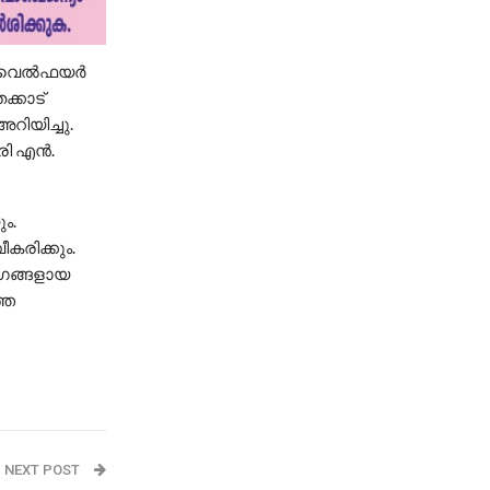
വെല്‍ഫയര്‍
്കാട്
റിയിച്ചു.
ി എന്‍.
ം.
കരിക്കും.
ംഗങ്ങളായ
്ത
NEXT POST