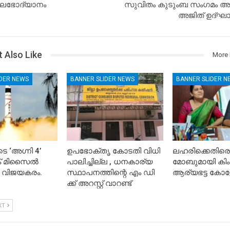
ലഭോദ്യാനം
സുവിതം കുടുംബ സംഗമം അഡ
അജിത് ഉദ്ഘാ
 Also Like
More 
IDER NEWS
BANNER SLIDER NEWS
BANNER SLIDER N
െ ‘അഗ്നി 4’
ഉപഭോക്തൃ കോടതി വിധി
ലഹരിക്കെതിരെ
ിക് മിസൈൽ
പാലിച്ചില്ല , ധനകാര്യ
മോബുമായി കിം
 വിജയകരം.
സ്ഥാപനത്തിന്റെ എം ഡി
ആര്യഭട്ട കോള
ക്ക് അറസ്റ്റ് വാറണ്ട്
XT