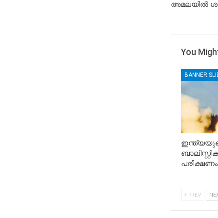
അമലയിൽ ശ
You Might
BANNER SL
ഇന്ത്യയുട
ബാലിസ്റ്റ
പരീക്ഷണം
PREV
NE