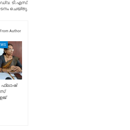
്വ. ടി.എസ്.
ടനം ചെയ്തു.
From Author
EWS
 ഫ്ലാഷ്
സ്
േജ്