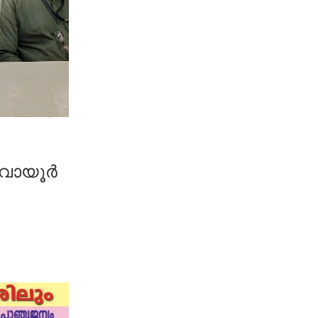
ായൂര്‍