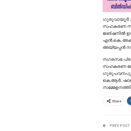
ഗുരുവായൂർ :
സഹകരണ സംഘത്
ജങ്ഷനില്‍ ഉദ
എന്‍.കെ. അക
അയ്യപ്പന്‍ ന
നഗരസഭ പ്രതി
സഹകരണ ജോയിന്
ഗുരുപവനപുരം
കെ.ആര്‍. ഷാജി
സമ്മേളനത്തില
Share
PREV POST