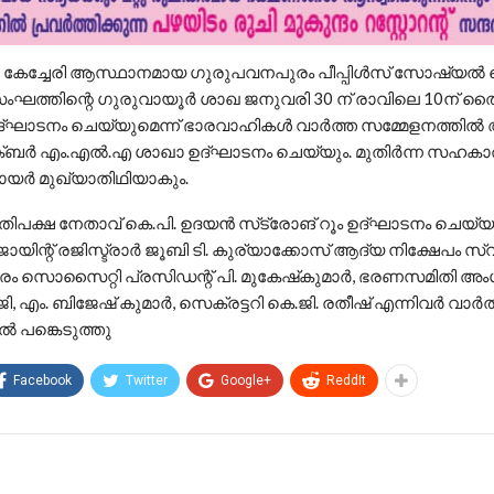
 കേച്ചേരി ആസ്ഥാനമായ ഗുരുപവനപുരം പീപ്പിള്‍സ് സോഷ്യല്‍ 
തിന്റെ ഗുരുവായൂര്‍ ശാഖ ജനുവരി 30 ന് രാവിലെ 10ന് തൈക
്ഘാടനം ചെയ്യുമെന്ന് ഭാരവാഹികൾ വാര്‍ത്ത സമ്മേളനത്തില്‍ അ
്ബര്‍ എം.എല്‍.എ ശാഖാ ഉദ്ഘാടനം ചെയ്യും. മുതിര്‍ന്ന സഹകാര
ായര്‍ മുഖ്യാതിഥിയാകും.
പക്ഷ നേതാവ് കെ.പി. ഉദയന്‍ സ്‌ട്രോങ് റൂം ഉദ്ഘാടനം ചെയ്യു
റ് രജിസ്ട്രാര്‍ ജൂബി ടി. കുര്യാക്കോസ് ആദ്യ നിക്ഷേപം സ്വീ
 സൊസൈറ്റി പ്രസിഡന്റ് പി. മുകേഷ്‌കുമാര്‍, ഭരണസമിതി അ
, എം. ബിജേഷ് കുമാര്‍, സെക്രട്ടറി കെ.ജി. രതീഷ് എന്നിവര്‍ വാര്‍ത
്‍ പങ്കെടുത്തു
Facebook
Twitter
Google+
ReddIt