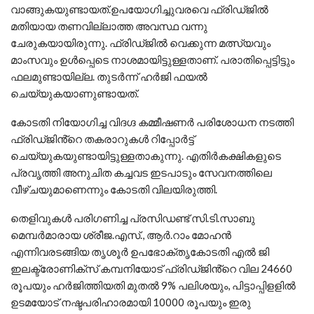
വാങ്ങുകയുണ്ടായത്.ഉപയോഗിച്ചുവരവെ ഫ്രിഡ്ജിൽ
മതിയായ തണവില്ലാത്ത അവസ്ഥ വന്നു
ചേരുകയായിരുന്നു. ഫ്രിഡ്ജിൽ വെക്കുന്ന മത്സ്യവും
മാംസവും ഉൾപ്പെടെ നാശമായിട്ടുള്ളതാണ്. പരാതിപ്പെട്ടിട്ടും
ഫലമുണ്ടായില്ല. തുടർന്ന് ഹർജി ഫയൽ
ചെയ്യുകയാണുണ്ടായത്.
കോടതി നിയോഗിച്ച വിദഗ്ദ കമ്മീഷണർ പരിശോധന നടത്തി
ഫ്രിഡ്ജിൻ്റെ തകരാറുകൾ റിപ്പോർട്ട്
ചെയ്യുകയുണ്ടായിട്ടുള്ളതാകുന്നു. എതിർകക്ഷികളുടെ
പ്രവൃത്തി അനുചിത കച്ചവട ഇടപാടും സേവനത്തിലെ
വീഴ്ചയുമാണെന്നും കോടതി വിലയിരുത്തി.
തെളിവുകൾ പരിഗണിച്ച പ്രസിഡണ്ട് സി.ടി.സാബു
മെമ്പർമാരായ ശ്രീജ.എസ്., ആർ.റാം മോഹൻ
എന്നിവരടങ്ങിയ തൃശൂർ ഉപഭോക്തൃകോടതി എൽ ജി
ഇലക്ട്രോണിക്സ് കമ്പനിയോട് ഫ്രിഡ്ജിൻ്റെ വില 24660
രൂപയും ഹർജിത്തിയതി മുതൽ 9% പലിശയും, പിട്ടാപ്പിളളിൽ
ഉടമയോട് നഷ്ടപരിഹാരമായി 10000 രൂപയും ഇരു