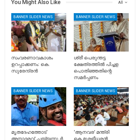
You Might Also Like
All
BANNER SLIDER NEWS
BANNER SLIDER NEWS
സംവരണാവകാശം
ശ്രീ പെരുന്തട്ട
ഉറപ്പാക്കണം: കെ.
ക്ഷേത്രത്തിൽ പിച്ചള
സുരേന്ദ്രൻ
പൊതിഞ്ഞതിന്റെ
സമർപ്പണം
BANNER SLIDER NEWS
BANNER SLIDER NEWS
മൃതദേഹത്തോട്
‘ആനവര’ മന്ത്രി
അനാദരവ് ,പയ്യന്നൂ ർ
കെ.മുരളീധരന്‍