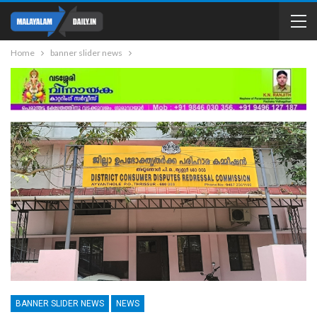
Home
banner slider news
BANNER SLIDER NEWS
NEWS