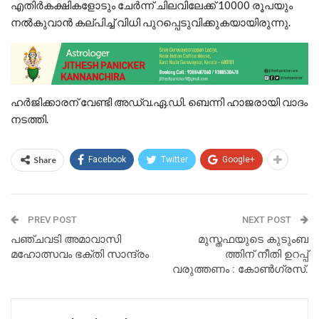
എതിർകക്ഷികളോടും ചേർന്ന് ചിലവിലേക്ക് 10000 രൂപയും
നൽകുവാൻ കല്പിച്ച് വിധി പുറപ്പെടുവിക്കുകയായിരുന്നു.
ഹർജിക്കാരന് വേണ്ടി അഡ്വ.ഏ.ഡി. ബെന്നി ഹാജരായി വാദം
നടത്തി.
Share
Facebook
Twitter
Google+
PREV POST
NEXT POST
പഞ്ചവടി അമാവാസി
മുസ്തഫയുടെ കുടുംബ
മഹോത്സവം ഭക്തി സാന്ദ്രം
ത്തിന് നീതി ഉറപ്പ്
വരുത്തണം : കോൺഗ്രസ്‌.