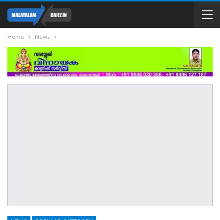
Home
News