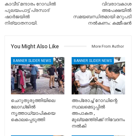
കാവീട് മന്ദാരം റോഡില്‍
വിവരാവകാശ
പുലയംപാട്ട് പ്രസാദ്
അപേക്ഷയിൽ
ഷാർജയിൽ
സമയബന്ധിതമായി മറുപടി
നിര്യാതനായി.
നൽകണം: കമ്മീഷൻ
You Might Also Like
More From Author
BANNER SLIDER NEWS
BANNER SLIDER NEWS
ചെറുതുരുത്തിയിലെ
അപ്രോച്ച് റോഡിന്റെ
ലോഡ്ജിൽ
സ്ഥലമെടുപ്പിൽ
നൃത്താധ്യാപികയെ
അപാകത ,
കൊലപ്പെടുത്തി
മുഖ്യമന്ത്രിക്ക് നിവേദനം
നൽകി