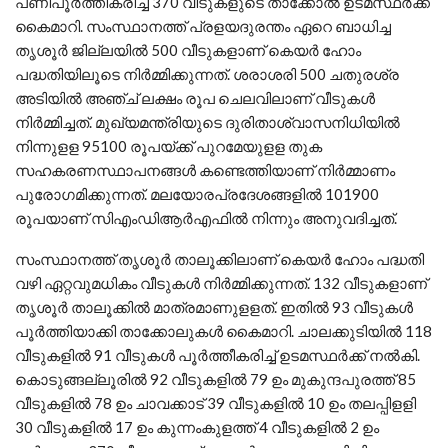
പണിപൂർത്തികരിച്ച 370 വീടുകളുടെ താക്കോൽ ഉടമസ്ഥർക്ക്
കൈമാറി. സംസ്ഥാനത്ത് പ്രളയദുരന്തം ഏറെ ബാധിച്ച
തൃശൂർ ജില്ലയിൽ 500 വീടുകളാണ് കെയർ ഹോം
പദ്ധതിയിലൂടെ നിർമ്മിക്കുന്നത്. ശരാശരി 500 ചതുരശ്ര
അടിയിൽ അഞ്ച് ലക്ഷം രൂപ ചെലവിലാണ് വീടുകൾ
നിർമ്മിച്ചത്. മുഖ്യമന്ത്രിയുടെ ദുരിതാശ്വാസനിധിയിൽ
നിന്നുളള 95100 രൂപയ്ക്ക് പുറമേയുളള തുക
സഹകരണസ്ഥാപനങ്ങൾ കണ്ടെത്തിയാണ് നിർമ്മാണം
പുരോഗമിക്കുന്നത്. മലയോരപ്രദേശങ്ങളിൽ 101900
രൂപയാണ് സിഎംഡിആർഎഫിൽ നിന്നും അനുവദിച്ചത്.
സംസ്ഥാനത്ത് തൃശൂർ താലൂക്കിലാണ് കെയർ ഹോം പദ്ധതി
വഴി ഏറ്റവുമധികം വീടുകൾ നിർമ്മിക്കുന്നത്. 132 വീടുകളാണ്
തൃശൂർ താലൂക്കിൽ മാത്രമാണുളളത്. ഇതിൽ 93 വീടുകൾ
പൂർത്തിയാക്കി താക്കോലുകൾ കൈമാറി. ചാലക്കുടിയിൽ 118
വീടുകളിൽ 91 വീടുകൾ പൂർത്തീകരിച്ച് ഉടമസ്ഥർക്ക് നൽകി.
കൊടുങ്ങല്ലൂരിൽ 92 വീടുകളിൽ 79 ഉം മുകുന്ദപുരത്ത് 85
വീടുകളിൽ 78 ഉം ചാവക്കാട് 39 വീടുകളിൽ 10 ഉം തലപ്പിളളി
30 വീടുകളിൽ 17 ഉം കുന്നംകുളത്ത് 4 വീടുകളിൽ 2 ഉം