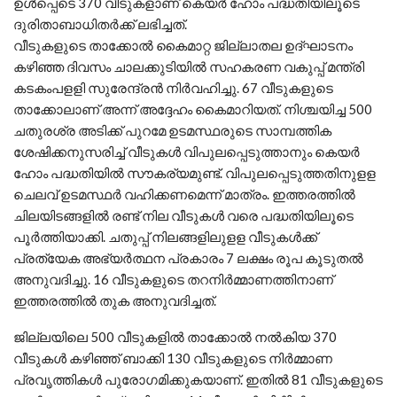
ഉൾപ്പെടെ 370 വീടുകളാണ് കെയർ ഹോം പദ്ധതിയിലൂടെ
ദുരിതാബാധിതർക്ക് ലഭിച്ചത്.
വീടുകളുടെ താക്കോൽ കൈമാറ്റ ജില്ലാതല ഉദ്ഘാടനം
കഴിഞ്ഞ ദിവസം ചാലക്കുടിയിൽ സഹകരണ വകുപ്പ് മന്ത്രി
കടകംപളളി സുരേന്ദ്രൻ നിർവഹിച്ചു. 67 വീടുകളുടെ
താക്കോലാണ് അന്ന് അദ്ദേഹം കൈമാറിയത്. നിശ്ചയിച്ച 500
ചതുരശ്ര അടിക്ക് പുറമേ ഉടമസ്ഥരുടെ സാമ്പത്തിക
ശേഷിക്കനുസരിച്ച് വീടുകൾ വിപുലപ്പെടുത്താനും കെയർ
ഹോം പദ്ധതിയിൽ സൗകര്യമുണ്ട്. വിപുലപ്പെടുത്തതിനുളള
ചെലവ് ഉടമസ്ഥർ വഹിക്കണമെന്ന് മാത്രം. ഇത്തരത്തിൽ
ചിലയിടങ്ങളിൽ രണ്ട് നില വീടുകൾ വരെ പദ്ധതിയിലൂടെ
പൂർത്തിയാക്കി. ചതുപ്പ് നിലങ്ങളിലുളള വീടുകൾക്ക്
പ്രത്യേക അഭ്യർത്ഥന പ്രകാരം 7 ലക്ഷം രൂപ കൂടുതൽ
അനുവദിച്ചു. 16 വീടുകളുടെ തറനിർമ്മാണത്തിനാണ്
ഇത്തരത്തിൽ തുക അനുവദിച്ചത്.
ജില്ലയിലെ 500 വീടുകളിൽ താക്കോൽ നൽകിയ 370
വീടുകൾ കഴിഞ്ഞ് ബാക്കി 130 വീടുകളുടെ നിർമ്മാണ
പ്രവൃത്തികൾ പുരോഗമിക്കുകയാണ്. ഇതിൽ 81 വീടുകളുടെ