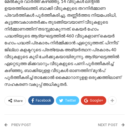
മേൽകൂര വാർത്ത് കഴിഞ്ഞു. 14 വീടുകൾ ലിന്റിൽ
ഉയരത്തിലെത്തി. ബാക്കി വീടുകളുടെ തറനിർമ്മാണ
പ്രവർത്തികൾ പൂർത്തീകരിച്ചു. തണ്ണീർത്തട നിയമപരിധി,
കൂട്ടഅവകാശതർക്കം തുടങ്ങിയവയാണ് വീടുകളുടെ
നിർമ്മാണത്തിന് തടസ്സമാകുന്നത്. കെയർ ഹോം
പദ്ധതിയുടെ ആദ്യഘട്ടത്തിൽ 460 വീടുകളാണ് കെയർ
ഹോം പദ്ധതി പ്രകാരം നിർമ്മിക്കാൻ ഏറ്റെടുത്തത്. പിന്നീട്
ജില്ലാ കളക്ടറുടെ പ്രത്യേക അഭ്യർത്ഥന പ്രകാരം 40
വീടുകളുടെ കൂടി ചേർക്കുകയായിരുന്നു. ആദ്യഘട്ടത്തിൽ
ഏറ്റെടുത്ത മിക്കവാറും വീടുകളുടെ പണി പൂർത്തീകരിച്ച്
കഴിഞ്ഞു. ബാക്കിയുളള വീടുകൾ ഓണത്തിന് മുൻപ്
പൂർത്തീകരിച്ച് താക്കോൽ കൈമാറാനുളള ഒരുക്കത്തിലാണ്
സഹകരണ വകുപ്പ് അധികൃതർ.
Share
Facebook
Twitter
Google+
PREV POST
NEXT POST