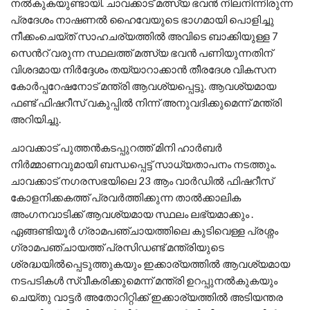
നൽകുകയുണ്ടായി. ചാവക്കാട് മത്സ്യ ഭവൻ നിലനിന്നിരുന്ന
പ്രദേശം നാഷണൽ ഹൈവേയുടെ ഭാഗമായി പൊളിച്ചു
നീക്കംചെയ്ത് സാഹചര്യത്തിൽ അവിടെ ബാക്കിയുള്ള 7
സെൻറ് വരുന്ന സ്ഥലത്ത് മത്സ്യ ഭവൻ പണിയുന്നതിന്
വിശദമായ നിർദ്ദേശം തയ്യാറാക്കാൻ തീരദേശ വികസന
കോർപ്പറേഷനോട് മന്ത്രി ആവശ്യപ്പെട്ടു. ആവശ്യമായ
ഫണ്ട് ഫിഷറീസ് വകുപ്പിൽ നിന്ന് അനുവദിക്കുമെന്ന് മന്ത്രി
അറിയിച്ചു.
ചാവക്കാട് പുത്തൻകടപ്പുറത്ത് മിനി ഹാർബർ
നിർമ്മാണവുമായി ബന്ധപ്പെട്ട് സാധ്യതാപനം നടത്തും.
ചാവക്കാട് നഗരസഭയിലെ 23 ആം വാർഡിൽ ഫിഷറീസ്
കോളനിക്കകത്ത് പ്രവർത്തിക്കുന്ന താൽക്കാലിക
അംഗനവാടിക്ക് ആവശ്യമായ സ്ഥലം ലഭ്യമാക്കും .
ഏങ്ങണ്ടിയൂർ ഗ്രാമപഞ്ചായത്തിലെ കുടിവെള്ള പ്രശ്നം
ഗ്രാമപഞ്ചായത്ത് പ്രസിഡണ്ട് മന്ത്രിയുടെ
ശ്രദ്ധയിൽപ്പെടുത്തുകയും ഇക്കാര്യത്തിൽ ആവശ്യമായ
നടപടികൾ സ്വീകരിക്കുമെന്ന് മന്ത്രി ഉറപ്പുനൽകുകയും
ചെയ്തു വാട്ടർ അതോറിറ്റിക്ക് ഇക്കാര്യത്തിൽ അടിയന്തര