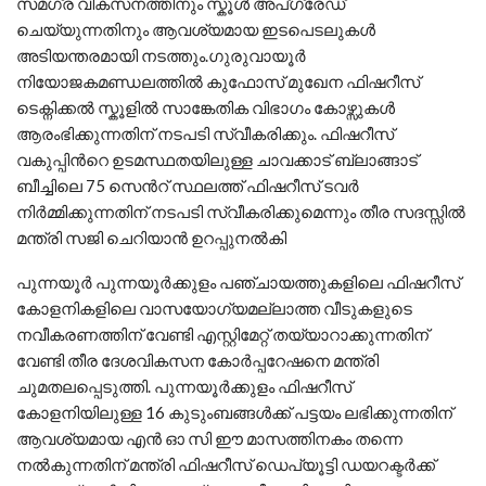
സമഗ്ര വികസനത്തിനും സ്കൂൾ അപ്ഗ്രേഡ്
ചെയ്യുന്നതിനും ആവശ്യമായ ഇടപെടലുകൾ
അടിയന്തരമായി നടത്തും.ഗുരുവായൂർ
നിയോജകമണ്ഡലത്തിൽ കുഫോസ് മുഖേന ഫിഷറീസ്
ടെക്നിക്കൽ സ്കൂളിൽ സാങ്കേതിക വിഭാഗം കോഴ്സുകൾ
ആരംഭിക്കുന്നതിന് നടപടി സ്വീകരിക്കും. ഫിഷറീസ്
വകുപ്പിൻറെ ഉടമസ്ഥതയിലുള്ള ചാവക്കാട് ബ്ലാങ്ങാട്
ബീച്ചിലെ 75 സെൻറ് സ്ഥലത്ത് ഫിഷറീസ് ടവർ
നിർമ്മിക്കുന്നതിന് നടപടി സ്വീകരിക്കുമെന്നും തീര സദസ്സിൽ
മന്ത്രി സജി ചെറിയാൻ ഉറപ്പുനൽകി
പുന്നയൂർ പുന്നയൂർക്കുളം പഞ്ചായത്തുകളിലെ ഫിഷറീസ്
കോളനികളിലെ വാസയോഗ്യമല്ലാത്ത വീടുകളുടെ
നവീകരണത്തിന് വേണ്ടി എസ്റ്റിമേറ്റ് തയ്യാറാക്കുന്നതിന്
വേണ്ടി തീര ദേശവികസന കോർപ്പറേഷനെ മന്ത്രി
ചുമതലപ്പെടുത്തി. പുന്നയൂർക്കുളം ഫിഷറീസ്
കോളനിയിലുള്ള 16 കുടുംബങ്ങൾക്ക് പട്ടയം ലഭിക്കുന്നതിന്
ആവശ്യമായ എൻ ഓ സി ഈ മാസത്തിനകം തന്നെ
നൽകുന്നതിന് മന്ത്രി ഫിഷറീസ് ഡെപ്യൂട്ടി ഡയറക്ടർക്ക്