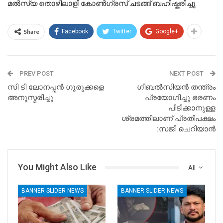
മൽസ്യ തൊഴിലാളി കോൺഗ്രസ് ചടങ്ങ് ബഹിഷ്കരിച്ചു
Share
Facebook
Twitter
Google+
PREV POST
NEXT POST
സി ടി ലോനപ്പൻ ഗുരുക്കളെ
ഗീബൽസിയൻ തന്ത്രം
അനുസ്മരിച്ചു
പ്രയോഗിച്ചു ഭരണം
പിടിക്കാനുള്ള
ശ്രമത്തിലാണ് പ്രതിപക്ഷം
:സജി ചെറിയാൻ
You Might Also Like
All
BANNER SLIDER NEWS
BANNER SLIDER NEWS