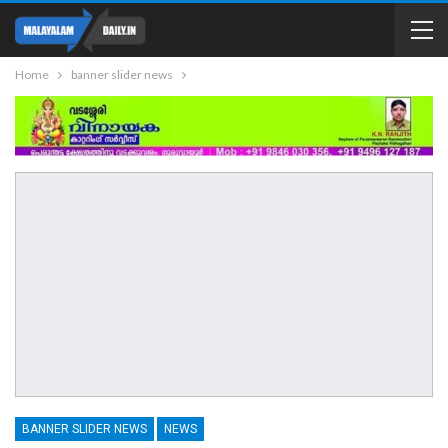
Home
banner slider news
BANNER SLIDER NEWS
NEWS