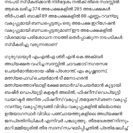
നടപടി സ്വീകരിക്കാൻ നിർദ്ദേശം നൽകി തീരെ സദസ്സിൽ
ആകെ ലഭിച്ച 374 അപേക്ഷകളിൽ 285 അപേക്ഷകൾ
തീർപാക്കി. ബാക്കി 89 അപേക്ഷകളിൽ 88 എണ്ണം റവന്യൂ
വകുപ്പുമായി ബന്ധപ്പെട്ടതും ഒരു അപേക്ഷ ഇറിഗേഷൻ
വകുപ്പുമായി ബന്ധപ്പെട്ടതുമാണ് ഈ അപേക്ഷകളിൽ
വിശദമായ പരിശോധന നടത്തി തെർപ്പാക്കുന്ന നടപടികൾ
സ്വീകരിച്ചു വരുന്നതാണ്
ഗുരുവായൂർ എംഎൽഎ ശ്രീ എൻ കെ അക്ബർ
അധ്യക്ഷത വഹിച്ച സദസ്സിൽ ചാവക്കാട് നഗരസഭ
ചെയർമാൻമാരായ ഷീജ പ്രശാന്ത്, എം കൃഷ്ണദാസ്,
മത്സ്യഫെഡ് ചെയർമാൻ ടീ മനോഹരൻ
മത്സ്യത്തൊഴിലാളി ക്ഷേമ ബോർഡ് ചെയർമാൻ കൂട്ടായി
ബഷീർ ഡെപ്യൂട്ടി കളക്ടർ അഖിൽ, ഫിഷറീസ് ഡെപ്യൂട്ടി
ഡയറക്ടർ അനിത ,ഫിഷറീസ് വകുപ്പ് ,തദ്ദേശസ്വരണ വകുപ്പ്,
റവന്യൂ വകുപ്പ് തുടങ്ങി വിവിധ വകുപ്പുകളിൽ ജില്ലാതല
ഉദ്യോഗസ്ഥർ വിവിധ പഞ്ചായത്തുകളിലെ അധ്യക്ഷൻ
ജനപ്രതിനിധികൾ എന്നിവർ പങ്കടുത്തു . തീരദേശത്ത് നിന്നും
മാറി മമ്മിയൂരിൽ തീര സദസ് സംഘടിപ്പിച്ചതിൽ പ്രതിഷേധിച്ച്‌