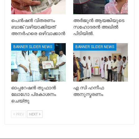
പെൻഷൻ വിതരണം
അർജുൻ ആയങ്കിയുടെ
ബാങ്ക് വഴിയാക്കിയത്
സഹോദരൻ അഖിൽ
അനർഹരെ ഒഴിവാക്കാൻ
പിടിയിൽ.
BANNER SLIDER NEWS
BANNER SLIDER NEWS
ഓപ്പറേഷൻ തൂഫാൻ
എ സി ഹനീഫ
ലോഗോ പ്രകാശനം
അനുസ്മരണം
ചെയ്തു
PREV
NEXT