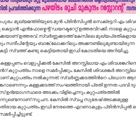
പുരം: മുഖ്യമന്ത്രിയുടെ മുൻ പ്രിൻസിപ്പൽ സെക്രട്ടറി എം ശിവശ
ു കെട്ടാൻ എൻഫോഴ്മെന്റ് ഡയറക്ടറേറ്റ് ഉത്തരവിറക്കി. നാളെ കുറ്റ
െയാണ് ഉത്തരവ്. സ്വർണ്ണക്കടത്ത് കേസിലെ മുഖ്യപ്രതികളായ
ം സന്ദീപിന്റേയും ബാങ്ക് ലോക്കറിലും അക്കൗണ്ടിലുമുണ്ടായിരുന്
െട്ടി. സ്വത്ത്‌ കണ്ടു കെട്ടിയതായി ഇഡി കോടതിയെ അറിയിച്ചു.
്ളപ്പണം വെളുപ്പിക്കൽ കേസിൽ അറസ്റ്റിലായ എം ശിവശങ്കറി
‍റ് കുറ്റപത്രം നാളെ സമർപ്പിക്കും. കേസിൽ ശിവശങ്കർ അറസ്റ്റി
ോഴാണ് കുറ്റപത്രം നൽകുന്നത്. സ്വർണ്ണക്കടത്തിന്‍റെ പ്രധാന
കറാണെന്നും കള്ളക്കടത്ത് സംഘത്തിനായി പ്രതി ഉന്നത പദവി
റംസ് ഉദ്യോഗസ്ഥരെ അടക്കം വിളിച്ചെന്നും കുറ്റപത്രത്തിൽ
ുന്നുണ്ടെന്നാണ് സൂചന. കേസിൽ സ്വപ്ന സുരേഷ് അടക്കമുള്ള
െതിരായ കുറ്റപത്രം ഇഡി നേരത്തെ എറണാകുളം പ്രിൻസിപ്പ
്പിച്ചിട്ടുണ്ട്.