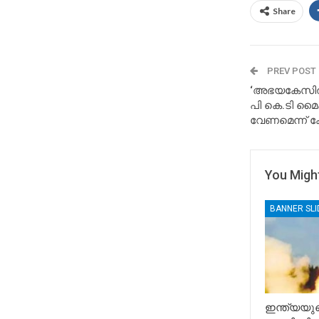
Share
PREV POST
‘അഭയകേസിൽ ത
പി കെ.ടി മൈ
വേണമെന്ന് 
You Might
BANNER SL
ഇന്ത്യയുട