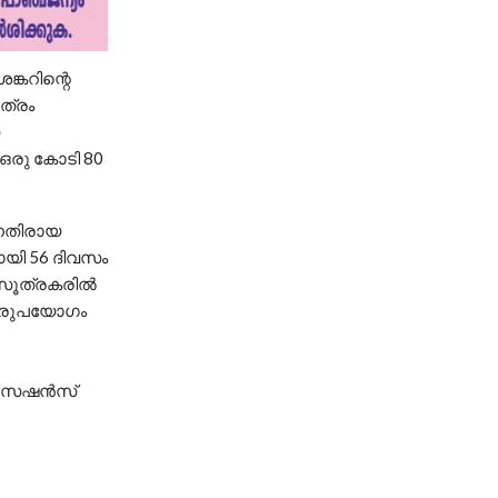
ങ്കറിന്റെ
പത്രം
ന ഒരു കോടി 80
നെതിരായ
ലായി 56 ദിവസം
 ആസൂത്രകരിൽ
 ദുരുപയോഗം
ൽ സെഷൻസ്