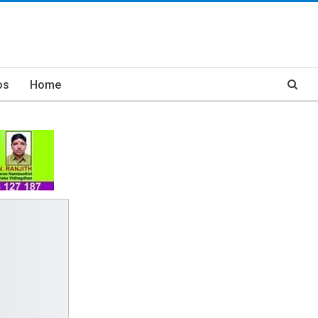
os
Home