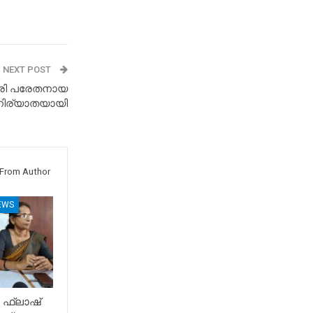
NEXT POST
േരി പരേതനായ
നിര്യാതയായി
From Author
EWS
 ഫ്ലാഷ്