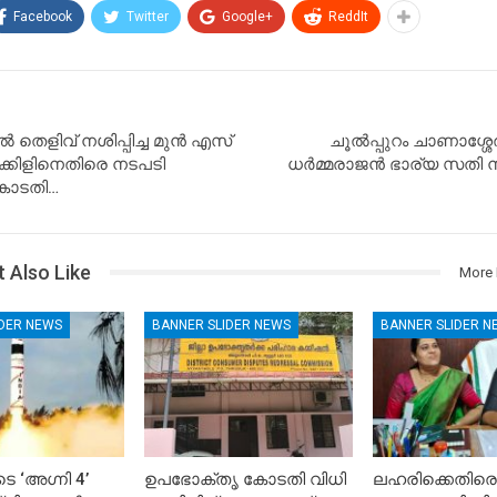
Facebook
Twitter
Google+
ReddIt
െളിവ് നശിപ്പിച്ച മുൻ എസ്
ചൂൽപ്പുറം ചാണാശ്ശ
ക്കിളിനെതിരെ നടപടി
ധർമ്മരാജൻ ഭാര്യ സതി 
കോടതി…
 Also Like
More 
IDER NEWS
BANNER SLIDER NEWS
BANNER SLIDER N
െ ‘അഗ്നി 4’
ഉപഭോക്തൃ കോടതി വിധി
ലഹരിക്കെതിരെ