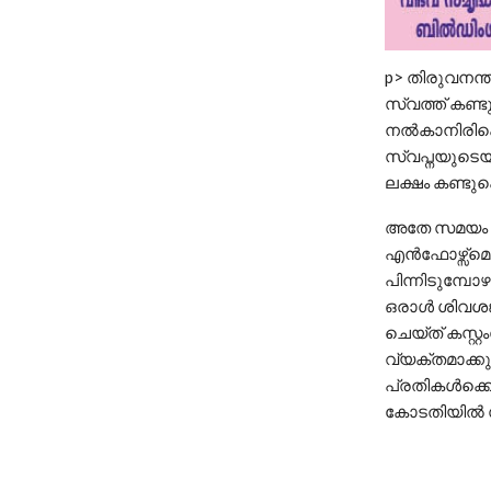
p> തിരുവനന്ത
സ്വത്ത് കണ്ട
നൽകാനിരിക്ക
സ്വപ്നയുടെയു
ലക്ഷം കണ്ടുക
അതേ സമയം കള
എൻഫോഴ്സ്മെന്
പിന്നിടുമ്പ
ഒരാൾ ശിവശങ്
ചെയ്ത് കസ്റ്
വ്യക്തമാക്ക
പ്രതികൾക്ക
കോടതിയിൽ സമർപ