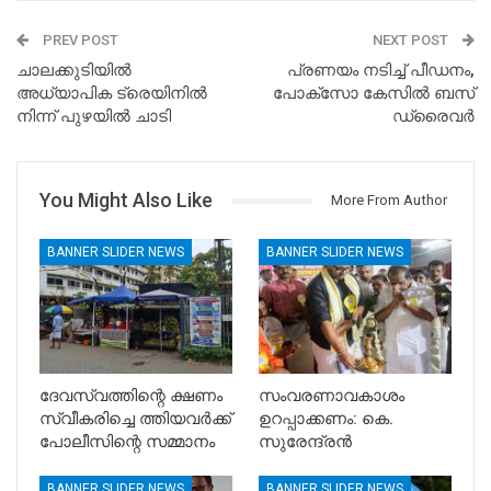
PREV POST
NEXT POST
ചാലക്കുടിയില്‍
പ്രണയം നടിച്ച് പീഡനം,
അധ്യാപിക ട്രെയിനില്‍
പോക്സോ കേസിൽ ബസ്
നിന്ന് പുഴയില്‍ ചാടി
ഡ്രൈവർ
You Might Also Like
More From Author
BANNER SLIDER NEWS
BANNER SLIDER NEWS
ദേവസ്വത്തിന്റെ ക്ഷണം
സംവരണാവകാശം
സ്വീകരിച്ചെ ത്തിയവർക്ക്
ഉറപ്പാക്കണം: കെ.
പോലീസിന്റെ സമ്മാനം
സുരേന്ദ്രൻ
BANNER SLIDER NEWS
BANNER SLIDER NEWS