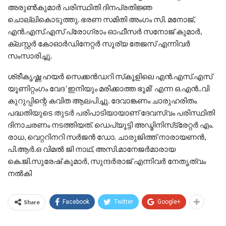
അരുണ്‍കുമാര്‍ പരിസ്ഥിതി ദിനപ്രതിജ്ഞ
ചൊല്ലികൊടുത്തു. ഭരണ സമിതി അംഗം സി. മനോജ്,
എന്‍.എസ്.എസ് പ്രോഗ്രാം ഓഫീസര്‍ സനോജ് കുമാര്‍,
ക്ലസ്റ്റര്‍ കോഓര്‍ഡിനേറ്റര്‍ സൂര്യ തേജസ് എന്നിവര്‍
സംസാരിച്ചു.
ശ്രീകൃഷ്ണ ഹയര്‍ സെക്കന്‍ഡറി സ്‌കൂളിലെ എന്‍.എസ്.എസ്
യൂണിറ്റംഗം വേദ ‘ഇനിയും മരിക്കാത്ത ഭൂമി’ എന്ന ഒ.എന്‍..വി
കുറുപ്പിന്റെ കവിത ആലപിച്ചു. ദേവാങ്കണം ചാരുഹരിതം
പദ്ധതിയുടെ തുടര്‍ പരിപാടിയായാണ് ദേവസ്വം പരിസ്ഥിതി
ദിനാചരണം നടത്തിയത്. ഡെപ്യൂട്ടി അഡ്മിനിസ്‌ട്രേറ്റര്‍ എം.
രാധ, വെറ്ററിനറി സര്‍ജന്‍ ഡോ. ചാരുജിത്ത് നാരായണന്‍,
പി.ആര്‍.ഒ വിമല്‍ ജി നാഥ്, അസി.മാനേജര്‍മാരായ
കെ.ജി.സുരേഷ് കുമാര്‍, സുന്ദര്‍രാജ് എന്നിവര്‍ നേതൃത്വം
നല്‍കി
Share
Facebook
Twitter
Google+