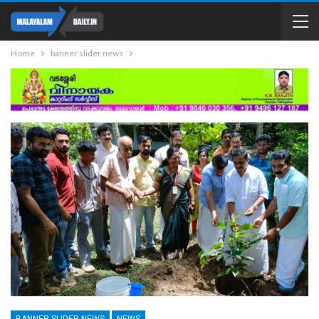
Home
banner slider news
BANNER SLIDER NEWS
NEWS