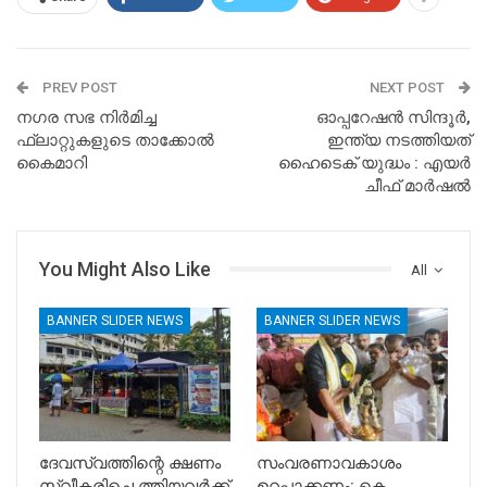
PREV POST
NEXT POST
നഗര സഭ നിർമിച്ച
ഓപ്പറേഷൻ സിന്ദൂർ,
ഫ്ലാറ്റുകളുടെ താക്കോൽ
ഇന്ത്യ നടത്തിയത്
കൈമാറി
ഹൈടെക് യുദ്ധം : എയർ
ചീഫ് മാർഷൽ
You Might Also Like
All
BANNER SLIDER NEWS
BANNER SLIDER NEWS
ദേവസ്വത്തിന്റെ ക്ഷണം
സംവരണാവകാശം
സ്വീകരിച്ചെ ത്തിയവർക്ക്
ഉറപ്പാക്കണം: കെ.