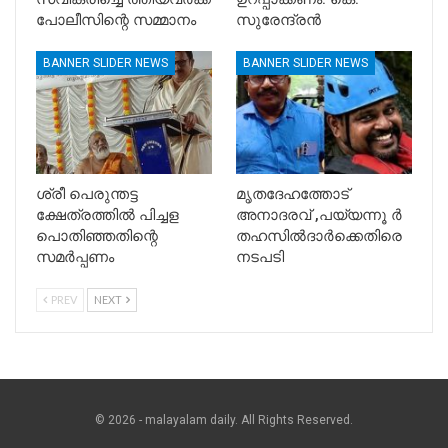
പോലീസിന്റെ സമ്മാനം
സുരേന്ദ്രൻ
BANNER SLIDER NEWS
BANNER SLIDER NEWS
ശ്രീ പെരുന്തട്ട
മൃതദേഹത്തോട്
ക്ഷേത്രത്തിൽ പിച്ചള
അനാദരവ് ,പയ്യന്നൂ ർ
പൊതിഞ്ഞതിന്റെ
തഹസിൽദാർക്കെതിരെ
സമർപ്പണം
നടപടി
PREV
NEXT
© 2026 - malayalam daily. All Rights Reserved.