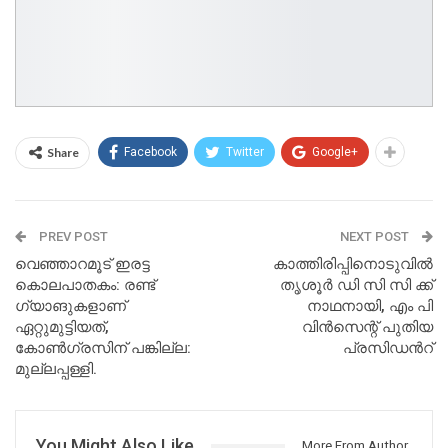
Share
Facebook
Twitter
Google+
PREV POST
NEXT POST
വെഞ്ഞാറമൂട് ഇരട്ട
കാത്തിരിപ്പിനൊടുവില്‍
കൊലപാതകം: രണ്ട്
തൃശൂര്‍ ഡി സി സി ക്ക്
ഗ്യാങുകളാണ്
നാഥനായി, എം പി
ഏറ്റുമുട്ടിയത്,
വിന്‍സെന്റ് പുതിയ
കോൺഗ്രസിന് പങ്കില്ല:
പ്രസിഡന്‍റ്
മുല്ലപ്പള്ളി.
You Might Also Like
More From Author