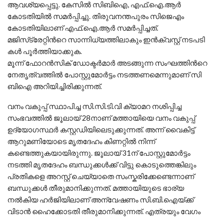
ആവശ്യപ്പെട്ടു. കേസില്‍ സിബിഐ, എഫ്.ഐ.ആര്‍
കോടതിയില്‍ സമര്‍പ്പിച്ചു. തിരുവനന്തപുരം സിജെഎം
കോടതിയിലാണ് എഫ്.ഐ.ആര്‍ സമര്‍പ്പിച്ചത്.
മ​ജി​സ്‌​ട്രേ​റ്റി​ന്‍റെ സാ​ന്നി​ധ്യ​ത്തി​ലാ​കും ഇ​ന്‍​ക്വ​സ്റ്റ് ന​ട​പ​ടി​
ക​ള്‍ പൂ​ര്‍​ത്തി​യാ​ക്കു​ക.
മൂ​ന്ന് ഫോ​റ​ന്‍​സി​ക് ഡോ​ക്ട​ര്‍​മാ​ര്‍ അ​ട​ങ്ങു​ന്ന സം​ഘത്തിന്‍റെ
നേതൃത്വത്തില്‍ പോ​സ്റ്റു​മോ​ര്‍​ട്ടം ന​ട​ത്തണമെന്നുമാണ് സി​
ബി​ഐ അ​റി​യി​ച്ചി​രി​ക്കു​ന്ന​ത്.
വനം വകുപ്പ് സ്ഥാപിച്ച സി.സി.ടി.വി ക്യാമറ നശിപ്പിച്ച
സംഭവത്തിൽ ജൂലായ് 28നാണ് മത്തായിയെ വനം വകുപ്പ്
ഉദ്യോഗസ്ഥർ കസ്റ്റഡിയിലെടുക്കുന്നത്. അന്ന് വൈകിട്ട്
ആറുമണിയോടെ മൃതദേഹം കിണറ്റിൽ നിന്ന്
കണ്ടെത്തുകയായിരുന്നു. ജൂലായ് 31ന് പോസ്റ്റുമോർട്ടം
നടത്തി മൃതദേഹം ബന്ധുക്കൾക്ക് വിട്ടു കൊടുത്തെങ്കിലും
പ്രതികളെ അറസ്റ്റ് ചെയ്യാതെ സംസ്കരിക്കേണ്ടെന്നാണ്
ബന്ധുക്കൾ തീരുമാനിക്കുന്നത്. മത്തായിയുടെ ഭാര്യ
നൽകിയ ഹർജിയിലാണ് അന്വേഷണം സി.ബി.ഐയ്ക്ക്
വിടാൻ ഹൈക്കോടതി തീരുമാനിക്കുന്നത്. എത്രയും വേഗം