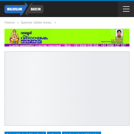
Home
banner slider news