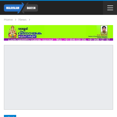
Home
News