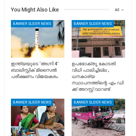
You Might Also Like
All
BANNER SLIDER NEWS
BANNER SLIDER NEWS
ഇന്ത്യയുടെ ‘അഗ്നി 4’
ഉപഭോക്തൃ കോടതി
ബാലിസ്റ്റിക് മിസൈൽ
വിധി പാലിച്ചില്ല ,
പരീക്ഷണം വിജയകരം.
ധനകാര്യ
സ്ഥാപനത്തിന്റെ എം ഡി
ക്ക് അറസ്റ്റ് വാറണ്ട്
BANNER SLIDER NEWS
BANNER SLIDER NEWS