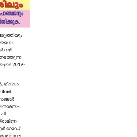
രുത്തിയും
 യോഗം
ൾ വഴി
നടത്തുന്ന
ശയുടെ 2019-
, ജില്ലാ
്നിവർ
ടസങ്ങൾ
ാലതാമസം
പി.
്രാമീണ
്റർ റോഡ്
ാനമായി. ഈ