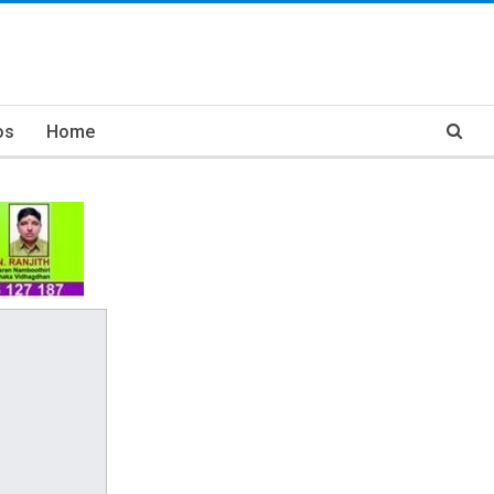
os
Home