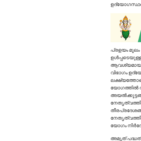
ഉദ്യോഗസ്ഥർ
പ്രളയം മൂല
ഉൾപ്പടെയുള്ള
ആവശ്യമായ അം
വിഭാഗം ഉദ്യ
ലക്ഷ്യത്തോട
യോഗത്തിൽ തീ
അയൽക്കൂട്ടങ്
നേതൃത്വത്തി
തീരപ്രദേശങ്
നേതൃത്വത്തി
യോഗം നിർദേശ
അമൃത് പദ്ധത