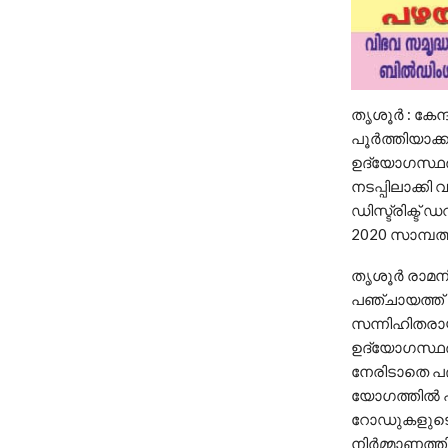
തൃശൂർ : കേന
പൂർത്തിയാക്
ഉദ്യോഗസ്ഥർ
നടപ്പിലാക്ക
ഡിസ്ട്രിക്ട്
2020 സാമ്പ
തൃശൂർ രാമനി
പഞ്ചായത്ത് 
സന്നിഹിതരായ
ഉദ്യോഗസ്ഥ
നേരിടാതെ പദ
യോഗത്തിൽ പ
റോഡുകളുടെ ന
നിർമ്മാണത്ത