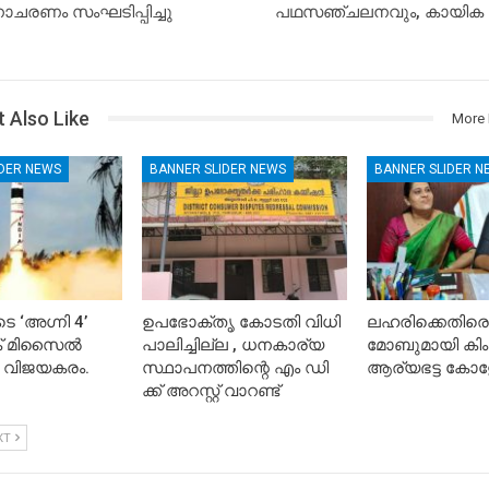
ചരണം സംഘടിപ്പിച്ചു
പഥസഞ്ചലനവും, കായിക 
 Also Like
More 
IDER NEWS
BANNER SLIDER NEWS
BANNER SLIDER N
െ ‘അഗ്നി 4’
ഉപഭോക്തൃ കോടതി വിധി
ലഹരിക്കെതിരെ
ിക് മിസൈൽ
പാലിച്ചില്ല , ധനകാര്യ
മോബുമായി കിം
 വിജയകരം.
സ്ഥാപനത്തിന്റെ എം ഡി
ആര്യഭട്ട കോള
ക്ക് അറസ്റ്റ് വാറണ്ട്
XT