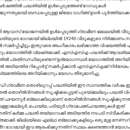
വർഷത്തിൽ പദ്ധതിയിൽ ഉൾപ്പെടുത്തേണ്ട് റോഡുകൾ
കുന്നതുമായി ബന്ധപ്പെടുള്ള ജിയോ ടാഗിങ്ങ് ഉടൻ പൂർത്തിയാക
രി ആവാസ് യോജനയിൽ ഉൾപ്പെടുത്തി ഗ്രാമീണ മേഖലയിൽ വീടുകൾ 
ധതിയുടെ ഭാഗമായി ജില്ലയിൽ 19240 വീടുകളുടെ നിർമ്മാണം സം
സമർപ്പിച്ചിട്ടും ഇതുവരെ അംഗീകാരം ലഭിക്കാത്ത വിഷയത്തിൽ എ
നും യോഗത്തിൽ വ്യക്തമാക്കി. എസ്എസ്എ പദ്ധതിക്ക് ആവശ്യ
തിൽ പ്രതിസന്ധിയുണ്ടെന്ന് ഉദ്യോഗസ്ഥർ യോഗത്തിൽ അറിയിച്
ൽ അടിയന്തിര റിപ്പോർട്ട് സമർപ്പിക്കാൻ എസ്എസ്എക്ക് നിർദേശ
ഖ്യമന്ത്രിയെ അറിയിക്കാനും യോഗം തീരുമാനിച്ചു.
്ധി ഗ്രാമീണ തൊഴിലുറപ്പ് പദ്ധതിയിൽ ഈ സാമ്പത്തിക വർഷം
തൽ തൊഴിൽദിനങ്ങൾ സൃഷ്ടിക്കപ്പെട്ടത് പുഴയ്ക്കലിലും പദ്ധതി വ
് പഴയന്നൂർ ബ്ലോക്കിലുമാണ്. തൊഴിൽദിനങ്ങൾ സൃഷ്ടിക്കുന്നത
വെള്ളാങ്കല്ലൂർ, പൊയ്യ, പടിയൂർ ഗ്രാമപഞ്ചായത്തുകൾ ഇത്
കുന്നതിന് കർമ്മ പദ്ധതി തയ്യാറാക്കി അടിയന്തിര നടപടി സ്വീകരിക്
മാക്കി. ജില്ലയിലെ എല്ലാ ബ്ലോക്കുകളിലും ഒരു മുള നേഴ്‌സറ
െ്‌റ ഭാഗമായി ഇവ ആരംഭിക്കുന്നതിന് സ്ഥലം കണ്ടെത്താൻ യോഗം ബ