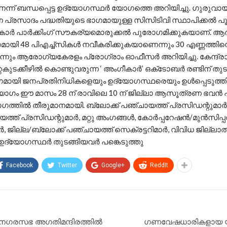
ന് ബന്ധപ്പെട്ട ഉദ്യോഗസ്ഥർ യോഗത്തെ അറിയിച്ചു. ഗുരുവാ
ന്ന പ്രസാദം പദ്ധതിയുടെ ഭാഗമായുള്ള സിസിടിവി സ്ഥാപിക്കൽ പ
 കാർ പാർക്കിംഗ് സൗകര്യമൊരുക്കൽ പുരോഗമിക്കുകയാണ്. ആർ
ഗമായി 48 പിഎച്ച്‌സികൾ നവീകരിക്കുകയാണെന്നും 30 എണ്ണത്തിൻ
ന്നും ആരോഗ്യകേരളം പ്രോഗ്രാം ഓഫീസർ അറിയിച്ചു. കേന്ദ്ര
റകുടക്കീഴിൽ കൊണ്ടുവരുന്ന ‘ അംഗീകാർ’ ഒക്‌ടോബർ രണ്ടിന് തുട
മായി ജനപ്രതിനിധികളെയും ഉദ്യോഗസ്ഥരെയും ഉൾപ്പെടുത്ത
ോഗം ഈ മാസം 28 ന് രാവിലെ 10 ന് ജില്ലാ ആസൂത്രണ ഭവൻ
ത്തിൽ തീരുമാനമായി. ബ്ലോക്ക് പഞ്ചായത്ത് പ്രസിഡന്റുമാർ
ത്ത് പ്രസിഡന്റുമാർ, മറ്റു അംഗങ്ങൾ, കോർപ്പറേഷൻ/മുൻസിപ്
ർ, ജില്ല/ബ്ലോക്ക് പഞ്ചായത്ത് സെക്രട്ടറിമാർ, വിവിധ ജില്ലാ
ദ്യോഗസ്ഥർ തുടങ്ങിയവർ പങ്കെടുത്തു
Facebook
Twitter
Google+
ReddIt
നഗരസഭ അഗതിമന്ദിരത്തിൽ
ഗണവേഷധാരികളായ യ