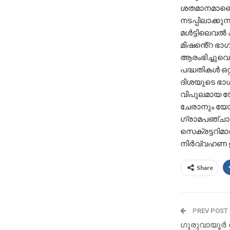
ശതമാനമാണെന്
നടപ്പിലാക്കു
മൾട്ടിലെവൽ
മിഷൻെ്‌റ ഭാ
ആരംഭിച്ചുവെ
പദ്ധതികൾ ഒറ്
ദിശയുടെ ഭാഗ
വിപുലമായ യ
ചേരാനും യോഗ
ഗ്രാമപഞ്ചായ
സെക്രട്ടറിമാ
നിർവ്വഹണ ഉ
Share
PREV POST
ഗുരുവായൂർ 