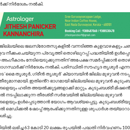
ക്ക് നിർദേശം നൽകി.
ം ജില്ലയിലെ ജലസ്രോതസുകളിൽ വന്നടിഞ്ഞ കുളവാഴകളും ചണ്
വ നീക്കംചെയ്യുന്ന പ്രവൃത്തി തൊഴിലുറപ്പ് പദ്ധതിയിൽ ഉൾപ്പെട
ഗീകാരം നേടിയെടുക്കുന്നതിന് അപേക്ഷ സമർപ്പിക്കാൻ തൊഴിലു
ോഗസ്ഥർക്ക് നിർദേശം നൽകി. പരിസ്ഥിതി സൗഹൃദ തൃശൂർ എന്ന
െ ‘മൈ തൃശൂർ, ഗ്രീൻ തൃശൂർ’ ക്യാമ്പയിൻ ജില്ല മുഴുവൻ നടപ്
രുമാനമായി. ഇതിൻെ്‌റ ഭാഗമായി ജില്ലയിലെ മുഴുവൻ കുടുംബ
ങളെയും ഹരിത അയൽക്കൂട്ടങ്ങളാക്കി മാറ്റും. കുടുംബശ്രീ മിഷൻെ്
ൽ നടപ്പിലാക്കുന്ന തീരശ്രീ സർവേയിൽ ജില്ലയിലെ മുഴുവൻ
ങളെയും ഉൾപ്പെടുത്താൻ യോഗം ആവശ്യപ്പെട്ടു. കുടുംബശ്രീയ
ൽ മെഡിക്കൽ ഷോപ്പ് ആരംഭിക്കുന്നതിനുള്ള ശുപാർശ തയ്യാറാക
ിച്ചു.
ിയിൽ ലഭിച്ച 63 കോടി 20 ലക്ഷം രൂപയിൽ പദ്ധതി നിർവഹണം 100