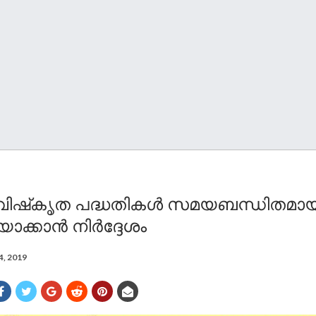
രാവിഷ്‌കൃത പദ്ധതികൾ സമയബന്ധിതമായ
യാക്കാൻ നിർദ്ദേശം
4, 2019