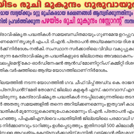
്ദ്രാവിഷ്‌കൃത പദ്ധതികൾ സമയബന്ധിതമായും ഗുണമേന്മ ഉറപ്പുവ
കണമെന്ന് തൃശൂർ എം.പി. ടി.എൻ. പ്രതാപൻ അധ്യക്ഷനായ ദിശ
ക്ക് നിർദേശം നൽകി. സംസ്ഥാന സർക്കാരിലെ വിവിധ വകുപ്പുക
ി വരുന്ന കേന്ദ്രാവിഷ്‌കൃത പദ്ധതികളുടെ ജില്ലാതല അവലോകനം 
 ഡവലപ്പ്മെന്റ് കോ-ഓർഡിനേഷൻ ആൻഡ് മോണിറ്ററിംഗ് കമ്മിറ്റി ദി
ത്തിക വർഷത്തിലെ ആദ്യ യോഗത്തിലാണ് നിർദേശം.
ലയത്തിൽ നടന്ന യോഗത്തിൽ ഗവ. ചീഫ് വിപ്പ് അഡ്വ. കെ. രാജൻ
പ്രസിഡൻ്‌റ് മേരി തോമസ്, ജില്ലാ കളക്ടർ എസ്. ഷാനവാസ് എന
ിരുന്നു. കേന്ദ്രാവിഷ്‌കൃത പദ്ധതികൾ നടപ്പിലാക്കുന്നതിലെ ത
ർ അതതു സമയങ്ങളിൽ തന്നെ അറിയിക്കണമെന്നും ഇതുവഴി ക
്ധതികൾ മുന്നോട്ടുകൊണ്ടുപോകാമെന്നും ടി.എൻ. പ്രതാപൻ എം.
റഞ്ഞു. പിഎംജിഎസ്‌വൈ പദ്ധതിയിൽ ജില്ലയിലെ പരമാവധി ഗ
ിർമ്മാണവും ടാറിങ്ങും ഉൾപ്പെടുത്തും. ഇതിനായി 500 കിലോമീറ
ിനുള്ള ആവശ്യം കേന്ദ്രസർക്കാരിന് മുന്നിൽ വയ്ക്കാൻ തീരുമ