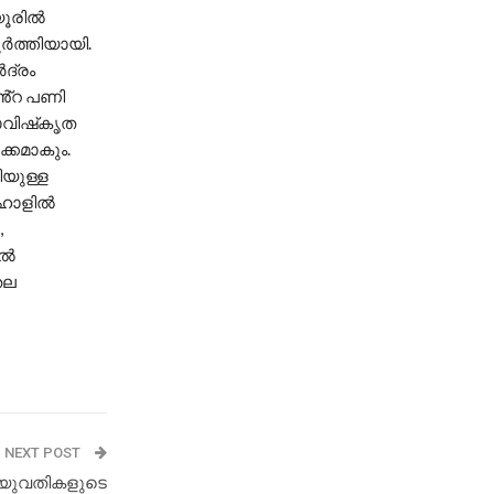
യൂരിൽ
ൂർത്തിയായി.
ദ്രം
െ്‌റ പണി
ാവിഷ്‌കൃത
ക്കമാകും.
ിയുള്ള
 ഹാളിൽ
,
പൽ
തല
NEXT POST
ുവതികളുടെ