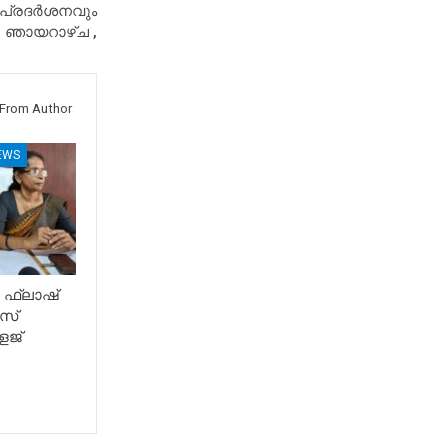
പ്രദർശനവും
ഞായറാഴ്ച ,
From Author
EWS
 ഫ്ലാഷ്
സ്
േജ്