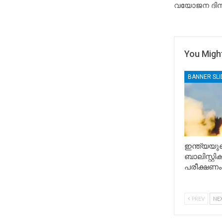
വയോജന ദിനാ
You Might
BANNER SL
ഇന്ത്യയുട
ബാലിസ്റ്റ
പരീക്ഷണം
PREV
NE