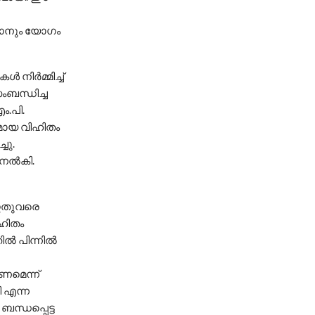
്കാനും യോഗം
നിർമ്മിച്ച്
ബന്ധിച്ച
ം.പി.
മായ വിഹിതം
ചു.
ം നൽകി.
 ഇതുവരെ
ിഹിതം
ിൽ പിന്നിൽ
കണമെന്ന്
ി എന്ന
ന്ധപ്പെട്ട