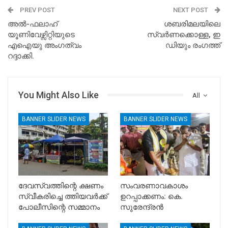
PREV POST
NEXT POST
അല്‍-ഫലാഹ്
ശബരിമലയിലെ
യൂണിവേഴ്സിറ്റിയുടെ
സ്വര്‍ണക്കൊള്ള, ഇ
എഐയു അംഗത്വം
ഡിയും രംഗത്ത്
റദ്ദാക്കി.
You Might Also Like
All
BANNER SLIDER NEWS
BANNER SLIDER NEWS
ദേവസ്വത്തിന്റെ ക്ഷണം
സംവരണാവകാശം
സ്വീകരിച്ചെ ത്തിയവർക്ക്
ഉറപ്പാക്കണം: കെ.
പോലീസിന്റെ സമ്മാനം
സുരേന്ദ്രൻ