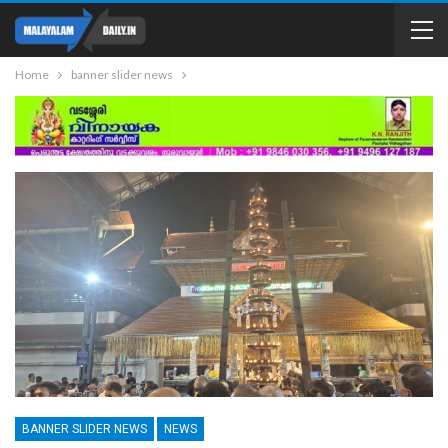
Home
banner slider news
BANNER SLIDER NEWS
NEWS