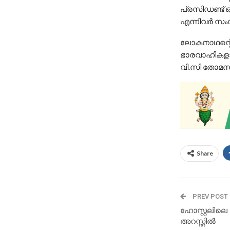
പ്രസിഡണ്ട് 
എന്നിവർ സംസ
ലോകനാഥന്റെ ഓ
ഭാരവാഹികളായ 
വി.സി തോമസ്
Share
PREV POST
ഹോസ്റ്റലിലെ
അറസ്റ്റിൽ