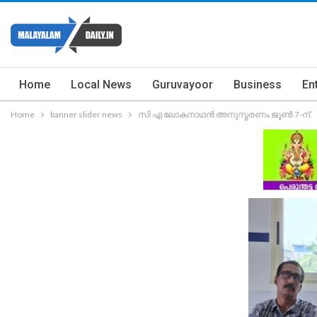
Home
Local News
Guruvayoor
Business
En
Home
banner slider news
സി എ ലോകനാഥൻ അനുസ്മരണം ജൂൺ 7-ന്.