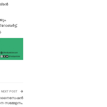
ദ്രൻ
കും.
 റോബർട്ട്,
.
NEXT POST
 ഓർഗനൈസേഷൻ
ന സമ്മേളനം.