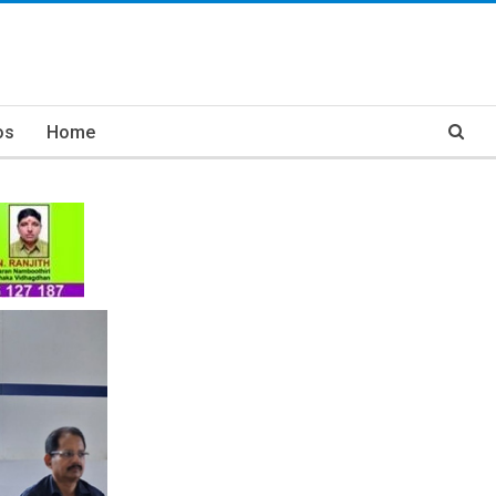
os
Home