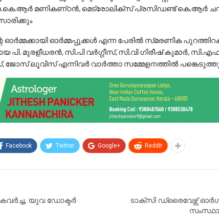
ഒ.കെ.ആർ മണികണ്‌ഠൻ, മെട്രോലിക്‌സ് പ്രസിഡണ്ട് കെ.ആർ ചന്
ാരിക്കും
ർമ്മക്കായി ഓർമ്മപ്പൂക്കൾ എന്ന പേരിൽ സ്‌മരണിക പുറത്തിറക്
പി. മുരളീധരൻ, സി.പി വർഗ്ഗീസ്, സി.വി ഗിരീഷ് കുമാർ, സി.എഫ്
, ജോസ് ലൂവിസ് എന്നിവർ വാർത്താ സമ്മേളനത്തിൽ പങ്കെടുത്തു
Facebook
Twitter
Google+
ReddIt
 കവർച്ച, യുവ ഡോക്ടർ
ടാക്സി ഡ്രൈവേഴ്സ്
സംസ്ഥാ