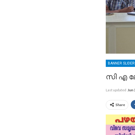
BANNER SLIDE
സി എ ല
Last updated
Jun 
Share