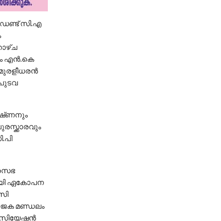
ിഡണ്ട് സി.എ
ം
ാഴ്‌ച
നം എൻ.കെ
മുരളീധരൻ
 പുടവ
ൃഷ്‌ണനും
രസ്ക്കാരവും
.പി
ഗരസഭ
സായി ഏകോപന
സി
ോജക മണ്ഡലം
അസോസിയേഷൻ