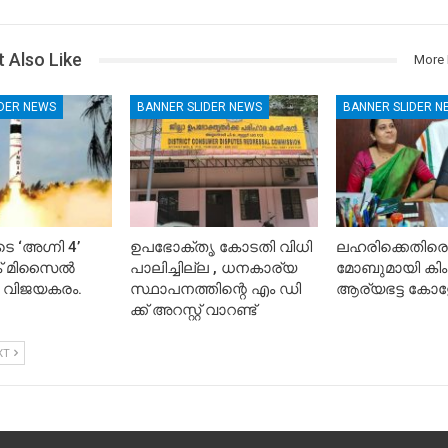
 Also Like
More 
IDER NEWS
BANNER SLIDER NEWS
BANNER SLIDER N
െ ‘അഗ്നി 4’
ഉപഭോക്തൃ കോടതി വിധി
ലഹരിക്കെതിരെ
ിക് മിസൈൽ
പാലിച്ചില്ല , ധനകാര്യ
മോബുമായി കിം
 വിജയകരം.
സ്ഥാപനത്തിന്റെ എം ഡി
ആര്യഭട്ട കോള
ക്ക് അറസ്റ്റ് വാറണ്ട്
XT