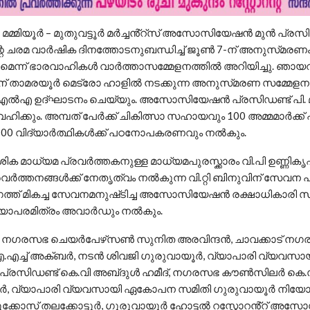
 മമ്മിയൂർ – മുതുവട്ടൂർ മർച്ചൻ്റ്സ് അസോസിയേഷൻ മുൻ പ്രസ
 ചരമ വാർഷിക ദിനത്തോടനുബന്ധിച്ച് ജൂൺ 7-ന് അനുസ്‌മരണ
കുമെന്ന് ഭാരവാഹികൾ വാർത്താസമ്മേളനത്തിൽ അറിയിച്ചു. ഞായറ
30ന് താമരയൂർ മെട്രോ ഹാളിൽ നടക്കുന്ന അനുസ്‌മരണ സമ്മേള
എൽഎ ഉദ്ഘാടനം ചെയ്യും. അസോസിയേഷൻ പ്രസിഡണ്ട് പി. 
ഹിക്കും. അമ്പത് പേർക്ക് ചികിത്സാ സഹായവും 100 അമ്മമാർക്ക്
00 വിദ്യാർത്ഥികൾക്ക് പഠനോപകരണവും നൽകും.
േശിക മാധ്യമ പ്രവർത്തകനുള്ള മാധ്യമപുരസ്ക്കാരം വി.പി ഉണ്ണിക
ർത്തനങ്ങൾക്ക് നേതൃത്വം നൽകുന്ന വി.റ്റി ബിനുവിന് സേവന പു
ത്ത് മികച്ച സേവനമനുഷ്‌ടിച്ച അസോസിയേഷൻ രക്ഷാധികാരി സി
വ്യാപരമിത്രം അവാർഡും നൽകും.
ർ നഗരസഭ ചെയർപേഴ്‌സൺ സുനിത അരവിന്ദൻ, ചാവക്കാട് ന
എച്ച് അക്‌ബർ, നടൻ ശിവജി ഗുരുവായൂർ, വ്യാപാരി വ്യവ
ല പ്രസിഡണ്ട് കെ.വി അബ്‌ദുൾ ഹമീദ്, നഗരസഭ കൗൺസിലർ കെ.
ർ, വ്യാപാരി വ്യവസായി ഏകോപന സമിതി ഗുരുവായൂർ നിയ
ക്കോസ് തലക്കോട്ടൂർ, ഗുരുവായൂർ ഹോട്ടൽ റസ്റ്റോറൻ്റ് 