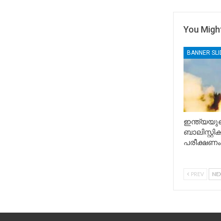
You Might
BANNER SL
ഇന്ത്യയുട
ബാലിസ്റ്റ
പരീക്ഷണം
PREV
NE