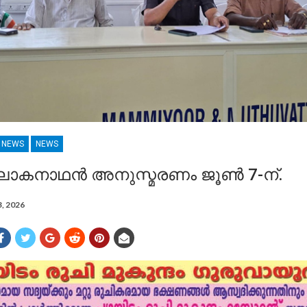
R NEWS
NEWS
ോകനാഥൻ അനുസ്മരണം ജൂൺ 7-ന്.
3, 2026