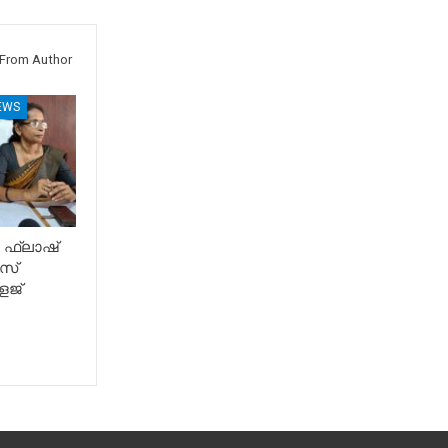
From Author
EWS
 ഫ്ലാഷ്
സ്
േജ്