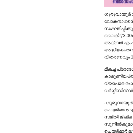
ഗുരുവായൂർ :
ലോകനാഥന്റെ
സംഘടിപ്പിക്
വൈകീട്ട് 3.
അക്‌ബർ എം
അദ്ധ്യക്ഷത വ
വിതരണവും 1
മികച്ച പ്രാദ
കാരുണ്യപ്രവ
വ്യാപാര രംഗ
വർഗ്ഗീസിന് 
. ഗുരുവായൂ
ചെയർമാൻ എ.
സമിതി ജില്
സുനിൽകുമാ
ചെയർമാർ ലൂ