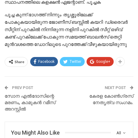
സ്ഥാപനത്തിലെ കളക്ഷൻ ഏജന്റാണ്. പൂച്ചക
പൂച്ച കുന്ന് ഭാഗത്ത് നിന്നും തൃശ്ശൂരിലേക്ക്
പോകുകയായിരുന്ന ജോണീസ് ബസ്സിൽ കയറി ഡ്രൈവർ
സീറ്റിന് പുറകിൽ നിന്നിരുന്ന നളിനി പുറകിൽ സീറ്റ് ഒഴിവ്
കണ്ട് പുറകിലേക്ക് പോകുന്ന സമയത്ത് ബാലൻസ് തെറ്റി
മുൻവശത്തെ ഡോറിലൂടെ പുറത്തേക്ക് വീഴുകയായിരുന്നു
Share
Facebook
Twitter
Google+
PREV POST
NEXT POST
സോന എൽദോസിന്റെ
കേരള കോൺഗ്രസ്
മരണം, കാമുകൻ റമീസ്
നേതൃത്വ സംഗമം.
അറസ്റ്റിൽ
You Might Also Like
All