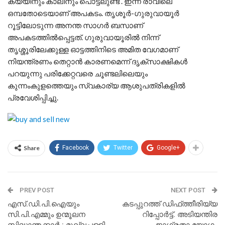
കയ്യിനും കാലിനും പൊട്ടലുണ്ട് . ഇന്ന് രാവിലെ
ഒമ്പതോടെയാണ് അപകടം. തൃശൂർ-ഗുരുവായൂർ
റൂട്ടിലോടുന്ന അനന്ത സാഗർ ബസാണ്
അപകടത്തിൽപ്പെട്ടത്. ഗുരുവായൂരിൽ നിന്ന്
തൃശ്ശൂരിലേക്കുള്ള ഓട്ടത്തിനിടെ അമിത വേഗമാണ്
നിയന്ത്രണം തെറ്റാൻ കാരണമെന്ന് ദൃക്‌സാക്ഷികൾ
പറയുന്നു പരിക്കേറ്റവരെ ചൂണ്ടലിലെയും
കുന്നംകുളത്തെയും സ്വകാര്യ ആശുപത്രികളിൽ
പ്രവേശിപ്പിച്ചു.
Share
Facebook
Twitter
Google+
PREV POST
NEXT POST
എസ്.ഡി.പി.ഐയും
കടപ്പുറത്ത് ഡിഫ്ത്തീരിയ്യ
സി.പി.എമ്മും ഉന്മൂലന
റിപ്പോർട്ട്. അടിയന്തിര