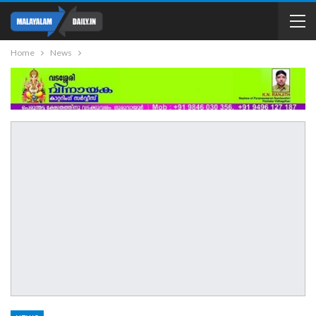
Home
News