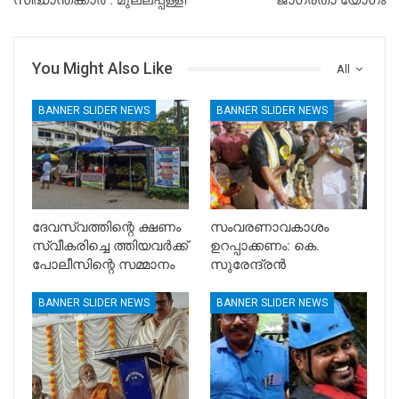
സിദ്ധാന്തക്കാർ : മുല്ലപ്പള്ളി
ജാഗ്രതാ യോഗം
You Might Also Like
All
BANNER SLIDER NEWS
BANNER SLIDER NEWS
ദേവസ്വത്തിന്റെ ക്ഷണം
സംവരണാവകാശം
സ്വീകരിച്ചെ ത്തിയവർക്ക്
ഉറപ്പാക്കണം: കെ.
പോലീസിന്റെ സമ്മാനം
സുരേന്ദ്രൻ
BANNER SLIDER NEWS
BANNER SLIDER NEWS