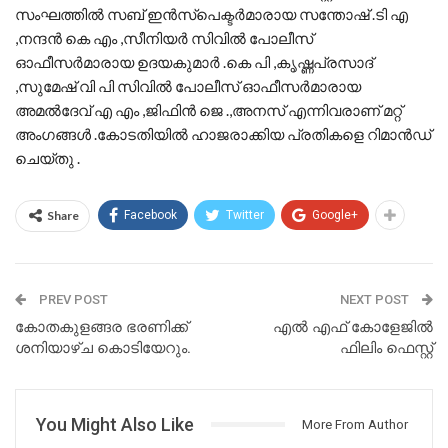
സംഘത്തിൽ സബ് ഇൻസ്‌പെക്ടർമാരായ സന്തോഷ് .ടി എ
,നന്ദൻ കെ എം ,സീനിയർ സിവിൽ പോലീസ്
ഓഫീസർമാരായ ഉദയകുമാർ .കെ പി ,കൃഷ്ണപ്രസാദ്‌
,സുമേഷ് വി പി സിവിൽ പോലീസ് ഓഫീസർമാരായ
അമൽദേവ് എ എം ,ജിഫിൻ ജെ .,അനസ് എന്നിവരാണ് മറ്റ്
അംഗങ്ങൾ .കോടതിയിൽ ഹാജരാക്കിയ പ്രതികളെ റിമാൻഡ്
ചെയ്തു .
Share
Facebook
Twitter
Google+
PREV POST
NEXT POST
കോതകുളങ്ങര ഭരണിക്ക്
എൽ എഫ് കോളേജിൽ
ശനിയാഴ്ച കൊടിയേറും.
ഫിലിം ഫെസ്റ്റ്
You Might Also Like
More From Author