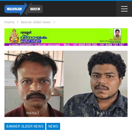
Home
banner slider news
BANNER SLIDER NEWS
NEWS