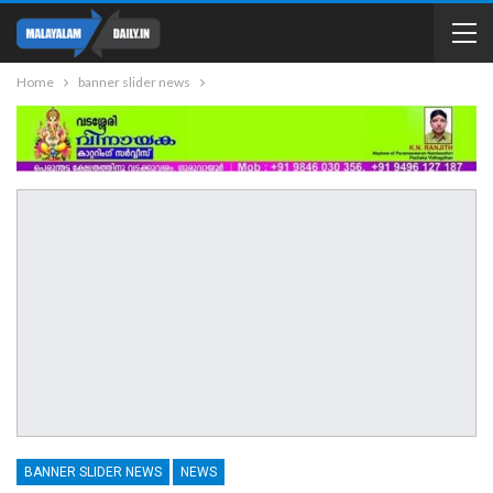
Home
banner slider news
BANNER SLIDER NEWS
NEWS