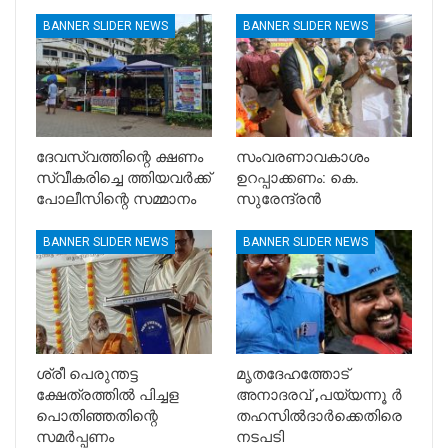
BANNER SLIDER NEWS
BANNER SLIDER NEWS
ദേവസ്വത്തിന്റെ ക്ഷണം
സംവരണാവകാശം
സ്വീകരിച്ചെ ത്തിയവർക്ക്
ഉറപ്പാക്കണം: കെ.
പോലീസിന്റെ സമ്മാനം
സുരേന്ദ്രൻ
BANNER SLIDER NEWS
BANNER SLIDER NEWS
ശ്രീ പെരുന്തട്ട
മൃതദേഹത്തോട്
ക്ഷേത്രത്തിൽ പിച്ചള
അനാദരവ് ,പയ്യന്നൂ ർ
പൊതിഞ്ഞതിന്റെ
തഹസിൽദാർക്കെതിരെ
സമർപ്പണം
നടപടി