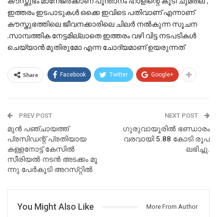
കൗസ്തുഭം മാനേജർക്കാണ് പൂന്താനം ഹാളിന്റെ കൂടി ചുമതല ,
ഇത്തരം ഇടപാടുകൾ ഒക്കെ ഇവിടെ പതിവാണ് എന്നാണ്
കൗസ്തുഭത്തിലെ ജീവനക്കാരിലെ ചിലർ നൽകുന്ന സൂചന
.സാമ്പത്തിക നേട്ടമില്ലാതെ ഇത്തരം വഴി വിട്ട നടപടികൾ
ചെയ്യാൻ മുതിരുമോ എന്ന ചോദ്യമാണ് ഉയരുന്നത്
Share
Facebook
Twitter
Google+
PREV POST
NEXT POST
മുൻ പഞ്ചായത്ത്
ഗുരുവായൂരിൽ ഭണ്ഡാരം
പ്രസിഡന്റ് പ്രതിയായ
വരവായി 5.88 കോടി രൂപ
കള്ളനോട്ട് കേസിൽ
ലഭിച്ചു.
സീരിയൽ നടൻ അടക്കം മൂ​
ന്നു പേ​ർ​കൂ​ടി അ​റ​സ്​​റ്റി​ൽ
You Might Also Like
More From Author