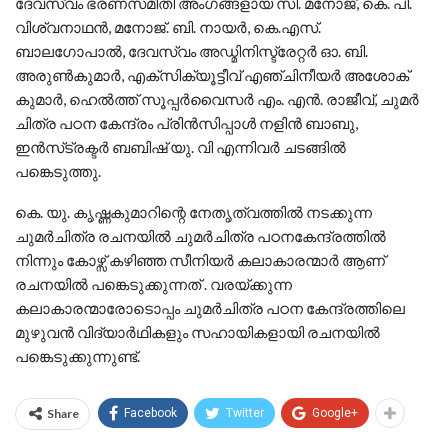
ദേവസ്വം ഭരണസമിതി അംഗങ്ങളായ സി. മനോജ്‌, കെ. പി.
വിശ്വനാഥൻ, മനോജ്‌. ബി. നായർ, കെ.എസ്.
ബാലഗോപാൽ, ദേവസ്വം അഡ്മിനിസ്ട്രേറ്റർ ഓ. ബി.
അരുൺകുമാർ, എക്സിക്യൂട്ടീവ് എഞ്ചിനീയർ അശോക്
കുമാർ, ഹെൽത്ത്‌ സൂപ്പർവൈസർ എം. എൻ. രാജീവ്‌, ചുമർ
ചിത്ര പഠന കേന്ദ്രം പ്രിൻസിപ്പാൾ നളിൻ ബാബു,
ഇൻസ്‌ട്രക്ടർ ബബിഷ് യു. വി എന്നിവർ ചടങ്ങിൽ
പങ്കെടുത്തു.
കെ. യു. കൃഷ്ണകുമാറിന്റെ നേതൃത്വത്തിൽ നടക്കുന്ന
ചുമർചിത്ര രചനയിൽ ചുമർചിത്ര പഠനകേന്ദ്രത്തിൽ
നിന്നും കോഴ്സ് കഴിഞ്ഞ സീനിയർ കലാകാരന്മാർ ആണ്
രചനയിൽ പങ്കെടുക്കുന്നത് . വരയ്ക്കുന്ന
കലാകാരന്മാരോടൊപ്പം ചുമർചിത്ര പഠന കേന്ദ്രത്തിലെ
മുഴുവൻ വിദ്യാർഥികളും സഹായികളായി രചനയിൽ
പങ്കെടുക്കുന്നുണ്ട്.
Share
Facebook
Twitter
Google+