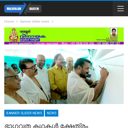
Home
banner slider news
BANNER SLIDER NEWS
NEWS
ഭാഗവത കഥകൾ ക്ഷേത്രം