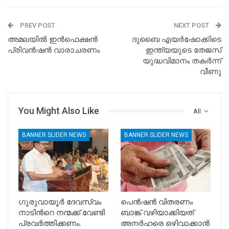
PREV POST
NEXT POST
അമലയിൽ ഇൻഫെക്ഷൻ
ദുബൈ എയർഷോക്കിടെ
പ്രിവൻഷൻ വാരാചരണം
ഇന്ത്യയുടെ തേജസ്
യുദ്ധവിമാനം തകർന്ന്
വീണു
You Might Also Like
All
BANNER SLIDER NEWS
BANNER SLIDER NEWS
ഗുരുവായൂർ ദേവസ്വം
പെൻഷൻ വിതരണം
നാടിൻറെ നന്മക്ക് വേണ്ടി
ബാങ്ക് വഴിയാക്കിയത്
പ്രവർത്തിക്കണം.
അനർഹരെ ഒഴിവാക്കാൻ