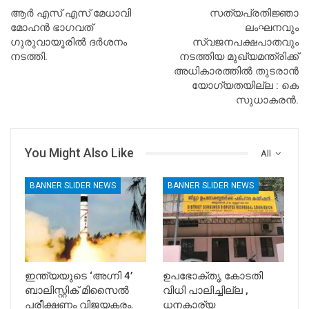
ആർ എസ് എസ് മേധാവി
സത്യപ്രതിജ്ഞാ
മോഹൻ ഭാഗവത്
ലംഘനവും
ഗുരുവായൂരിൽ ദർശനം
സ്വജനപക്ഷപാതവും
നടത്തി.
നടത്തിയ മുഖ്യമന്ത്രിക്ക്
അധികാരത്തില്‍ തുടരാന്‍
യോഗ്യതയില്ല : കെ
സുധാകരന്‍.
You Might Also Like
All
BANNER SLIDER NEWS
BANNER SLIDER NEWS
ഇന്ത്യയുടെ ‘അഗ്നി 4’
ഉപഭോക്തൃ കോടതി
ബാലിസ്റ്റിക് മിസൈൽ
വിധി പാലിച്ചില്ല ,
പരീക്ഷണം വിജയകരം.
ധനകാര്യ