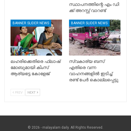
സ്ഥാപനത്തിന്റെ എം ഡി
ക്ക് അറസ്റ്റ് വാറണ്ട്
BANNER SLIDER NEWS
BANNER SLIDER NEWS
ലഹരിക്കെതിരെ ഫ്ലാഷ്
സ്വകാര്യ ബസ്
മോബുമായി കിംസ്
എതിരെ വന്ന
ആര്യഭട്ട കോളേജ്
വാഹനങ്ങളിൽ ഇടിച്ച്
രണ്ട് പേർ കൊല്ലപ്പെട്ടു
PREV
NEXT
© 2026 - malayalam daily. All Rights Reserved.