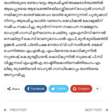
യാത്രയുടെ രണ്ടാംഘട്ടം ആരംഭിച്ചത്.അക്ഷരാർത്ഥത്തിൽ
ആലപ്പുഴയെ ആവേശത്തിരയിലാഴ്ത്തിയാണ് രാഹുൽ ഗാന്ധി
നയിക്കുന്ന ഭാരത് ജോഡോ യാത്ര മുന്നേറുന്നത്. പുതുക്കാട്
നിന്നും ആരംഭിച്ച യാത്ര വണ്ടാനം മെഡിക്കൽ കോളേജിന്
സമീപം സമാപിച്ചു. തുടർന്ന് നടന്ന സമാപന സമ്മേളനം
രാഹുൽ ഗാന്ധി ഉദ്ഘാടനം ചെയ്തു. എഐസിസി ജനറല്‍
സെക്രട്ടറി കെ.സി വേണുഗോപാൽ എംപി, മുൻ മുഖ്യമന്ത്രി
ഉമ്മൻ ചാണ്ടി, പ്രതിപക്ഷ നേതാവ് വി.ഡി സതീശൻ, രമേശ്
ചെന്നിത്തല എംഎല്‍എ, എംപിമാരായ കൊടിക്കുന്നില്‍
സുരേഷ്, കെ മുരളീധരൻ, കൊടികുന്നിൽ സുരേഷ്, പി.സി
വിഷ്ണുനാഥ് എംഎല്‍എ, രാഷ്ട്രീയകാര്യസമിതിയംഗം എം
ലിജു തുടങ്ങിയവർ രാഹുൽ ഗാന്ധിക്കൊപ്പം യാത്രയെ
അനുഗമിച്ചു
Share
Facebook
Twitter
Google+
PREV POST
NEXT POST