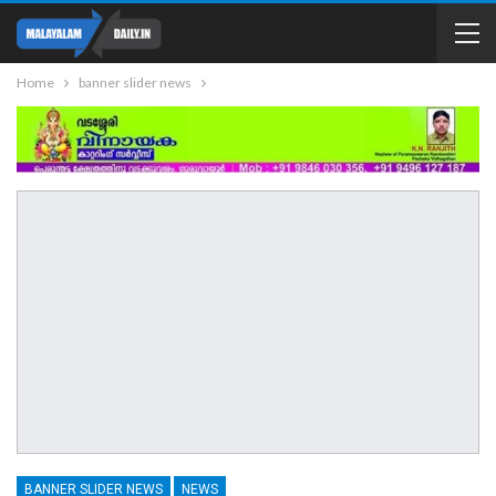
Home
banner slider news
BANNER SLIDER NEWS
NEWS