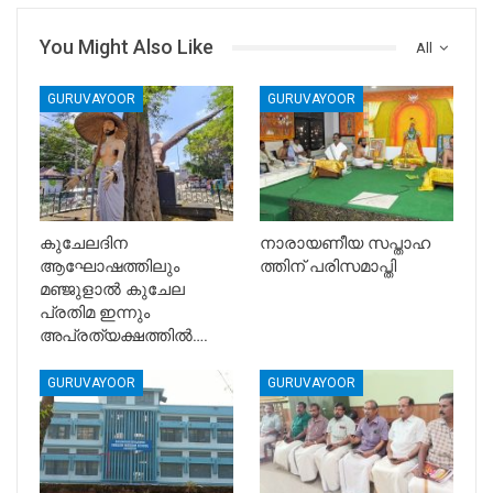
You Might Also Like
All
GURUVAYOOR
GURUVAYOOR
കുചേലദിന
നാരായണീയ സപ്താഹ
ആഘോഷത്തിലും
ത്തിന് പരിസമാപ്തി
മഞ്ജുളാൽ കുചേല
പ്രതിമ ഇന്നും
അപ്രത്യക്ഷത്തിൽ….
GURUVAYOOR
GURUVAYOOR