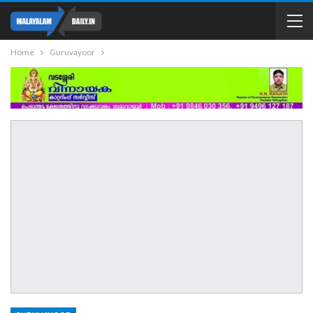
Home
Guruvayoor