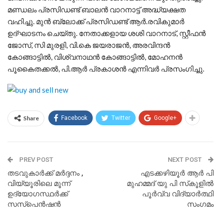
മണ്ഡലം പ്രസിഡണ്ട് ബാലൻ വാറനാട്ട് അദ്ധ്യക്ഷത
വഹിച്ചു. മുൻ ബ്ലോക്ക് പ്രസിഡണ്ട് ആർ.രവികുമാർ
ഉദ്ഘാടനം ചെയ്തു. നേതാക്കളായ ശശി വാറനാട്, സ്റ്റീഫൻ
ജോസ്, സി മുരളി, വി.കെ ജയരാജൻ, അരവിന്ദൻ
കോങ്ങാട്ടിൽ, വിശ്വനാഥൻ കോങ്ങാട്ടിൽ, മോഹനൻ
പൂകൈതക്കൽ, പി.ആർ പ്രകാശൻ എന്നിവർ പ്രസംഗിച്ചു.
Share
Facebook
Twitter
Google+
PREV POST
NEXT POST
തടവുകാർക്ക് മർദ്ദനം ,
എടക്കഴിയൂർ ആർ പി
വിയ്യൂരിലെ മൂന്ന്
മുഹമ്മദ്‌ യു പി സ്‌കൂളിൽ
ഉദ്യോഗസ്ഥർക്ക്
പൂർവ്വ വിദ്യാർത്ഥി
സസ്‌പെൻഷൻ
സംഗമം