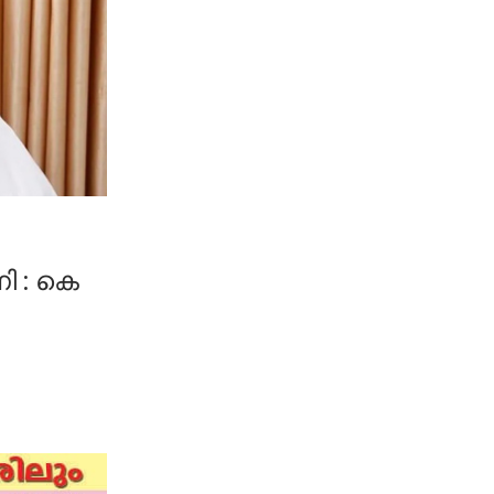
ി : കെ