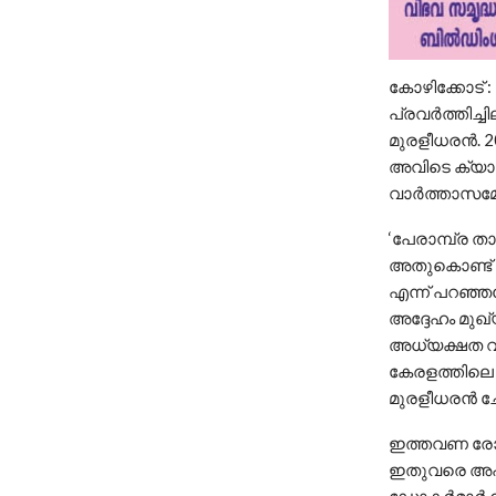
കോഴിക്കോട് :
പ്രവര്‍ത്തിച
മുരളീധരന്‍. 2
അവിടെ ക്യാമ്
വാര്‍ത്താസമ്
‘പേരാമ്പ്ര താ
അതുകൊണ്ട് അ
എന്ന് പറഞ്ഞ
അദ്ദേഹം മുഖ്
അധ്യക്ഷത വഹി
കേരളത്തിലെ 
മുരളീധരന്‍ ചോ
ഇത്തവണ രോഗ
ഇതുവരെ അപകട