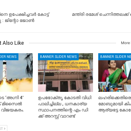
 ഉപേക്ഷിച്ചവര്‍ കോട്ട്
മന്ത്രി രമേശ്‌ ചെന്നിത്തലക്ക
നു : ജിന്റോ ജോൺ
 Also Like
More 
IDER NEWS
BANNER SLIDER NEWS
BANNER SLIDER N
െ ‘അഗ്നി 4’
ഉപഭോക്തൃ കോടതി വിധി
ലഹരിക്കെതിരെ
ിക് മിസൈൽ
പാലിച്ചില്ല , ധനകാര്യ
മോബുമായി കിം
 വിജയകരം.
സ്ഥാപനത്തിന്റെ എം ഡി
ആര്യഭട്ട കോള
ക്ക് അറസ്റ്റ് വാറണ്ട്
XT