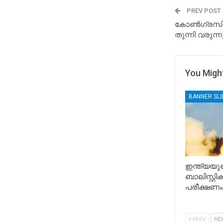
PREV POST
കോണ്‍ഗ്രസിനെ
തുന്നി വരുന്
You Might
BANNER SL
ഇന്ത്യയുട
ബാലിസ്റ്റ
പരീക്ഷണം
PREV
NE