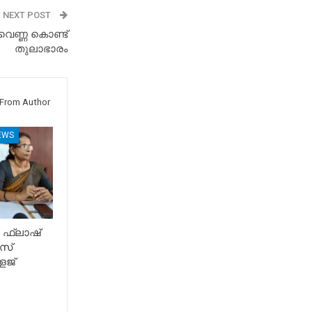
NEXT POST
് വെണ്ണ കൊണ്ട്
തുലാഭാരം
From Author
EWS
 ഫ്ലാഷ്
സ്
േജ്