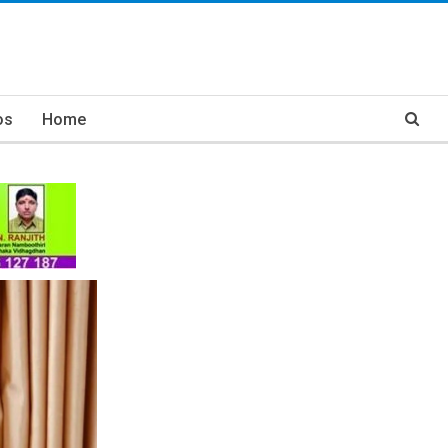
os
Home