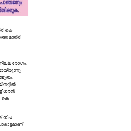
്രി കെ
തെ മന്ത്രി
ന്നില്ല രോഗം.
ായിരുന്നു
്ഭുതം.
നറ്റില്‍
ളീധരന്‍
- കെ
. നിപ
ോരാട്ടമാണ്