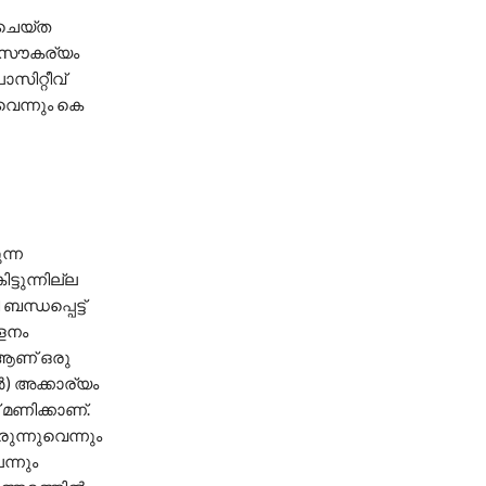
 ചെയ്ത
ി സൗകര്യം
ോസിറ്റീവ്
ുവെന്നും കെ
ന്ന
്ടുന്നില്ല
ന്ധപ്പെട്ട്
േളനം
് ആണ് ഒരു
‍) അക്കാര്യം
 മണിക്കാണ്.
രുന്നുവെന്നും
ന്നും