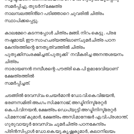
സമർപ്പിച്ചു. തുടർന് ക്ഷേത്ര
നാലമ്പലത്തിൻ്റെ പടിഞ്ഞാറെ ചുവരിൽ ചിത്രം
സ്ഥാപിക്കപ്പെട്ടു.
കാലമേറെ കടന്നപ്പോൾ ചിത്രം മങ്ങി. നിറം കെട്ടു . പ്രഭ
നഷ്ടമായി. ഈ സാഹചര്യത്തിലാണ്ചുമർചിത്ര പഠന
കേന്ദ്രത്തിന്റെ നേതൃത്വത്തിൽ ചിത്രം
പുതുക്കിസംരക്ഷിച്ചത്.പുതുക്കി ‘ നവീകരിച്ച അനന്തശയനം
ചിത്രം
നാരായണൻ നമ്പീശന്റെ പൗത്രി കെ പി ഉമാദേവിയാണ്
ക്ഷേത്രത്തിൽ
സമർപ്പിച്ചത്.
ചടങ്ങിൽ ദേവസ്വം ചെയർമാൻ ഡോ.വി.കെ.വിജയൻ,
ഭരണസമിതി അംഗം സി.മനോജ്, അഡ്മിനിസ്ട്രേറ്റർ
കെ.പി.വിനയൻ, ക്ഷേത്രം ഡെപ്യുട്ടി അഡ്മിനിസ്ട്രേറ്റർ
പി.മനോജ് കുമാർ, ക്ഷേത്രം അസി.മാനേജർ എ.വി.പ്രശാന്ത്,
ഗുരുവായൂർ ദേവസ്വം ചുമർചിത്ര പഠനകേന്ദ്രം
പ്രിൻസിപ്പാൾ ഡോ.കെ.യു.കൃഷ്ണകുമാർ, കലാനിലയം