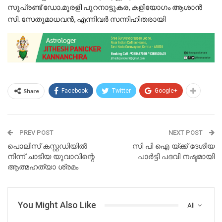
സൂപ്രണ്ട് ഡോ.മുരളി പുറനാട്ടുകര, കളിയോഗം ആശാൻ
സി. സേതുമാധവൻ, എന്നിവർ സന്നിഹിതരായി
Share
Facebook
Twitter
Google+
PREV POST
NEXT POST
പൊലീസ് കസ്റ്റഡിയിൽ
സി പി ഐ യ്ക്ക് ദേശീയ
നിന്ന് ചാടിയ യുവാവിന്റെ
പാർട്ടി പദവി നഷ്ടമായി
ആത്മഹത്യാ ശ്രമം
You Might Also Like
All