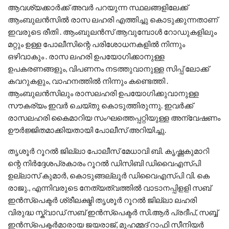
ആവശ്യക്കാർക്ക് അവർ പറയുന്ന സ്ഥലങ്ങളിലേക്ക്
ആംബുലൻസിൽ രാസ ലഹരി എത്തിച്ചു കൊടുക്കുന്നതാണ്
ഇവരുടെ രീതി . ആംബുലൻസ് ആവുമ്പോൾ റോഡുകളിലും
മറ്റും ഉള്ള പോലീസിന്റെ പരിശോധനകളിൽ നിന്നും
ഒഴിവാകും . രാസ ലഹരി ഉപയോഗിക്കാനുള്ള
ഉപകരണങ്ങളും, വിപണനം നടത്തുവാനുള്ള സിപ്പ് ലോക്ക്
കവറുകളും, വാഹനത്തിൽ നിന്നും കണ്ടെത്തി .
ആംബുലൻസിലും രാസലഹരി ഉപയോഗിക്കുവാനുള്ള
സൗകര്യം ഇവർ ചെയ്തു കൊടുത്തിരുന്നു. ഇവർക്ക്
രാസലഹരി കൈമാറിയ സംഘത്തെപ്പറ്റിയുള്ള അന്വേഷണം
ഊർജ്ജിതമാക്കിയതായി പോലീസ് അറിയിച്ചു.
തൃശൂർ റൂറൽ ജില്ലാ പോലീസ് മേധാവി ബി. കൃഷ്ണകുമാറി
ന്റെ നിർദ്ദേശപ്രകാരം റൂറൽ ഡിസിബി ഡിവൈഎസ്പി
ഉല്ലാസ് കുമാർ, കൊടുങ്ങല്ലൂർ ഡിവൈഎസ്പി വി. കെ
രാജു., എന്നിവരുടെ നേത്യത്വത്തിൽ വാടാനപ്പിളളി സബ്
ഇൻസ്പെക്ടർ ശ്രീലക്ഷ്മി തൃശൂർ റൂറൽ ജില്ലാ ലഹരി
വിരുദ്ധ സ്ക്വാഡ് സബ് ഇൻസ്‌പെക്ടർ സി.ആർ പ്രദീപ്, സബ്ബ്
ഇൻസ്പെക്ടർമാരായ ജയരാജ്, മുഹമ്മദ് റാഫി സീനിയർ