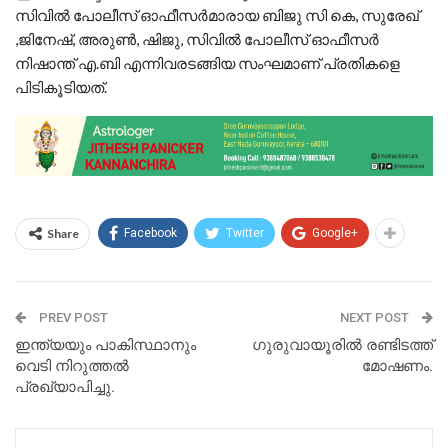
സിവിൽ പോലീസ് ഓഫീസർമാരായ ബിജു സി കെ, സുരേഖ്
,ജിനേഷ്, അരുൺ, ഷിജു, സിവിൽ പോലീസ് ഓഫീസർ
നിഷാന്ത് എ.ബി എന്നിവരടങ്ങിയ സംഘമാണ് പ്രതികളെ
പിടികൂടിയത്.
Share
Facebook
Twitter
Google+
PREV POST
NEXT POST
ഇന്ത്യയും പാകിസ്ഥാനും
ഗുരുവായൂരിൽ രണ്ടിടത്ത്
വെടി നിറുത്തൽ
മോഷണം.
പ്രഖ്യാപിച്ചു.