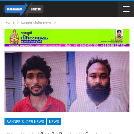
Home
banner slider news
BANNER SLIDER NEWS
NEWS