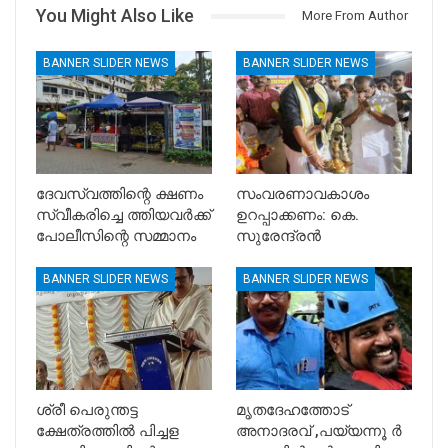
You Might Also Like
More From Author
BANNER SLIDER NEWS
BANNER SLIDER NEWS
ദേവസ്വത്തിന്റെ ക്ഷണം
സംവരണാവകാശം
സ്വീകരിച്ചെ ത്തിയവർക്ക്
ഉറപ്പാക്കണം: കെ.
പോലീസിന്റെ സമ്മാനം
സുരേന്ദ്രൻ
BANNER SLIDER NEWS
BANNER SLIDER NEWS
ശ്രീ പെരുന്തട്ട
മൃതദേഹത്തോട്
ക്ഷേത്രത്തിൽ പിച്ചള
അനാദരവ് ,പയ്യന്നൂ ർ