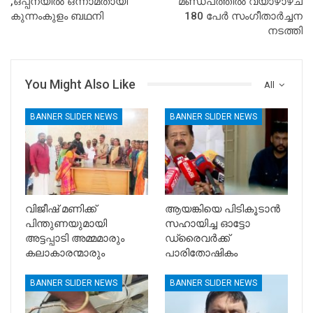
,ഒപ്പനയിൽ ഒന്നാമതായി
മണ്ഡപത്തിൽ വ്യാഴാഴ്ച
കുന്നംകുളം ബഥനി
180 പേർ സംഗീതാർച്ചന
നടത്തി
You Might Also Like
All
BANNER SLIDER NEWS
BANNER SLIDER NEWS
വിജീഷ് മണിക്ക്
ആയങ്കിയെ പിടികൂടാൻ
പിന്തുണയുമായി
സഹായിച്ച ഓട്ടോ
അട്ടപ്പാടി അമ്മമാരും
ഡ്രൈവർക്ക്
കലാകാരന്മാരും
പാരിതോഷികം
BANNER SLIDER NEWS
BANNER SLIDER NEWS