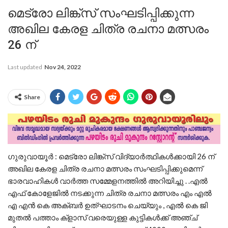
മെട്രോ ലിങ്ക്സ് സംഘടിപ്പിക്കുന്ന
അഖില കേരള ചിത്ര രചനാ മത്സരം
26 ന്
Last updated
Nov 24, 2022
Share
ഗുരുവായൂർ : മെട്രോ ലിങ്ക്സ് വിദ്യാർത്ഥികൾക്കായി 26 ന്
അഖില കേരള ചിത്ര രചനാ മത്സരം സംഘടിപ്പിക്കുമെന്ന്
ഭാരവാഹികൾ വാർത്ത സമ്മേളനത്തിൽ അറിയിച്ചു . .എൽ
എഫ് കോളേജിൽ നടക്കുന്ന ചിത്ര രചനാ മത്സരം എം എൽ
എ എൻ കെ അക്ബർ ഉത്ഘാടനം ചെയ്യും , എൽ കെ ജി
മുതൽ പത്താം ക്‌ളാസ് വരെയുള്ള കുട്ടികൾക്ക് അഞ്ച്