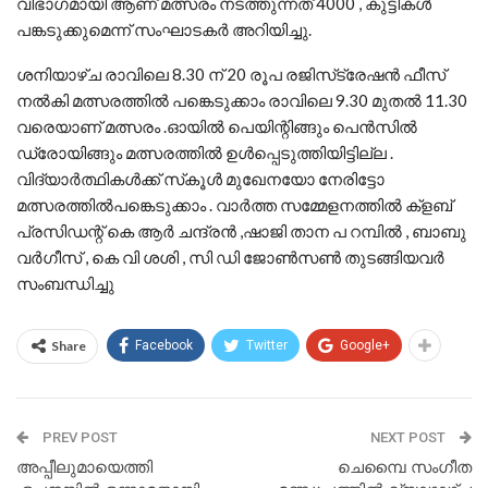
വിഭാഗമായി ആണ് മത്സരം നടത്തുന്നത് 4000 , കുട്ടികൾ
പങ്കടുക്കുമെന്ന് സംഘാടകർ അറിയിച്ചു.
ശനിയാഴ്ച രാവിലെ 8.30 ന് 20 രൂപ രജിസ്‌ട്രേഷൻ ഫീസ്
നൽകി മത്സരത്തിൽ പങ്കെടുക്കാം രാവിലെ 9.30 മുതൽ 11.30
വരെയാണ് മത്സരം .ഓയിൽ പെയിന്റിങ്ങും പെൻസിൽ
ഡ്രോയിങ്ങും മത്സരത്തിൽ ഉൾപ്പെടുത്തിയിട്ടില്ല .
വിദ്യാർത്ഥികൾക്ക് സ്‌കൂൾ മുഖേനയോ നേരിട്ടോ
മത്സരത്തിൽപങ്കെടുക്കാം . വാർത്ത സമ്മേളനത്തിൽ ക്ളബ്
പ്രസിഡന്റ് കെ ആർ ചന്ദ്രൻ ,ഷാജി താന പ റമ്പിൽ , ബാബു
വർഗീസ് , കെ വി ശശി , സി ഡി ജോൺസൺ തുടങ്ങിയവർ
സംബന്ധിച്ചു
Share
Facebook
Twitter
Google+
PREV POST
NEXT POST
അപ്പീലുമായെത്തി
ചെമ്പൈ സംഗീത