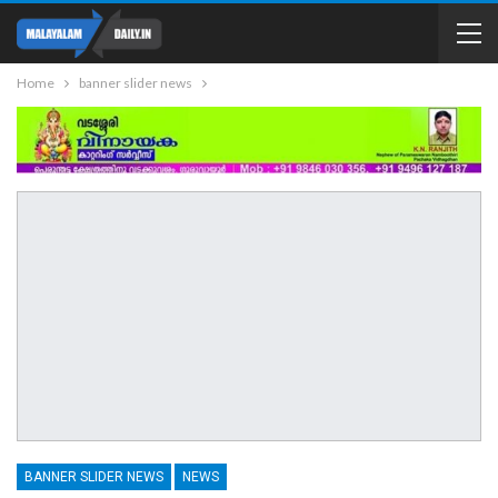
Home
banner slider news
BANNER SLIDER NEWS
NEWS