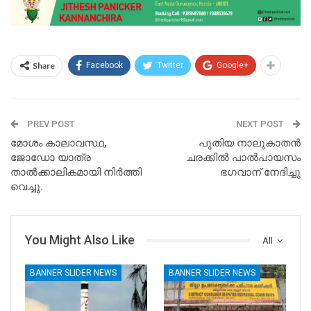
Share
Facebook
Twitter
Google+
PREV POST
NEXT POST
മോശം കാലാവസ്ഥ,
പുതിയ നാലുകാതൻ
ജോഡോ യാത്ര
ചരക്കിൽ പാൽപായസം
താൽക്കാലികമായി നിർത്തി
ഭഗവാന് നേദിച്ചു
വെച്ചു.
You Might Also Like
All
BANNER SLIDER NEWS
BANNER SLIDER NEWS