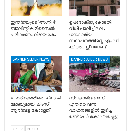
ഇന്ത്യയുടെ ‘അഗ്നി 4’
ഉപഭോക്തൃ കോടതി
ബാലിസ്റ്റിക് മിസൈൽ
വിധി പാലിച്ചില്ല ,
പരീക്ഷണം വിജയകരം.
ധനകാര്യ
സ്ഥാപനത്തിന്റെ എം ഡി
ക്ക് അറസ്റ്റ് വാറണ്ട്
BANNER SLIDER NEWS
BANNER SLIDER NEWS
ലഹരിക്കെതിരെ ഫ്ലാഷ്
സ്വകാര്യ ബസ്
മോബുമായി കിംസ്
എതിരെ വന്ന
ആര്യഭട്ട കോളേജ്
വാഹനങ്ങളിൽ ഇടിച്ച്
രണ്ട് പേർ കൊല്ലപ്പെട്ടു
PREV
NEXT