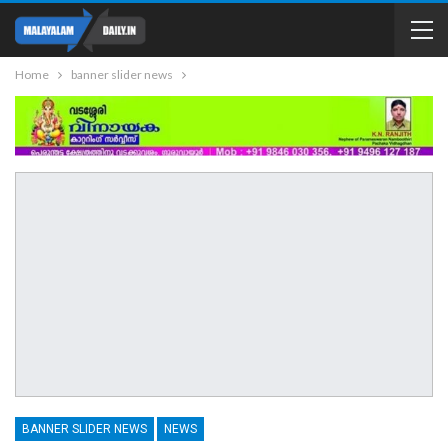
Home
banner slider news
BANNER SLIDER NEWS
NEWS