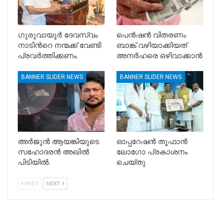
ഗുരുവായൂർ ദേവസ്വം
പെൻഷൻ വിതരണം
നാടിൻറെ നന്മക്ക് വേണ്ടി
ബാങ്ക് വഴിയാക്കിയത്
പ്രവർത്തിക്കണം.
അനർഹരെ ഒഴിവാക്കാൻ
BANNER SLIDER NEWS
BANNER SLIDER NEWS
അർജുൻ ആയങ്കിയുടെ
ഓപ്പറേഷൻ തൂഫാൻ
സഹോദരൻ അഖിൽ
ലോഗോ പ്രകാശനം
പിടിയിൽ.
ചെയ്തു
PREV
NEXT