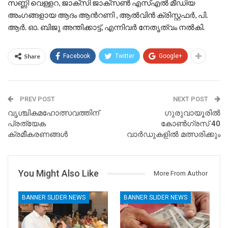
സണ്ണി വെള്ളറ, ജാക്സി ജാക്സൺ എസ്എൽ മീഡിയ
അംഗങ്ങളായ ആദം ആൻറണി , ആൽവിൻ ക്രിസ്റ്റഫർ, പി.
ആർ. ഓ. ബിജു അന്തിക്കാട്ട്, എന്നിവർ നേതൃത്വം നൽകി.
Share
Facebook
Twitter
Google+
PREV POST
NEXT POST
വൃശ്ചികമഹോത്സവത്തിന്
ഗുരുവായൂരിൽ
പ്രത്യേക
കോൺഗ്രസ് 40
ക്രമീകരണങ്ങള്‍
വാർഡുകളിൽ മത്സരിക്കും
You Might Also Like
More From Author
BANNER SLIDER NEWS
BANNER SLIDER NEWS