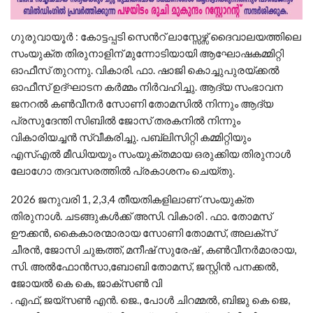
ഗുരുവായൂർ : കോട്ടപ്പടി സെൻറ് ലാസ്സേഴ്സ് ദൈവാലയത്തിലെ
സംയുക്ത തിരുനാളിന് മുന്നോടിയായി ആഘോഷകമ്മിറ്റി
ഓഫീസ് തുറന്നു. വികാരി. ഫാ. ഷാജി കൊച്ചുപുരയ്ക്കൽ
ഓഫീസ് ഉദ്ഘാടന കർമ്മം നിർവഹിച്ചു. ആദ്യ സംഭാവന
ജനറൽ കൺവീനർ സോണി തോമസിൽ നിന്നും ആദ്യ
പ്രസുദേന്തി സിബിൽ ജോസ് തരകനിൽ നിന്നും
വികാരിയച്ചൻ സ്വീകരിച്ചു. പബ്ലിസിറ്റി കമ്മിറ്റിയും
എസ്എൽ മീഡിയയും സംയുക്തമായ ഒരുക്കിയ തിരുനാൾ
ലോഗോ തദവസരത്തിൽ പ്രകാശനം ചെയ്തു.
2026 ജനുവരി 1, 2,3,4 തീയതികളിലാണ് സംയുക്ത
തിരുനാൾ. ചടങ്ങുകൾക്ക് അസി. വികാരി . ഫാ. തോമസ്
ഊക്കൻ, കൈകാരന്മാരായ സോണി തോമസ്, അലക്സ്
ചീരൻ, ജോസി ചുങ്കത്ത്, മനീഷ് സുരേഷ് , കൺവീനർമാരായ,
സി. അൽഫോൻസാ,ബോബി തോമസ്, ജസ്റ്റിൻ പനക്കൽ,
ജോയൽ കെ കെ, ജാക്സൺ വി
. എഫ്, ജയ്സൺ എൻ. ജെ., പോൾ ചിറമ്മൽ, ബിജു കെ ജെ,