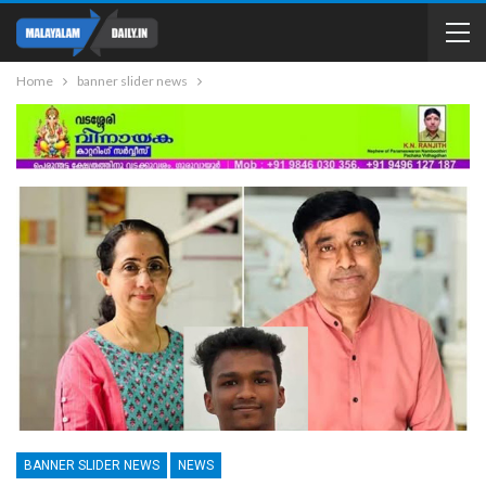
Home
banner slider news
BANNER SLIDER NEWS
NEWS