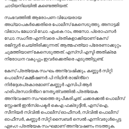
ചാടിയനിലയിൽ കണ്ടെത്തിയത്‌.
സംഭവത്തില്‍ ആരോപണ വിധേയരായ
അധ്യാപകർക്കെതിരെ പോലീസ് കേസെടുത്തു. അനാട്ടമി
വിഭാഗം മേധാവി ഡോ. എംകെ റാം, അസോ. പ്രൊഫസര്‍
ഡോ. സംഗീത എന്നിവരെ പ്രതികളാക്കിയാണ് കേസ്
രജിസ്റ്റർ ചെയ്തിരിക്കുന്നത്. ആത്മ​ഹത്യാ പ്രേരണാക്കുറ്റം
ചുമത്തിയാണ് കേസെടുത്തത്. എസ്‍സി എസ്ടി അതിക്രമ
നിരോധന വകുപ്പും ഇവർക്കെതിരെ എടുത്തിട്ടുണ്ട്.
കേസ് പ്രത്യേക സംഘം അന്വേഷിക്കും. കണ്ണൂർ സിറ്റി
പൊലീസ് കമ്മീഷണർ പി നിഥിൻ രാജിൻ്റെ
നിർദ്ദേശപ്രകാരമാണ് കണ്ണൂർ എസിപി ആർ
ഹരിപ്രസാദിൻ്റെ നേതൃത്വത്തിൽ പ്രത്യേക
അന്വേഷണ സംഘത്തെ രൂപീകരിച്ചത്. ചക്കരക്കൽ പൊലീസ്
സ്റ്റേഷൻ ഇൻസ്പെക്ടർ കെഎ ഫക്രുദ്ദീൻ, എസ് ഐ,
സീനിയർ സിവിൽ പൊലീസ് ഓഫീസർ, സിവിൽ പൊലീസ്
ഓഫീസർ, കണ്ണൂർ സിറ്റി സൈബർ സെൽ എന്നിവരുൾപ്പെട്ട
ഏഴംഗ പ്രത്യേക സംഘമാണ് അന്വേഷണം നടത്തുക.