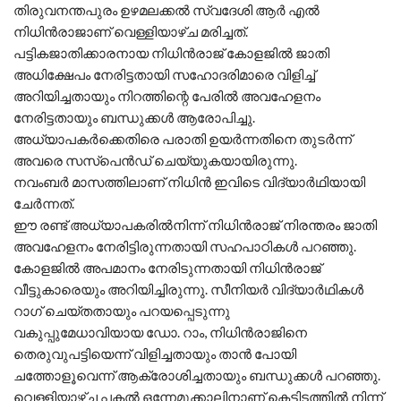
തിരുവനന്തപുരം ഉഴമലക്കൽ സ്വദേശി ആർ എൽ
നിധിൻരാജാണ്‌ വെള്ളിയാഴ്‌ച മരിച്ചത്.
പട്ടികജാതിക്കാരനായ നിധിൻരാജ്‌ കോളജിൽ ജാതി
അധിക്ഷേപം നേരിട്ടതായി സഹോദരിമാരെ വിളിച്ച്
അറിയിച്ചതായും നിറത്തിന്റെ പേരിൽ അവഹേളനം
നേരിട്ടതായും ബന്ധുക്കൾ ആരോപിച്ചു.
അധ്യാപകർക്കെതിരെ പരാതി ഉയർന്നതിനെ തുടർന്ന്‌
അവരെ സസ്പെൻഡ് ചെയ്യുകയായിരുന്നു.
നവംബർ മാസത്തിലാണ് നിധിൻ ഇവിടെ വിദ്യാർഥിയായി
ചേർന്നത്.
ഈ രണ്ട്‌ അധ്യാപകരിൽനിന്ന്‌ നിധിൻരാജ്‌ നിരന്തരം ജാതി
അവഹേളനം നേരിട്ടിരുന്നതായി സഹപാഠികൾ പറഞ്ഞു.
കോളജിൽ അപമാനം നേരിടുന്നതായി നിധിൻരാജ്‌
വീട്ടുകാരെയും അറിയിച്ചിരുന്നു. സീനിയർ വിദ്യാർഥികൾ
റാഗ്‌ ചെയ്‌തതായും പറയപ്പെടുന്നു
വകുപ്പുമേധാവിയായ ഡോ. റാം, നിധിൻരാജിനെ
തെരുവുപട്ടിയെന്ന്‌ വിളിച്ചതായും താൻ പോയി
ചത്തോളൂവെന്ന്‌ ആക്രോശിച്ചതായും ബന്ധുക്കൾ പറഞ്ഞു.
വെള്ളിയാഴ്‌ച പകൽ ഒന്നേമുക്കാലിനാണ്‌ കെട്ടിടത്തിൽ നിന്ന്‌