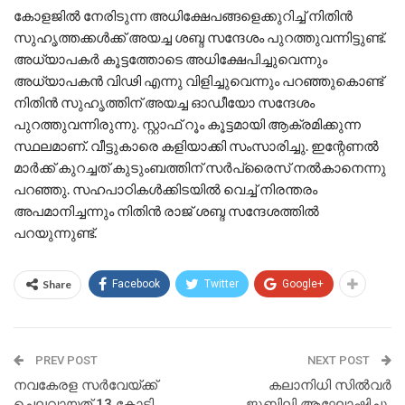
കോളജിൽ നേരിടുന്ന അധിക്ഷേപങ്ങളെക്കുറിച്ച് നിതിൻ
സുഹൃത്തക്കൾക്ക് അയച്ച ശബ്ദ സന്ദേശം പുറത്തുവന്നിട്ടുണ്ട്.
അധ്യാപകർ കൂട്ടത്തോടെ അധിക്ഷേപിച്ചുവെന്നും
അധ്യാപകൻ വിഢി എന്നു വിളിച്ചുവെന്നും പറഞ്ഞുകൊണ്ട്
നിതിൻ സുഹൃത്തിന് അയച്ച ഓഡീയോ സന്ദേശം
പുറത്തുവന്നിരുന്നു. സ്റ്റാഫ് റൂം കൂട്ടമായി ആക്രമിക്കുന്ന
സ്ഥലമാണ്. വീട്ടുകാരെ കളിയാക്കി സംസാരിച്ചു. ഇന്റേണൽ
മാർക്ക് കുറച്ചത് കുടുംബത്തിന് സർപ്രൈസ് നൽകാനെന്നു
പറഞ്ഞു. സഹപാഠികൾക്കിടയിൽ വെച്ച് നിരന്തരം
അപമാനിച്ചന്നും നിതിൻ രാജ് ശബ്ദ സന്ദേശത്തിൽ
പറയുന്നുണ്ട്.
Share
Facebook
Twitter
Google+
PREV POST
NEXT POST
നവകേരള സര്‍വേയ്ക്ക്
കലാനിധി സിൽവർ
ചെലവായത് 13 കോടി
ജൂബിലി ആഘോഷിച്ചു.