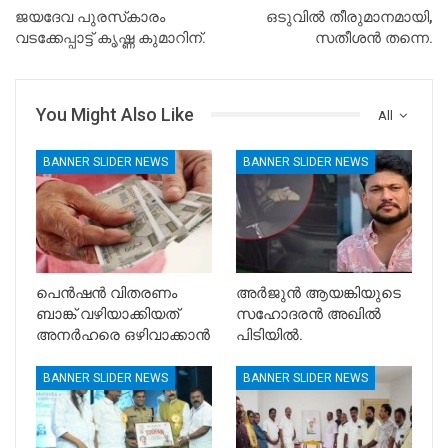
ജയദേവ പുരസ്‌കാരം
ഒടുവിൽ തീരുമാനമായി,
വടക്കേപ്പാട്ട് കൃഷ്ണ കുമാറിന്.
സതീശൻ തന്നെ.
You Might Also Like
All
BANNER SLIDER NEWS
BANNER SLIDER NEWS
പെൻഷൻ വിതരണം
അർജുൻ ആയങ്കിയുടെ
ബാങ്ക് വഴിയാക്കിയത്
സഹോദരൻ അഖിൽ
അനർഹരെ ഒഴിവാക്കാൻ
പിടിയിൽ.
BANNER SLIDER NEWS
BANNER SLIDER NEWS