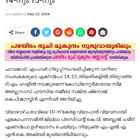
14-നും 15-നും
Last updated
May 13, 2026
Share
ചാവക്കാട്: എംപവര്‍ ഗ്രൂപ്പ് സംഘടിപ്പിക്കുന്ന വനിതാ
സംരംഭകരുടെ എക്സ്പോ 14, 15, തിയതികളില്‍ തിരുവത്ര
ടി.എം. ഹാളില്‍ നടക്കുമെന്ന് കോഡിനേറ്റര്‍മാരായ സീമ
അബ്ദുനാസ്, ഫൗസിയ നജീബ്, സജിത ഷിനോജ്,
കെ.പി.ജാസ്മിന്‍ എന്നിവര്‍ അറിയിച്ചു.
വ്യാഴാഴ്ച രാവിലെ 10-ന് കേരള വ്യാപാരി വ്യവസായി
ഏകോപനസമിതി ജില്ലാ പ്രസിഡന്റ് കെ.വി. അബ്ദുല്‍ ഹമീദ്
എക്സ്പോ ഉദ്ഘാടനം ചെയ്യും. നിയുക്ത എം.എല്‍.എ.
എന്‍.കെ. അക്ബര്‍ മുഖ്യാതിഥിയാവും.