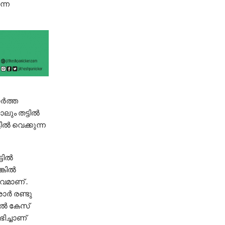
ന്ന
ാർത്ത
ും തട്ടിൽ
ിൽ വെക്കുന്ന
്ടിൽ
്കിൽ
വമാണ് .
ാർ രണ്ടു
ിൽ കേസ്
ിച്ചാണ്