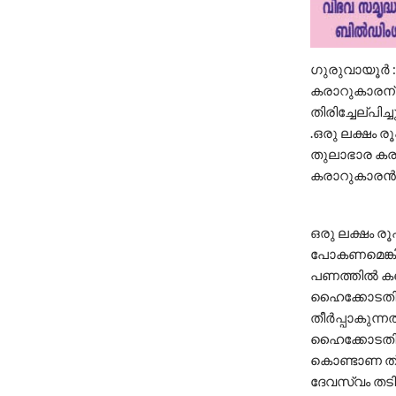
ഗുരുവായൂർ :
കരാറുകാരന് 
തിരിച്ചേല്പ
.ഒരു ലക്ഷം 
തുലാഭാര കര
കരാറുകാരൻ ആ
ഒരു ലക്ഷം രൂ
പോകണമെങ്കിൽ 
പണത്തിൽ കണ്ണ്
ഹൈക്കോടതിൽ
തീർപ്പാകുന്ന
ഹൈക്കോടതിയി
കൊണ്ടാണ ത്ര
ദേവസ്വം തടി