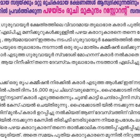
 ഗുരുവായൂർ ക്ഷേത്രത്തിലെ വിവാദമായ തുലാഭാര കരാർ പുത
ഏല്പിച്ചു മണിക്കൂറുകൾക്കുള്ളിൽ പഴയ കരാറുകാരനെ തന്നെ 
ിച്ചു , ആദ്യമായാണ് ഇത്തരം നടപടി ഗുരുവായൂർ ക്ഷേത്രത്തിൽ അ
രൂപയുടെ തുലാഭാരം നടന്നാൽ ഒരു രൂപ മാത്രം കമ്മീഷൻ ലഭിക്കുന
ാർ എടുത്ത ഗുരുവായൂർ സ്വദേശി മോഹനന് കരാർ നൽകാതെ
യ റിനീഷിന് തന്നെ ദേവസ്വം തുലാഭാരം നടത്താൻ ഏല്പിച്ചു
പക്ക് ഒരു രൂപ കമ്മീഷൻ നിരക്കിൽ കരാർ എടുത്ത ആൾക്ക് ഇത് നട
പ്രതി ദിനം 16 ,000 രൂപ ചിലവ് വരുമെന്നും , ഹൈക്കോടതി നിര
 നട്ടാണ് കരാർ എടുത്തതെന്നും ചൂണ്ടി കാട്ടി ചെന്ദ്രാപ്പിന്നി സ
 കേസ് ഫയൽ ചെയ്തിരുന്നു . ഹൈക്കോടതി യിൽ നടക്കുന്ന ക
തിന് മുൻപ് കരാർ ഉറപ്പിച്ചു നൽകിയത് ആണ് ദേവസ്വത്തിന് വിന
ൽ നടക്കുന്ന കേസിൽ തിരിച്ചടി നേരിടുമെന്ന നിയമ ഉപദേശം ലഭി
െ പഴയ കരാറുകാരന് തന്നെ താൽക്കാലിക നടത്തിപ്പ് ഏൽപ്പിച്ചു
യൂരിയത് . അതെ സമയം പുതിയ കരാറുകാരനെ മുന്നിൽ നിറുത്ത