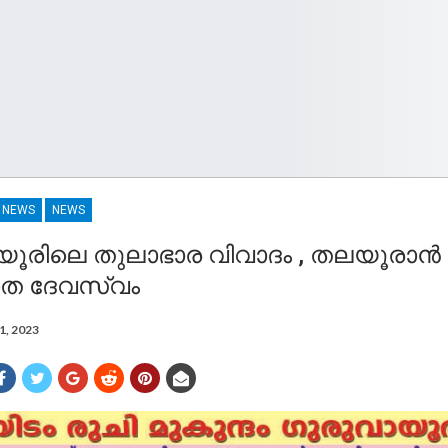
R NEWS
NEWS
യൂരിലെ തുലാഭാര വിവാദം , തലയൂരാൻ
െ ദേവസ്വം
1, 2023