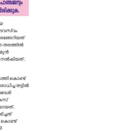
ിയ
ദേവസ്വം
രങ്ങേറിയത്
്ന തരത്തിൽ
 മുൻ
 നൽകിയത് .
ത്തി കൊണ്ട്
ോധിച്ച തട്ടിൽ
്വദേശി
േസ്
യായത് .
ച്ചത്
 കൊണ്ട്
ി