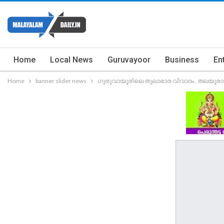
Home
Local News
Guruvayoor
Business
En
Home
banner slider news
ഗുരുവായൂരിലെ തുലാഭാര വിവാദം , തലയൂര