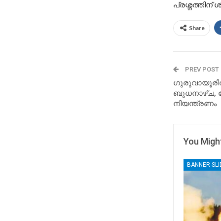
പ്രശ്നത്തിന്
Share
PREV POST
ഗുരുവായൂര
ബുധനാഴ്ച, ക
നിയന്ത്രണം
You Might
BANNER SL