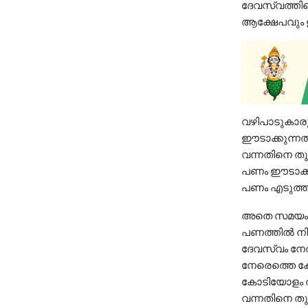
ദേവസ്വത്തില
ആക്ഷേപവും ഉയ
വഴിപാടുകാരു
ഈടാക്കുന്നതി
വന്നതിനെ തു
പണം ഈടാക്കര
പണം എടുത്ത്
അതെ സമയം തു
പണത്തിൽ നിന
ദേവസ്വം നേ
നേരെത്തെ ക്
കോടിയോളം ര
വന്നതിനെ തുട