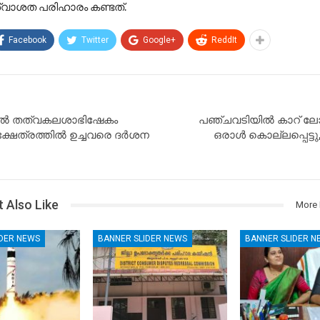
 ശ്വാശത പരിഹാരം കണ്ടത്.
Facebook
Twitter
Google+
ReddIt
ിൽ തത്വകലശാഭിഷേകം
പഞ്ചവടിയിൽ കാറ് ലോറ
്ഷേത്രത്തിൽ ഉച്ചവരെ ദർശന
ഒരാൾ കൊല്ലപ്പെട്ടു,
 Also Like
More 
IDER NEWS
BANNER SLIDER NEWS
BANNER SLIDER N