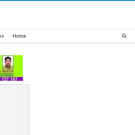
os
Home