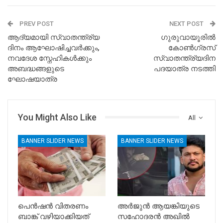
PREV POST
NEXT POST
ആദ്യമായി സ്വാതന്ത്ര്യ
ഗുരുവായൂരിൽ
ദിനം ആഘോഷിച്ചവർക്കും,
കോൺഗ്രസ്
നവദേശ സ്നേഹികൾക്കും
സ്വാതന്ത്ര്യദിന
അബദ്ധങ്ങളുടെ
പദയാത്ര നടത്തി
ഘോഷയാത്ര
You Might Also Like
All
BANNER SLIDER NEWS
BANNER SLIDER NEWS
പെൻഷൻ വിതരണം
അർജുൻ ആയങ്കിയുടെ
ബാങ്ക് വഴിയാക്കിയത്
സഹോദരൻ അഖിൽ