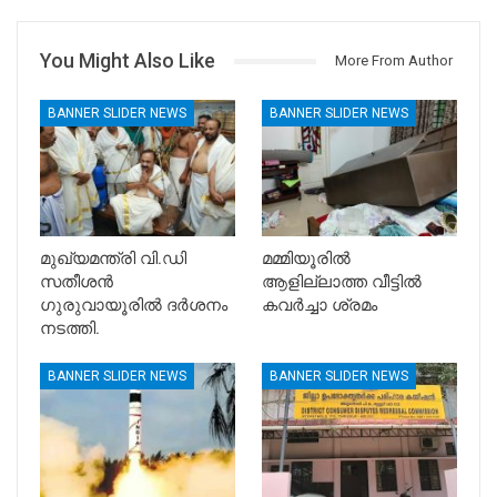
You Might Also Like
More From Author
BANNER SLIDER NEWS
BANNER SLIDER NEWS
മുഖ്യമന്ത്രി വി.ഡി
മമ്മിയൂരിൽ
സതീശൻ
ആളില്ലാത്ത വീട്ടിൽ
ഗുരുവായൂരിൽ ദർശനം
കവർച്ചാ ശ്രമം
നടത്തി.
BANNER SLIDER NEWS
BANNER SLIDER NEWS