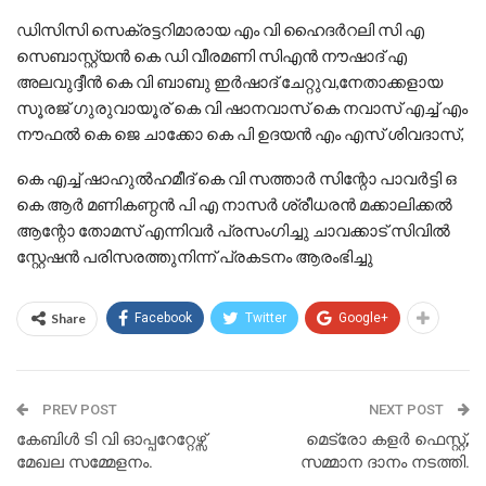
ഡിസിസി സെക്രട്ടറിമാരായ എം വി ഹൈദർറലി സി എ
സെബാസ്റ്റ്യൻ കെ ഡി വീരമണി സിഎൻ നൗഷാദ് എ
അലവുദ്ദീൻ കെ വി ബാബു ഇർഷാദ് ചേറ്റുവ,നേതാക്കളായ
സൂരജ് ഗുരുവായൂര് കെ വി ഷാനവാസ് കെ നവാസ് എച്ച് എം
നൗഫൽ കെ ജെ ചാക്കോ കെ പി ഉദയൻ എം എസ് ശിവദാസ്,
കെ എച്ച് ഷാഹുൽഹമീദ് കെ വി സത്താർ സിന്റോ പാവർട്ടി ഒ
കെ ആർ മണികണ്ഠൻ പി എ നാസർ ശ്രീധരൻ മക്കാലിക്കൽ
ആന്റോ തോമസ് എന്നിവർ പ്രസംഗിച്ചു ചാവക്കാട് സിവിൽ
സ്റ്റേഷൻ പരിസരത്തുനിന്ന് പ്രകടനം ആരംഭിച്ചു
Share
Facebook
Twitter
Google+
PREV POST
NEXT POST
കേബിൾ ടി വി ഓപ്പറേറ്റേഴ്സ്
മെട്രോ കളർ ഫെസ്റ്റ്,
മേഖല സമ്മേളനം.
സമ്മാന ദാനം നടത്തി.