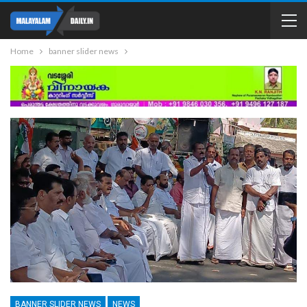
Home
banner slider news
BANNER SLIDER NEWS
NEWS