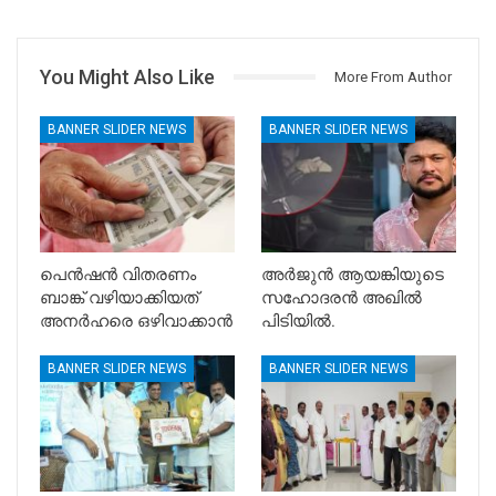
You Might Also Like
More From Author
BANNER SLIDER NEWS
BANNER SLIDER NEWS
പെൻഷൻ വിതരണം
അർജുൻ ആയങ്കിയുടെ
ബാങ്ക് വഴിയാക്കിയത്
സഹോദരൻ അഖിൽ
അനർഹരെ ഒഴിവാക്കാൻ
പിടിയിൽ.
BANNER SLIDER NEWS
BANNER SLIDER NEWS