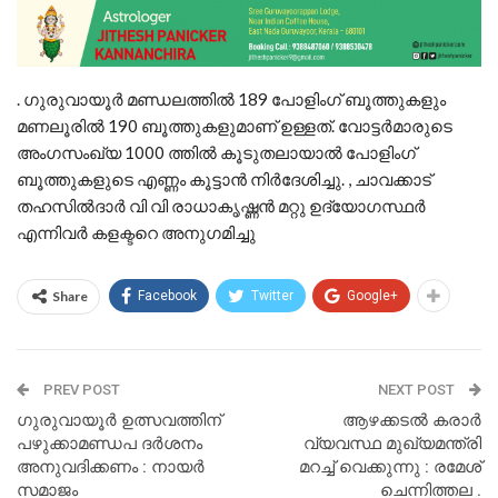
. ഗുരുവായൂർ മണ്ഡലത്തിൽ 189 പോളിംഗ് ബൂത്തുകളും
മണലൂരിൽ 190 ബൂത്തുകളുമാണ് ഉള്ളത്. വോട്ടർമാരുടെ
അംഗസംഖ്യ 1000 ത്തിൽ കൂടുതലായാൽ പോളിംഗ്
ബൂത്തുകളുടെ എണ്ണം കൂട്ടാൻ നിർദേശിച്ചു. , ചാവക്കാട്
തഹസിൽദാർ വി വി രാധാകൃഷ്ണൻ മറ്റു ഉദ്യോഗസ്ഥർ
എന്നിവർ കളക്ടറെ അനുഗമിച്ചു
Share
Facebook
Twitter
Google+
PREV POST
NEXT POST
ഗുരുവായൂർ ഉത്സവത്തിന്
ആഴക്കടല്‍ കരാര്‍
പഴുക്കാമണ്ഡപ ദർശനം
വ്യവസ്ഥ മുഖ്യമന്ത്രി
അനുവദിക്കണം : നായർ
മറച്ച് വെക്കുന്നു : രമേശ്
സമാജം
ചെന്നിത്തല .