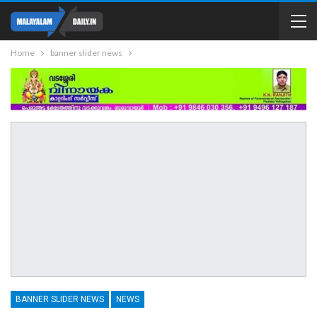
Home
banner slider news
BANNER SLIDER NEWS
NEWS