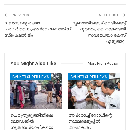
PREV POST
NEXT POST
ഗൺമാന്റെ രക്ഷാ
മുണ്ടത്തിക്കോട് വെടിക്കെട്ട്
പ്രവർത്തനം,അന്വേഷണത്തിന്
ദുരന്തം, ഹൈക്കോടതി
സ്‌പെഷൽ ടീം
സ്വമേധയാ കേസ്
എടുത്തു.
You Might Also Like
More From Author
BANNER SLIDER NEWS
BANNER SLIDER NEWS
ചെറുതുരുത്തിയിലെ
അപ്രോച്ച് റോഡിന്റെ
ലോഡ്ജിൽ
സ്ഥലമെടുപ്പിൽ
നൃത്താധ്യാപികയെ
അപാകത ,