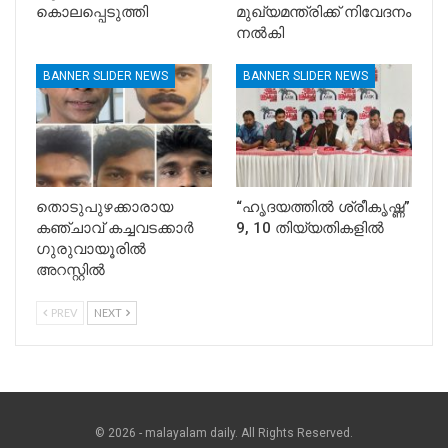
കൊലപ്പെടുത്തി
മുഖ്യമന്ത്രിക്ക് നിവേദനം
നൽകി
BANNER SLIDER NEWS
BANNER SLIDER NEWS
തൊടുപുഴക്കാരായ
“ഹൃദയത്തിൽ ശ്രീകൃഷ്ണ”
കഞ്ചാവ് കച്ചവടക്കാർ
9, 10 തിയ്യതികളിൽ
ഗുരുവായൂരിൽ
അറസ്റ്റിൽ
PREV
NEXT
© 2026 - malayalam daily. All Rights Reserved.