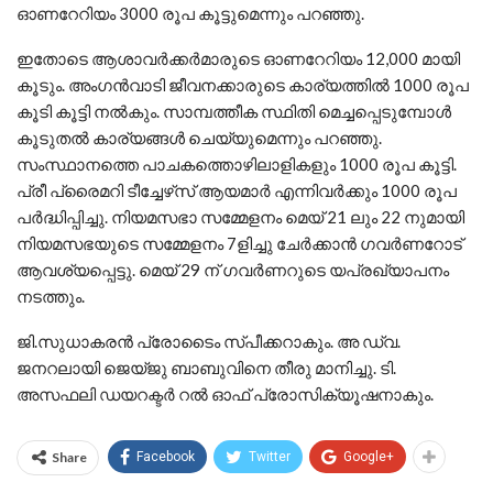
ഓണറേറിയം 3000 രൂപ കൂട്ടുമെന്നും പറഞ്ഞു.
ഇതോടെ ആശാവർക്കർമാരുടെ ഓണറേറിയം 12,000 മായി
കൂടും. അംഗൻവാടി ജീവനക്കാരുടെ കാര്യത്തിൽ 1000 രൂപ
കൂടി കൂട്ടി നൽകും. സാമ്പത്തീക സ്ഥിതി മെച്ചപ്പെടുമ്പോൾ
കൂടുതൽ കാര്യങ്ങൾ ചെയ്യുമെന്നും പറഞ്ഞു.
സംസ്ഥാനത്തെ പാചകത്തൊഴിലാളികളും 1000 രൂപ കൂട്ടി.
പ്രീ പ്രൈമറി ടീച്ചേഴ്‌സ് ആയമാർ എന്നിവർക്കും 1000 രൂപ
പർദ്ധിപ്പിച്ചു. നിയമസഭാ സമ്മേളനം മെയ് 21 ലും 22 നുമായി
നിയമസഭയുടെ സമ്മേളനം 7ളിച്ചു ചേർക്കാൻ ഗവർണറോട്
ആവശ്യപ്പെട്ടു. മെയ് 29 ന് ഗവർണറുടെ യപ്രഖ്യാപനം
നടത്തും.
ജി.സുധാകരൻ പ്രോടൈം സ്‌പീക്കറാകും. അ ഡ്വ.
ജനറലായി ജെയ്‌ജു ബാബുവിനെ തീരു മാനിച്ചു. ടി.
അസഫലി ഡയറക്ടർ റൽ ഓഫ് പ്രോസിക്യൂഷനാകും.
Share
Facebook
Twitter
Google+