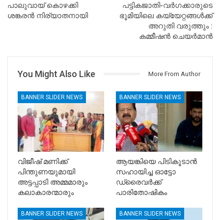
പാലുവായ് കൊഴക്കി
പട്ടികജാതി-വര്‍ഗക്കാരുടെ
ശങ്കരൻ നിര്യാതനായി
ഭൂമിയിലെ കയ്യേറ്റങ്ങള്‍ക്ക്
അറുതി വരുത്തും :
കമ്മീഷന്‍ ചെയര്‍മാന്‍
You Might Also Like
More From Author
BANNER SLIDER NEWS
BANNER SLIDER NEWS
വിജീഷ് മണിക്ക്
ആയങ്കിയെ പിടികൂടാൻ
പിന്തുണയുമായി
സഹായിച്ച ഓട്ടോ
അട്ടപ്പാടി അമ്മമാരും
ഡ്രൈവർക്ക്
കലാകാരന്മാരും
പാരിതോഷികം
BANNER SLIDER NEWS
BANNER SLIDER NEWS