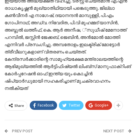
ഇയ്യാൽ അദ്ധ്യക്ഷത വഹിച്ചു. ട്രസ്റ്റ് ചെയർമാൻ എ.എൻ
രാധാകൃഷ്ണൻ മുഖ്യാതിഥിയായി പങ്കെടുത്തു. ജില്ലാ
കൺവീനർ എ നാഗേഷ്, ദയാനന്ദൻ മാമ്പുള്ളി, പി.എം
ഗോപിനാഥ്, അഡ്വ. നിവേദിത, പി.വി മുഹമ്മദ് യാസിൻ,
അബ്ദുൽ ലത്തീഫ്, കെ. ആർ അനീഷ, ് സുധീഷ് മേനോത്ത്
പറമ്പിൽ, ജസ്റ്റിൻ ജേക്കബ്, ജെബിൻ, അൻമോൽ മോത്തി
എന്നിവർ പ്രസംഗിച്ചു. അമ്പതോളം ഇലക്ട്രിക് മോട്ടോർ
ത്രീവീലറുകളാണ് വിതരണം ചെയ്തത്.
കേന്ദ്രസർക്കാരിന്റെ സാമൂഹ്യക്ഷേമ മന്ത്രാലയത്തിന്റെ
ആഭിമുഖ്യത്തിൽ ആർട്ടിഫിഷ്യൽ ലിംബ്‌സ് മാനുഫാക്‌റിംങ്
കോർപ്പറേഷൻ ഓഫ് ഇന്ത്യ യും കൊച്ചിൻ
ഷിപ്യാർഡുമായി സഹകരിച്ചാണ് മുചക്രവാഹനം
നൽകിയത്
Share
Facebook
Twitter
Google+
PREV POST
NEXT POST