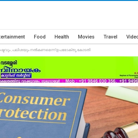
tertainment
Food
Health
Movies
Travel
Vide
, നഷ്ടവും ,പലിശയും നൽകണമെന്ന് ഉപഭോക്തൃ കോടതി