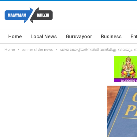
Home
Local News
Guruvayoor
Business
En
Home
banner slider news
പഴയ കോപ്പിയർ നൽകി വഞ്ചിച്ചു , വിലയും 