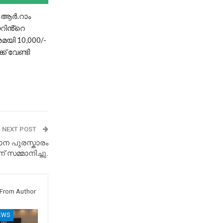
, ആർ.റാം
റിൻ്റെ
യി 10,000/-
് വേണ്ടി
NEXT POST
ാന പുരസ്കാരം
 സമ്മാനിച്ചു.
From Author
EWS