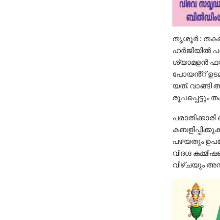
തൃശൂർ : തക
ഹർജിയിൽ പരാത
ശ്യാമളൻ ഫയ
പോയൻ്റ് ഉടമ
യത്. വാങ്ങ
രൂപപ്പെട്ടും
പരാതിക്കാരി
കബളിപ്പിക്ക
പഴയതും ഉപയ
വിദഗ്ദ കമ്മീ
വീഴ്ചയും അന