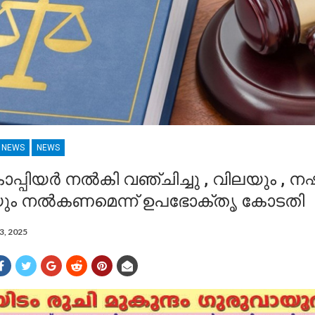
R NEWS
NEWS
്പിയർ നൽകി വഞ്ചിച്ചു , വിലയും , നഷ്
ും നൽകണമെന്ന് ഉപഭോക്തൃ കോടതി
3, 2025