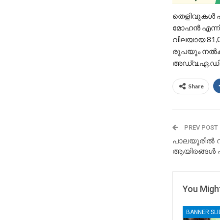
തെളിവുകൾ പര
മോഹൻ എന്നിവ
വിലയായ 81,0
രൂപയും നൽകുവ
അഡ്വ.ഏ.ഡി.
Share
PREV POST
പാലയൂരിൽ വ്ര
ആയിരങ്ങൾ പങ
You Might
BANNER SL