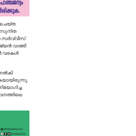
 ചെയ്ത
ൽ സുനിത
ർ സർവ്വീസ്
്യൻ വാങ്ങി
ിൽ വരകൾ
 നൽകി
കയായിരുന്നു.
നിയോഗിച്ച
സേവനത്തിലെ