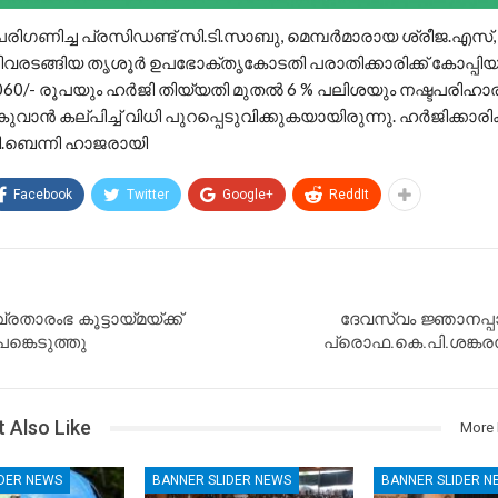
ിഗണിച്ച പ്രസിഡണ്ട് സി.ടി.സാബു, മെമ്പർമാരായ ശ്രീജ.എസ്
രടങ്ങിയ തൃശൂർ ഉപഭോക്തൃകോടതി പരാതിക്കാരിക്ക് കോപ്പിയ
60/- രൂപയും ഹർജി തിയ്യതി മുതൽ 6 % പലിശയും നഷ്ടപരിഹാരമ
ാൻ കല്പിച്ച് വിധി പുറപ്പെടുവിക്കുകയായിരുന്നു. ഹർജിക്കാരിക്ക
ബെന്നി ഹാജരായി
Facebook
Twitter
Google+
ReddIt
താരംഭ കൂട്ടായ്മയ്ക്ക്
ദേവസ്വം ജ്ഞാനപ്പ
്കെടുത്തു
പ്രൊഫ.കെ.പി.ശങ്കരന്
 Also Like
More 
IDER NEWS
BANNER SLIDER NEWS
BANNER SLIDER N