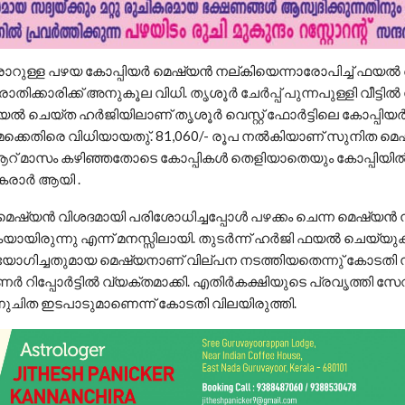
രാറുള്ള പഴയ കോപ്പിയർ മെഷ്യൻ നല്കിയെന്നാരോപിച്ച് ഫയൽ
ിക്കാരിക്ക് അനുകൂല വിധി. തൃശൂർ ചേർപ്പ് പുന്നപുള്ളി വീട്ടി
ൽ ചെയ്ത ഹർജിയിലാണ് തൃശൂർ വെസ്റ്റ് ഫോർട്ടിലെ കോപ്പിയ
ക്കെതിരെ വിധിയായതു്. 81,060/- രൂപ നൽകിയാണ് സുനിത മെഷ
ി ആറ് മാസം കഴിഞ്ഞതോടെ കോപ്പികൾ തെളിയാതെയും കോപ്പിയ
 തകരാർ ആയി .
 മെഷ്യൻ വിശദമായി പരിശോധിച്ചപ്പോൾ പഴക്കം ചെന്ന മെഷ്യൻ
ുകയായിരുന്നു എന്ന് മനസ്സിലായി. തുടർന്ന് ഹർജി ഫയൽ ചെയ്യു
ോഗിച്ചതുമായ മെഷ്യനാണ് വില്പന നടത്തിയതെന്നു് കോടതി 
ഷണർ റിപ്പോർട്ടിൽ വ്യക്തമാക്കി. എതിർകക്ഷിയുടെ പ്രവൃത്തി 
ുചിത ഇടപാടുമാണെന്ന് കോടതി വിലയിരുത്തി.