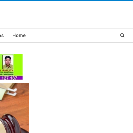
os
Home