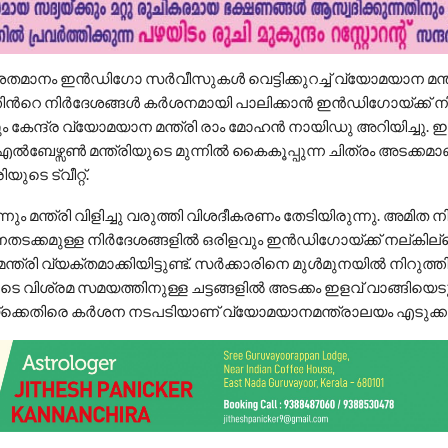
ത് ശതമാനം ഇൻഡി​ഗോ സർവീസുകൾ വെട്ടിക്കുറച്ച് വ്യോമയാന മന്
തിന്‍റെ നിർദേശങ്ങൾ കർശനമായി പാലിക്കാൻ ഇൻഡി​ഗോയ്ക്ക് 
 കേന്ദ്ര വ്യോമയാന മന്ത്രി രാം മോഹൻ നായിഡു അറിയിച്ചു.
 എൽബേഴ്സൺ മന്ത്രിയുടെ മുന്നിൽ കൈകൂപ്പുന്ന ചിത്രം അടക്കമാ
യുടെ ട്വീറ്റ്.
ം മന്ത്രി വിളിച്ചു വരുത്തി വിശദീകരണം തേടിയിരുന്നു. അമിത നി
ടക്കമുള്ള നിർദേശങ്ങളില്‍ ഒരിളവും ഇൻഡിഗോയ്ക്ക് നല്കില്ല
ത്രി വ്യക്തമാക്കിയിട്ടുണ്ട്. സർക്കാരിനെ മുൾമുനയിൽ നിറുത്ത
ടെ വിശ്രമ സമയത്തിനുള്ള ചട്ടങ്ങളിൽ അടക്കം ഇളവ് വാങ്ങിയെട
കെതിരെ കർശന നടപടിയാണ് വ്യോമയാനമന്ത്രാലയം എടുക്കുന