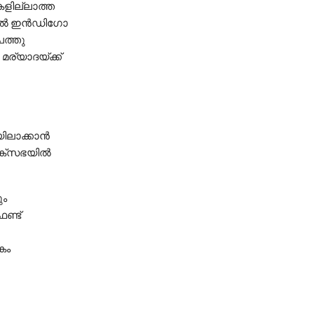
ില്ലാത്ത
ുകളിൽ ഇൻഡിഗോ
പത്തു
ര്യാദയ്ക്ക്
യിലാക്കാൻ
ോക്സഭയിൽ
ും
ണ്ട്
കം