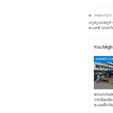
PREV POST
ഗുരുവായൂർ
പെൺ വാണിഭം 
You Might
BANNER SL
ദേവസ്വത്ത
സ്വീകരിച്
പോലീസിന്