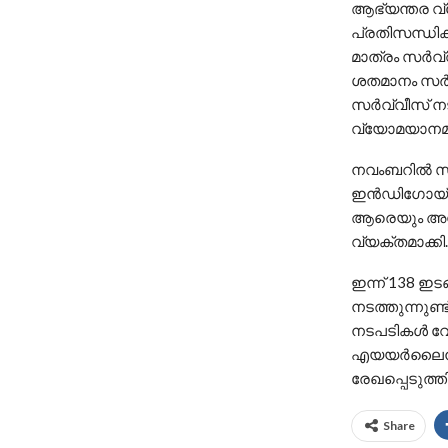
ആഭ്യന്തര 
പ്രതിസന്ധിക
മാത്രം സർവ്
ശതമാനം സർവ്
സർവ്വീസ് നട
വ്യോമയാനമന്ത
നവംബറിൽ സർ
ഇൻഡിഗോയ്ക്ക
ആരെയും അനു
വ്യക്തമാക്കി.
ഇന്ന് 138 ഇ
നടത്തുന്നുണ്
നടപടികൾ വേ​
എയയർലൈൻസി
രേഖപ്പെടുത്ത
Share