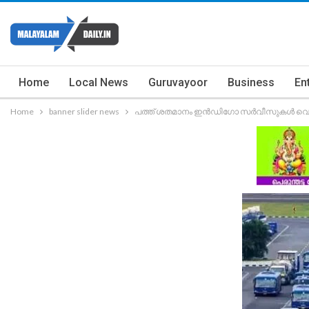
Home
Local News
Guruvayoor
Business
En
Home
banner slider news
പത്ത് ശതമാനം ഇൻഡി​ഗോ സർവീസുകൾ വെട്ടിക