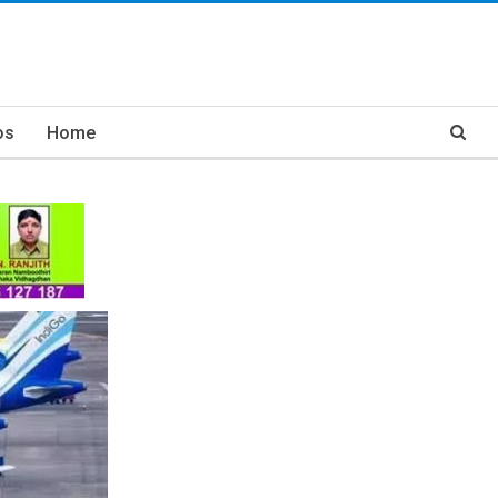
os
Home