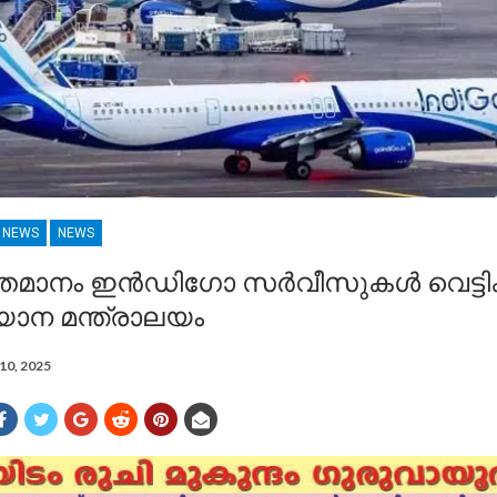
R NEWS
NEWS
തമാനം ഇൻഡി​ഗോ സർവീസുകൾ വെട്ടിക്ക
ാന മന്ത്രാലയം
10, 2025