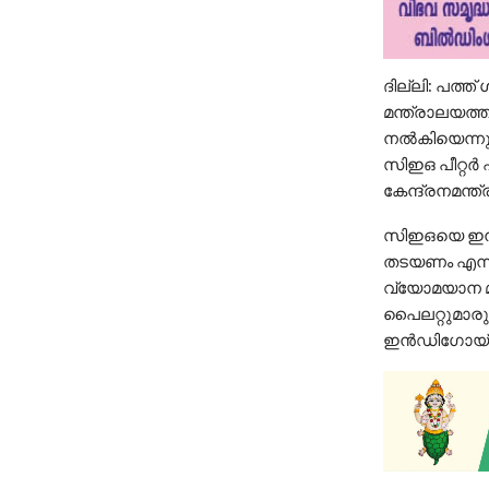
ദില്ലി: പത്
മന്ത്രാലയത്
നൽകിയെന്നും
സിഇഒ പീറ്റർ
കേന്ദ്രനമന്ത്രി
സിഇഒയെ ഇന്നു
തടയണം എന്നത
വ്യോമയാന മന്
പൈലറ്റുമാരു
ഇൻഡിഗോയ്ക്