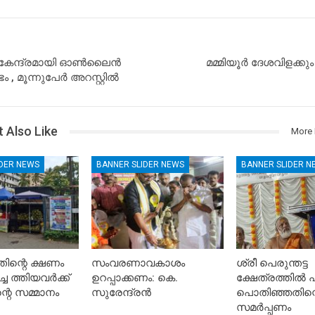
 കേന്ദ്രമായി ഓൺലൈൻ
മമ്മിയൂർ ദേശവിളക്കു
, മൂന്നുപേർ അറസ്റ്റിൽ
 Also Like
More 
IDER NEWS
BANNER SLIDER NEWS
BANNER SLIDER N
ിന്റെ ക്ഷണം
സംവരണാവകാശം
ശ്രീ പെരുന്തട്ട
ചെ ത്തിയവർക്ക്
ഉറപ്പാക്കണം: കെ.
ക്ഷേത്രത്തിൽ പ
റെ സമ്മാനം
സുരേന്ദ്രൻ
പൊതിഞ്ഞതിന്
സമർപ്പണം