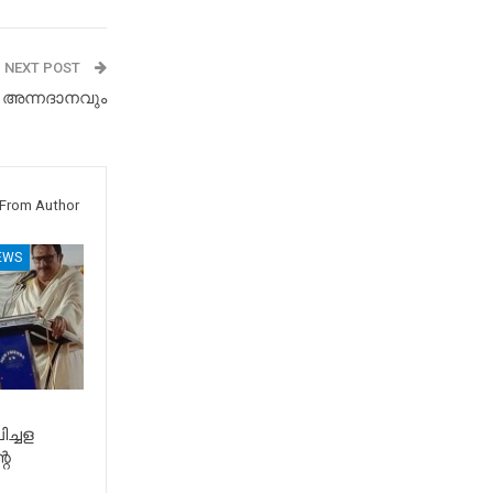
NEXT POST
ം അന്നദാനവും
From Author
EWS
ിച്ചള
റെ