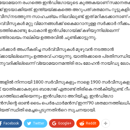
വ്യോമയാന രംഗത്തെ ഇൻഡിഗോയുടെ കുത്തകയാണ് സമാനതകള
്ക് ഇടയാക്കിയത്. ഇന്ത്യയ്ക്കകത്തെ അറുപത് ശതമാനം റൂട്ട
വീസ് നടത്തുന്ന സാഹചര്യം നിലവിലുണ്ട്. ഇത് മറികടക്കാനാണ് 
വീസുകൾ മറ്റു വിമാനങ്ങൾക്ക് കൈമാറാനുള്ള സർക്കാർ നീക്കം. മ
ത്തികൊണ്ടു പോകാൻ ഇൻഡിഗോയ്ക്ക് കഴിയുന്നില്ലെന്ന്
്രാലയം നല്കിയ ഉത്തരവിൽ ചൂണ്ടിക്കാട്ടുന്നു.
ക്കാർ അംഗീകരിച്ച സർവ്വീസുകൾ മുഴുവൻ നടത്താൻ
ായില്ലെന്നും ഉത്തരവ് പറയുന്നു. യാത്രക്കാരെ പ്രതിസന്ധി
വദിക്കില്ലെന്ന് വ്യോമയാനമന്ത്രി രാം മോഹൻ നായിഡു ല
ടങ്ങളിൽ നിന്നായി 1800 സർവീസുകളും നാളെ 1900 സർവീസുകള
ട്. യാത്രക്കാകരുടെ ബാഗേജ് ഏതാണ്ട് തിരികെ നൽകിയിട്ടുണ്ട്. റീഫ
ഗത്തിലാക്കിയെന്നും ഇൻഡി​ഗോ അറിയിച്ചു. ഇൻഡി​ഗോ
ന്റെ ഓൺ ടൈം പെർഫോർമൻസ് ഇന്ന് 90 ശതമാനത്തിലധി
ിയത് സ്ഥിതി മെച്ചപ്പെടുന്നതിൻറെ സൂചനയായി.
Facebook
Twitter
Google+
ReddIt