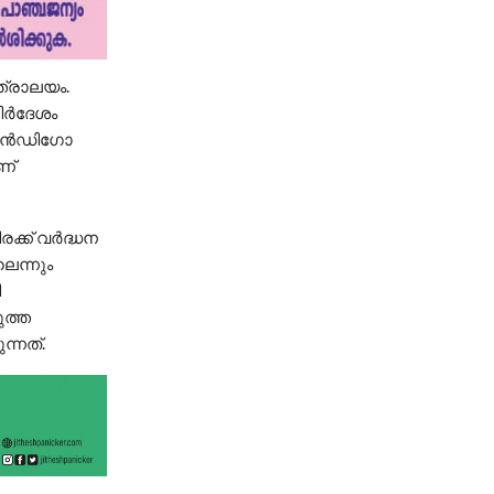
ത്രാലയം.
നിർദേശം
 ഇൻഡി​ഗോ
ണ്
രക്ക് വർദ്ധന
െന്നും
ി
ുത്ത
്നത്.