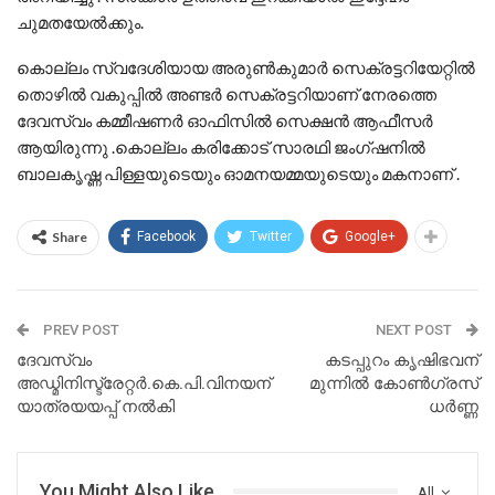
ചുമതയേൽക്കും.
കൊല്ലം സ്വദേശിയായ അരുണ്‍കുമാര്‍ സെക്രട്ടറിയേറ്റിൽ
തൊഴിൽ വകുപ്പിൽ അണ്ടർ സെക്രട്ടറിയാണ് നേരത്തെ
ദേവസ്വം കമ്മീഷണർ ഓഫിസിൽ സെക്ഷൻ ആഫീസർ
ആയിരുന്നു .കൊല്ലം കരിക്കോട് സാരഥി ജംഗ്‌ഷനിൽ
ബാലകൃഷ്ണ പിള്ളയുടെയും ഓമനയമ്മയുടെയും മകനാണ് .
Share
Facebook
Twitter
Google+
PREV POST
NEXT POST
ദേവസ്വം
കടപ്പുറം കൃഷിഭവന്
അഡ്മിനിസ്ട്രേറ്റർ.കെ.പി.വിനയന്
മുന്നിൽ കോൺഗ്രസ്‌
യാത്രയയപ്പ് നൽകി
ധർണ്ണ
You Might Also Like
All