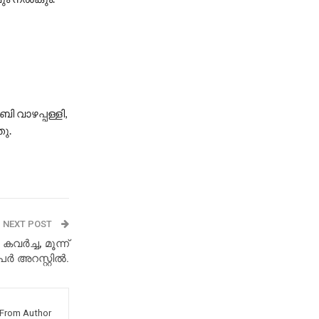
 വാഴപ്പള്ളി,
ു.
NEXT POST
ർച്ച, മൂന്ന്
േർ അറസ്റ്റിൽ.
From Author