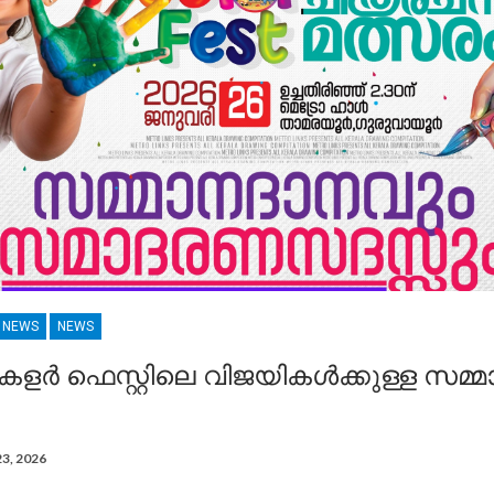
R NEWS
NEWS
കളർ ഫെസ്റ്റിലെ വിജയികൾക്കുള്ള സമ്മ
23, 2026