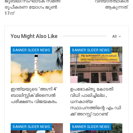
ജൂബിലി:സംഘാടക സമിതി
വിദ്യാർത്ഥികൾ
രൂപീകരണ യോഗം ജൂൺ
ആകുന്നത്.
17ന്
You Might Also Like
All
BANNER SLIDER NEWS
BANNER SLIDER NEWS
ഇന്ത്യയുടെ ‘അഗ്നി 4’
ഉപഭോക്തൃ കോടതി
ബാലിസ്റ്റിക് മിസൈൽ
വിധി പാലിച്ചില്ല ,
പരീക്ഷണം വിജയകരം.
ധനകാര്യ
സ്ഥാപനത്തിന്റെ എം ഡി
ക്ക് അറസ്റ്റ് വാറണ്ട്
BANNER SLIDER NEWS
BANNER SLIDER NEWS