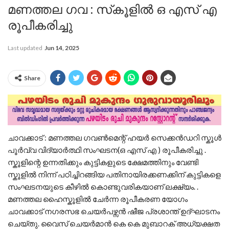
മണത്തല ഗവ : സ്‌കൂളിൽ ഒ എസ് എ
രൂപീകരിച്ചു
Last updated
Jun 14, 2025
Share
ചാവക്കാട് : മണത്തല ഗവൺമെന്റ് ഹയർ സെക്കൻഡറി സ്കൂൾ
പൂർവ്വ വിദ്യാർത്ഥി സംഘടന(ഒ എസ് എ ) രൂപീകരിച്ചു .
സ്കൂളിന്റെ ഉന്നതിക്കും കുട്ടികളുടെ ക്ഷേമത്തിനും വേണ്ടി
സ്കൂളിൽ നിന്ന് പഠിച്ചിറങ്ങിയ പതിനായിരക്കണക്കിന് കുട്ടികളെ
സംഘടനയുടെ കീഴിൽ കൊണ്ടുവരികയാണ് ലക്ഷ്യം. .
മണത്തല ഹൈസ്കൂളിൽ ചേർന്ന രൂപീകരണ യോഗം
ചാവക്കാട് നഗരസഭ ചെയർപഴ്സൻ ഷീജ പ്രശാന്ത് ഉദ്ഘാടനം
ചെയ്തു. വൈസ് ചെയർമാൻ കെ കെ മുബാറക് അധ്യക്ഷത