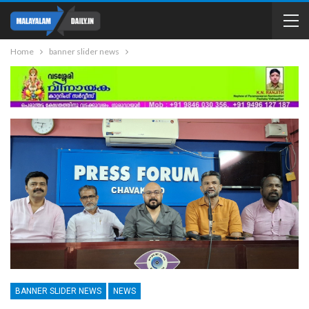
Home
banner slider news
BANNER SLIDER NEWS
NEWS