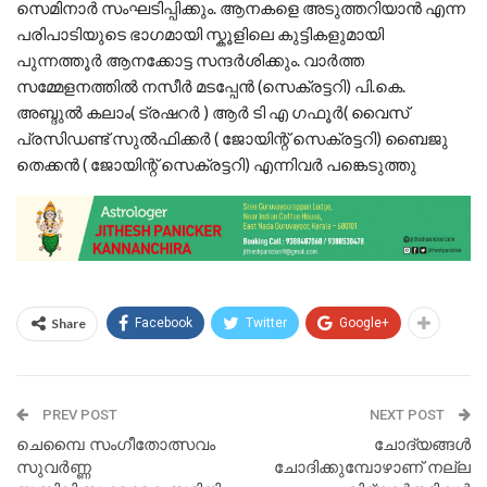
സെമിനാർ സംഘടിപ്പിക്കും. ആനകളെ അടുത്തറിയാൻ എന്ന
പരിപാടിയുടെ ഭാഗമായി സ്കൂളിലെ കുട്ടികളുമായി
പുന്നത്തൂർ ആനക്കോട്ട സന്ദർശിക്കും. വാർത്ത
സമ്മേളനത്തിൽ നസീർ മടപ്പേൻ (സെക്രട്ടറി) പി.കെ.
അബ്ദുൽ കലാം( ട്രഷറർ ) ആർ ടി എ ഗഫൂർ( വൈസ്
പ്രസിഡണ്ട് സുൽഫിക്കർ ( ജോയിന്റ് സെക്രട്ടറി) ബൈജു
തെക്കൻ ( ജോയിന്റ് സെക്രട്ടറി) എന്നിവർ പങ്കെടുത്തു
Share
Facebook
Twitter
Google+
PREV POST
NEXT POST
ചെമ്പൈ സംഗീതോത്സവം
ചോദ്യങ്ങൾ
സുവർണ്ണ
ചോദിക്കുമ്പോഴാണ് നല്ല