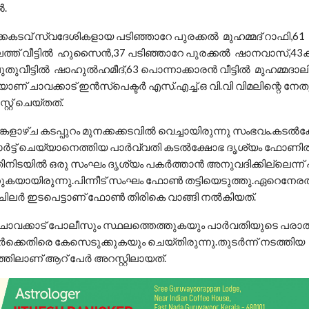
ൽ.
നക്കകടവ് സ്വദേശികളായ പടിഞ്ഞാറേ പുരക്കൽ മുഹമ്മദ് റാഫി,61
്ലത്ത് വീട്ടിൽ ഹുസൈൻ,37 പടിഞ്ഞാറേ പുരക്കൽ ഷാനവാസ്,43കറ
ുതുവീട്ടിൽ ഷാഹുൽഹമീദ്,63 പൊന്നാക്കാരൻ വീട്ടിൽ മുഹമ്മദാല
ാണ് ചാവക്കാട് ഇൻസ്പെക്ടർ എസ്.എച്ച്.ഒ വി.വി വിമലിന്റെ നേ
്റ് ചെയ്തത്.
ങ്കളാഴ്ച കടപ്പുറം മുനക്കക്കടവിൽ വെച്ചായിരുന്നു സംഭവം.കടൽ
ോർട്ട് ചെയ്യാനെത്തിയ പാർവ്വതി കടൽക്ഷോഭ ദൃശ്യം ഫോണി
ിനിടയിൽ ഒരു സംഘം ദൃശ്യം പകർത്താൻ അനുവദിക്കില്ലെന്ന്
കുകയായിരുന്നു.പിന്നീട് സംഘം ഫോൺ തട്ടിയെടുത്തു.ഏറെനേര
 ചിലർ ഇടപെട്ടാണ് ഫോൺ തിരികെ വാങ്ങി നൽകിയത്.
് ചാവക്കാട് പോലീസും സ്ഥലത്തെത്തുകയും പാർവതിയുടെ പരാ
ക്കെതിരെ കേസെടുക്കുകയും ചെയ്തിരുന്നു.തുടർന്ന് നടത്തിയ
ിലാണ് ആറ് പേർ അറസ്റ്റിലായത്.