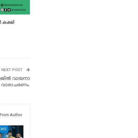
 കക്ഷി
NEXT POST
ളേജിൽ വായനാ
വാരാചരണം.
From Author
EWS