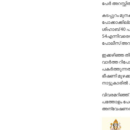
പേർ അറസ്റ്റി
കടപ്പുറം മു
പോക്കാക്കില
ശിഹാബ് 40 പ
54എന്നിവരെയ
പോലീസ് അറസ്റ
ഇക്കഴിഞ്ഞ തി
വാർത്ത റിപ
പകർത്തുന്നത
ഭീഷണി മുഴക്
നാട്ടുകാരിൽ
വിവരമറിഞ്ഞ
പത്തോളം പേർ
അന്വേഷണത്ത