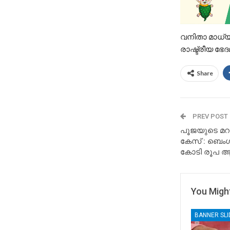
വനിതാ മാധ്യ
രാഷ്ട്രീയ ഭ
Share
PREV POST
പൂജയുടെ മറവി
കേസ് : ബെം
കോടി രൂപ ആവശ
You Might
BANNER SL