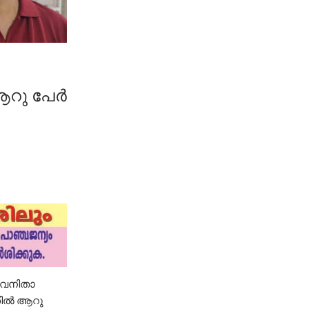
 ആറു പേർ
യ വനിതാ
്തിൽ ആറു