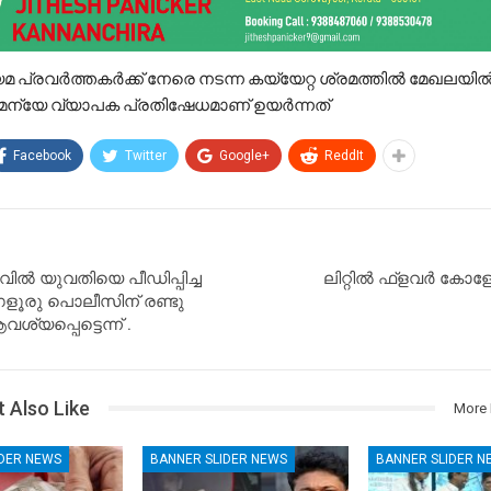
മ പ്രവർത്തകർക്ക് നേരെ നടന്ന കയ്യേറ്റ ശ്രമത്തിൽ മേഖലയിൽ
േദമന്യേ വ്യാപക പ്രതിഷേധമാണ് ഉയർന്നത്
Facebook
Twitter
Google+
ReddIt
ല്‍ യുവതിയെ പീഡിപ്പിച്ച
ലിറ്റിൽ ഫ്‌ളവർ കോ
ഗളൂരു പൊലീസിന് രണ്ടു
്യപ്പെട്ടെന്ന് .
 Also Like
More 
IDER NEWS
BANNER SLIDER NEWS
BANNER SLIDER N