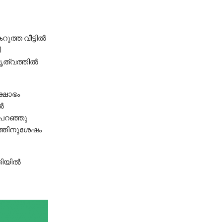
ുത്ത വീട്ടിൽ
ി
തൃത്വത്തിൽ
ക്ഷോഭം
ൽ
 പറഞ്ഞു
ത്തിനുശേഷം
തിയിൽ