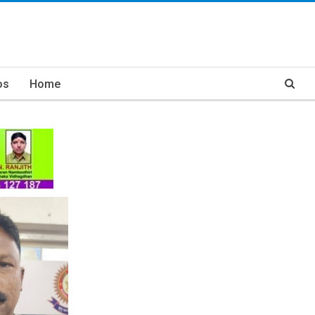
os
Home