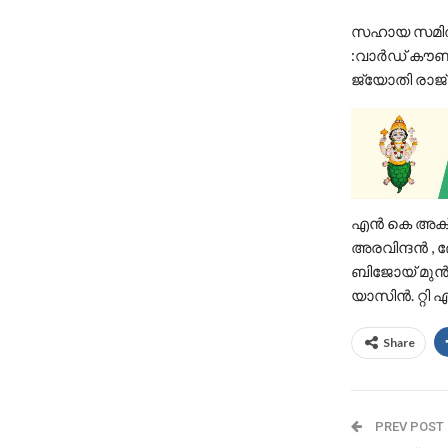
സഹായ സമിത
:വാർഡ് കൗൺ
ജ്യോതി രാജ്
എൻ കെ അക്
അരവിന്ദൻ , 
ബിജോയ് മുൻ ന
യാസിൻ. റ്റി 
Share
PREV POST