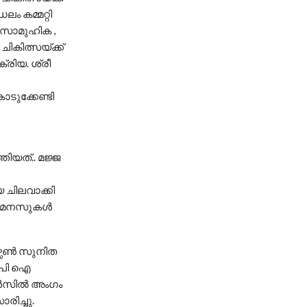
ലം കമ്മറ്റി
 സാമുഹിക ,
ികിത്സയ്ക്ക്
്രിയ. ശ്രീ
ടുക്കേണ്ടി
ിയത്.. മജ്ജ
യ ചിലവാക്കി
 സുമനസുകൾ
്സൺ സുനിത
 പി ഐ
കൗൺസിൽ അംഗം
രിച്ചു.