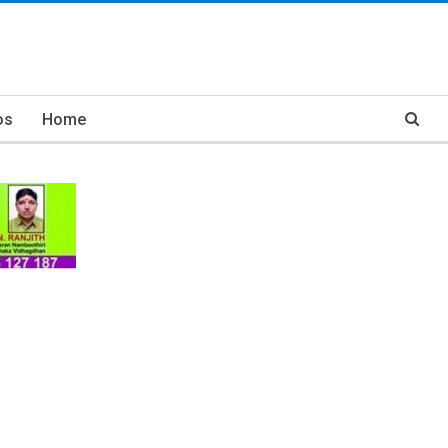
os
Home