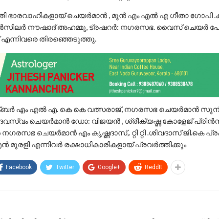
ി ഭാരവാഹികളായ് ചെയർമാൻ , മുൻ എം എൽ എ ഗീതാ ഗോപി
സിലർ നൗഷാദ് അഹമ്മു, ട്രഷറർ: നഗരസഭ. വൈസ് ചെയർ പേ
 എന്നിവരെ തിരഞ്ഞെടുത്തു.
ബർ എം എൽ എ. കെ കെ വത്സരാജ്, നഗരസഭ ചെയർമാൻ സുന
ദേവസ്വം ചെയർമാൻ ഡോ: വിജയൻ , ശ്രീക്യഷ്ണ കോളേജ് പ്രിൻ
ഗരസഭ ചെയർമാൻ എം കൃഷ്ണദാസ്,. റ്റി റ്റി .ശിവദാസ് ജി.കെ പ്രക
എൻ മുരളി എന്നിവർ രക്ഷാധികാരികളായ് പ്രവർത്തിക്കും
Facebook
Twitter
Google+
ReddIt