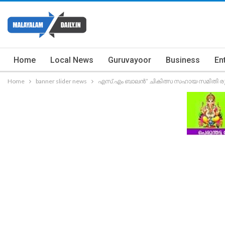
Home
Local News
Guruvayoor
Business
En
Home
banner slider news
എസ്.എം ബാലൻ” ചികിത്സ സഹായ സമിതി രൂപി