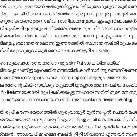
ി വരുന്ന , ഇന്ത്യൻ കമ്യൂണിസ്റ്റ് പാർട്ടിയുടെ ഗുരുവായൂർ മണ്ഡ‌
ട്ടറിയായി ദീർഘകാലം പ്രവർത്തിച്ചിരുന്നതും ഗുരുവായൂരിലെ
സാംസ്കാരിക രംഗത്തെ സജീവ സാനിദ്ധ്യവുമായ എം എസ് ബാലന്റെ ച
ൂപികരിച്ചു. ഇരുപത്തിയഞ്ച് ലക്ഷം രൂപ ചിലവ് വരുന്ന ശസ്ത്രക
ജിലെ ക്ലാസ് ഫോർ ജീവനക്കാരനായ ബാലനും. കുടുംബത്തിനും
തിലുമപ്പുറമായതിനാലാണ് ഇത്തരത്തിൽ സഹായ സമിതി രൂപം കൊ
. സി.പി ഐ ഗുരുവായൂർ മണ്ഡലം സെക്രട്ടറി പറഞ്ഞു..
 അസുഖബാധിതനായതിനെ തുടർന്ന് വിദഗ്ദ ചികിത്സയ്ക്ക്
ിയപ്പോഴാണ് ഇദ്ദേഹത്തിന് മജ്ജയിൽ കാൻസർ ആണെന്ന് കണ്ടത്ത
്കുക മാത്രമാണ് ഏകപോംവഴി. മാസങ്ങളായി ആശുപത്രി യിൽ
േഹത്തിന്റെ ചികിത്സയ്ക്കും മറ്റുമായി ഇപ്പോൾ തന്നെ വലിയ സംഖ്
ടർചികിത്സയ്ക്കായി രൂപികരിക്കപ്പെട്ട സഹായ സമിതി മുഖേനേ
െയ്യണമെന്ന്‌ സഹായ സമിതി ഭാരവാഹികൾ അഭ്യർത്ഥിച്ചു.
 രൂപീകരണ യോഗത്തിൽ ഗുരുവായൂർ മുൻസിപ്പൽ ചെയർ പേഴ
ദ്ധ്യക്ഷയായ് , ഗുരുവായൂർ എം എൽ എ എൻ കെ അക്ബർ , സി
ക്രട്ടറിയേറ്റ് അംഗം കെ കെ വത്സരാജ്, സി പി ഐ ജില്ലാ 
വരൻ . അഡ്വ.പി മുഹമ്മദ് ബഷീർ റ്റി റ്റി ശിവദാസ് എന്നിവർ സംസാ