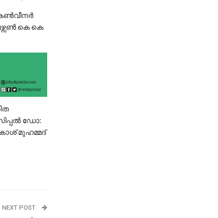
 .കൺവീനർ
ഴ്സൺ കെ കെ
ിത
സിപ്പൽ ഡോ:
ാശ് മുഹമ്മദ്
NEXT POST