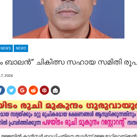
R NEWS
NEWS
 ബാലൻ” ചികിത്സ സഹായ സമിതി രൂപിക
17, 2026
മജ്ജയിൽ കാൻസർ ബാധിച്ചതിനെ തുടർന്ന് മജ്ജ മാറ്റിവെയ്ക്കൽ ച