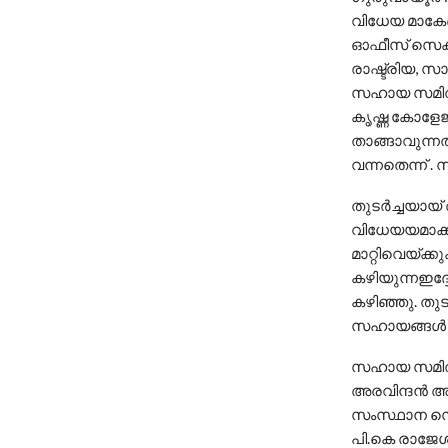
വിധേയ മാകേണ്ട
ഓഫീസ് സെക്ര
രാഷ്ട്രിയ, 
സഹായ സമിതി ര
കൃഷ്ണ കോളേ
താങ്ങാവുന്ന
വന്നതെന്ന് 
തുടർച്ചയായ്
വിധേയയമാക്ക
മാറ്റിവെയ്ക
കഴിയുന്നഇദ്ദ
കഴിഞ്ഞു. തു
സഹായങ്ങൾ ച
സഹായ സമിതി
അരവിന്ദൻ അ
സംസ്ഥാന സെ
പി.കെ രാജേശ്