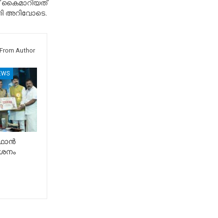
ക് കൈമാറിയത്
ി അറിവോടെ.
From Author
EWS
ൂഫാൻ
ശനം