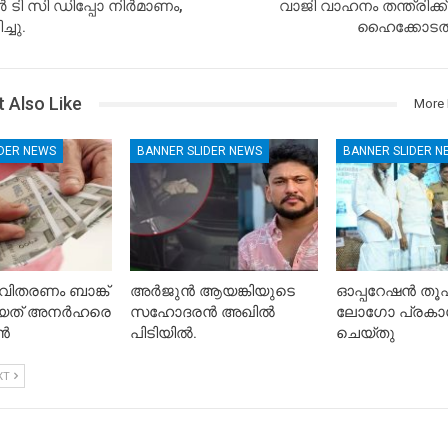
ടി സി ഡിപ്പോ നിർമാണം,
വാജി വാഹനം തന്ത്രിക്
്ചു.
ഹൈക്കോടത
 Also Like
More 
IDER NEWS
BANNER SLIDER NEWS
BANNER SLIDER N
ിതരണം ബാങ്ക്
അർജുൻ ആയങ്കിയുടെ
ഓപ്പറേഷൻ ത
കിയത് അനർഹരെ
സഹോദരൻ അഖിൽ
ലോഗോ പ്രകാ
ാൻ
പിടിയിൽ.
ചെയ്തു
XT