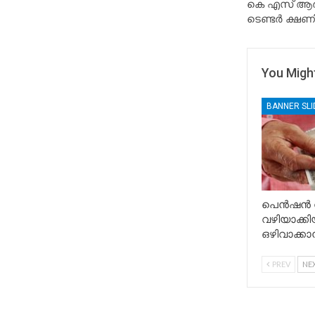
കെ എസ് ആർ 
ടെണ്ടർ ക്ഷണിച
You Might
BANNER SL
പെൻഷൻ വ
വഴിയാക്
ഒഴിവാക്ക
PREV
NE