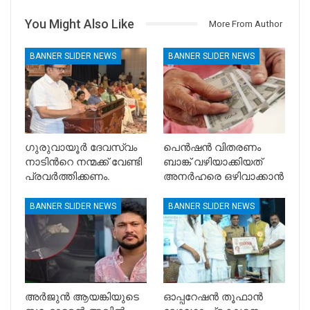
You Might Also Like
More From Author
BANNER SLIDER NEWS
BANNER SLIDER NEWS
ഗുരുവായൂർ ദേവസ്വം
പെൻഷൻ വിതരണം
നാടിൻറെ നന്മക്ക് വേണ്ടി
ബാങ്ക് വഴിയാക്കിയത്
പ്രവർത്തിക്കണം.
അനർഹരെ ഒഴിവാക്കാൻ
BANNER SLIDER NEWS
BANNER SLIDER NEWS
അർജുൻ ആയങ്കിയുടെ
ഓപ്പറേഷൻ തൂഫാൻ