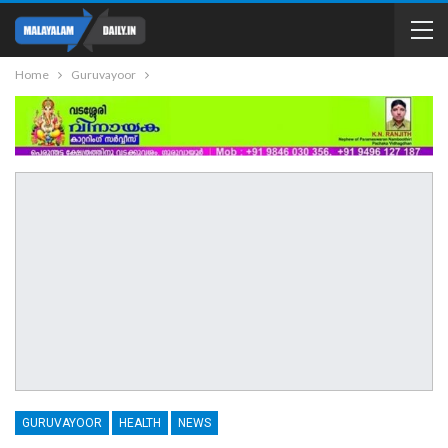
Home
Guruvayoor
GURUVAYOOR
HEALTH
NEWS