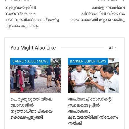
ഗുരുവായൂരിൽ
കേരള ബാങ്കിലെ
സഹസ്രകലശ
പിൻവാതിൽ നിയമനം
ചടങ്ങുകള്‍ക്ക് ചൊവ്വാഴ്ച്ച
ഹൈക്കോടതി സ്റ്റേ ചെയ്തു
തുടക്കം കുറിക്കും
You Might Also Like
All
BANNER SLIDER NEWS
BANNER SLIDER NEWS
ചെറുതുരുത്തിയിലെ
അപ്രോച്ച് റോഡിന്റെ
ലോഡ്ജിൽ
സ്ഥലമെടുപ്പിൽ
നൃത്താധ്യാപികയെ
അപാകത ,
കൊലപ്പെടുത്തി
മുഖ്യമന്ത്രിക്ക് നിവേദനം
നൽകി