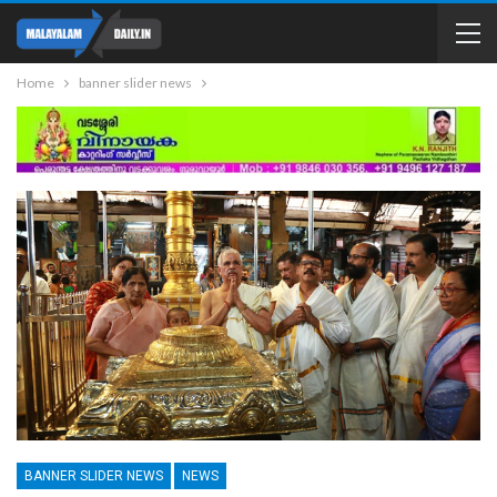
Home
banner slider news
BANNER SLIDER NEWS
NEWS