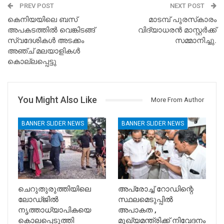
PREV POST
NEXT POST
കെനിയയിലെ ബസ്
മാടമ്പ് പുരസ്‌കാരം
അപകടത്തിൽ വെങ്കിടങ്ങ്
വിദ്യാധരൻ മാസ്റ്റർക്ക്
സ്വദേശികൾ അടക്കം
സമ്മാനിച്ചു.
അഞ്ച് മലയാളികൾ
കൊല്ലപ്പെട്ടു
You Might Also Like
More From Author
BANNER SLIDER NEWS
BANNER SLIDER NEWS
ചെറുതുരുത്തിയിലെ
അപ്രോച്ച് റോഡിന്റെ
ലോഡ്ജിൽ
സ്ഥലമെടുപ്പിൽ
നൃത്താധ്യാപികയെ
അപാകത ,
കൊലപ്പെടുത്തി
മുഖ്യമന്ത്രിക്ക് നിവേദനം