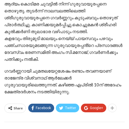
ആദ്യം കൊടിമര ചുവട്ടിൽ നിന്ന് ഗുരുവായൂരപ്പനെ
തൊഴുതു. തുടർന്ന് നാലമ്പലത്തിലെത്തി
ശ്രീഗുരുവായൂരപ്പനെ ഗവർണ്ണറും കുടുംബവും തൊഴുത്
പ്രാർത്ഥിച്ചു. കാണിക്കയുമർപ്പിച്ചു.കൊച്ചുമകൻ ശ്രീഹരി
കുൽക്കർണി തുലാഭാര വഴിപാടും നടത്തി.
കളഭവും തിരുമുടി മാലയും നെയ്യ് പായസവും പഴവും
പഞ്ചസാരയുമടങ്ങുന്ന ഗുരുവായൂരപ്പൻ്റെ പ്രസാദങ്ങൾ
ദേവസ്വം ഭരണസമിതി അംഗം സി.മനോജ്, ഗവർണർക്കും
പത്നിക്കും നൽകി.
ഗവർണ്ണറായി ചുമതലയേറ്റശേഷം രണ്ടാം തവണയാണ്
രാജേന്ദ്ര വിശ്വനാഥ് ആർലേക്കർ
ഗുരുവായൂരിലെത്തുന്നത്. കഴിഞ്ഞ ഏപ്രിൽ 10ന് അദേഹം
ക്ഷേത്രദർശനം നടത്തിയിരുന്നു.
Share
Facebook
Twitter
Google+