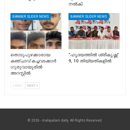
നൽകി
BANNER SLIDER NEWS
BANNER SLIDER NEWS
തൊടുപുഴക്കാരായ
“ഹൃദയത്തിൽ ശ്രീകൃഷ്ണ”
കഞ്ചാവ് കച്ചവടക്കാർ
9, 10 തിയ്യതികളിൽ
ഗുരുവായൂരിൽ
അറസ്റ്റിൽ
PREV
NEXT
© 2026 - malayalam daily. All Rights Reserved.