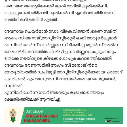
പത്നി അനഘആർലേക്കർ മകൾ അദിതി കുൽക്കർണി,
കൊച്ചുമകൻ ശ്രീഹരി കുൽക്കർണി എന്നിവർ ശ്രീവത്സം
അതിഥി മന്ദിരത്തിൽ എത്തി .
ദേവസ്വം ചെയർമാൻ ഡോ. വികെ.വിജയൻ ,ഭരണ സമിതി
അംഗം സി.മനോജ് ,അഡ്മിനിസ്ട്രേറ്റർ ഒ.ബി.അരുൺകുമാർ
എന്നിവർ ചേർന്ന് ഗവർണ്ണറെ സ്വീകരിച്ചു.തുടർന്ന് അൽപ
നേരം ശ്രീവത്സത്തിൽ വിശ്രമിച്ച ഗവർണ്ണറും കുടുംബവും
തെക്കേ നടയിലൂടെ കിഴക്കേ ഗോപുര കവാടത്തിലെത്തി.
ദേവസ്വം ഭരണസമിതി അംഗം സി.മനോജിൻ്റെ
നേതൃത്വത്തിൽ ഡപ്യൂട്ടി അഡ്മിനിസ്ട്രേറ്റർമാരായ പ്രമോദ്
കളരിക്കൽ, എം.രാധ ,അസി.മാനേജർമാരായ ലെജുമോൾ,
സുഭാഷ്
എന്നിവർ ചേർന്ന് ഗവർണറെയും കുടുംബത്തെയും
ക്ഷേത്രത്തിലേക്ക് ആനയിച്ചു.