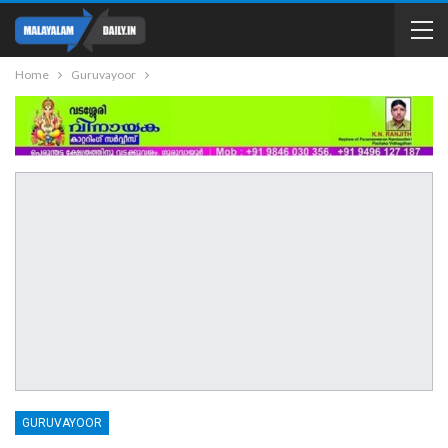
Home
Guruvayoor
GURUVAYOOR