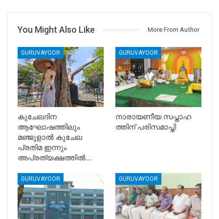
You Might Also Like
More From Author
GURUVAYOOR
GURUVAYOOR
കുചേലദിന
നാരായണീയ സപ്താഹ
ആഘോഷത്തിലും
ത്തിന് പരിസമാപ്തി
മഞ്ജുളാൽ കുചേല
പ്രതിമ ഇന്നും
അപ്രത്യക്ഷത്തിൽ….
GURUVAYOOR
GURUVAYOOR