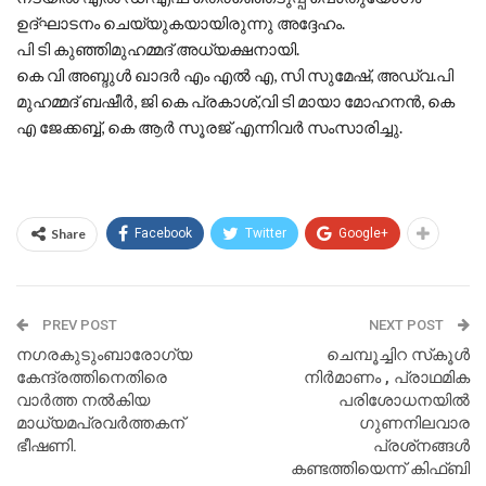
ഉദ്ഘാടനം ചെയ്യുകയായിരുന്നു അദ്ദേഹം.
പി ടി കുഞ്ഞിമുഹമ്മദ് അധ്യക്ഷനായി.
കെ വി അബ്ദുൾ ഖാദർ എം എൽ എ, സി സുമേഷ്, അഡ്വ.പി
മുഹമ്മദ് ബഷീർ, ജി കെ പ്രകാശ്,വി ടി മായാ മോഹനൻ, കെ
എ ജേക്കബ്ബ്, കെ ആർ സൂരജ് എന്നിവർ സംസാരിച്ചു.
Share
Facebook
Twitter
Google+
PREV POST
NEXT POST
നഗരകുടുംബാരോഗ്യ
ചെമ്പൂച്ചിറ സ്‌കൂൾ
കേന്ദ്രത്തിനെതിരെ
നിർമാണം , പ്രാഥമിക
വാർത്ത നൽകിയ
പരിശോധനയിൽ
മാധ്യമപ്രവർത്തകന്
ഗുണനിലവാര
ഭീഷണി.
പ്രശ്‌നങ്ങൾ
കണ്ടത്തിയെന്ന് കിഫ്ബി