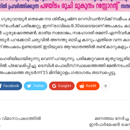
: ഗുരുവായൂർ തെക്കെ നട ശ്രീകൃഷ്‌ണ റെസിഡൻസിക്ക് സമീപം
് മൂന്ന് പേർക്ക് പരിക്കേറ്റു. ഇന്ന് രാവിലെ 8.30ഓടെയാണ് അപകടം. 
പുരുഷോത്തമൻ, ഭാര്യ സരോജം, സഹോദരി രമണി എന്നിവർക്
. അടൂർ പറക്കോടി ചരുവിൽ അനന്തു ഓടിച്ച കാറും എതിരെ വന്ന കാ
്ചാണ് അപകടം ഉണ്ടായത്. ഇടിയുടെ ആഘാതത്തിൽ രണ്ട് കാറുകളും 
ഹരിയിലായിരുന്നു വെന്ന് പറയുന്നു. പരിക്കേറ്റവരെ മുതുവട്ടൂര
 പ്രവേശിപ്പിച്ചു. ടെമ്പിൾ പൊലീസ് സ്ഥലത്തെത്തി മേൽനടപ
 അപകടത്തെ തുടർന്ന് 15 മിനിറ്റോളം ഗതാഗതം തടസപ്പെട്ടു.
Facebook
Twitter
Google+
ReddIt
 വിമാനാപകടത്തിൽ
മണത്തല നേർച്ച
.
ഇൻഫർമേഷൻ കൌണ്ട