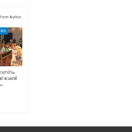
From Author
EWS
േവസ്വം
് വേണ്ടി
ം.