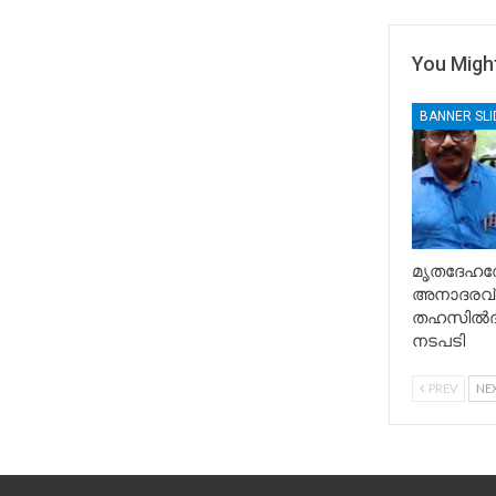
You Might
BANNER SL
മൃതദേഹത്
അനാദരവ് 
തഹസിൽദാ
നടപടി
PREV
NE