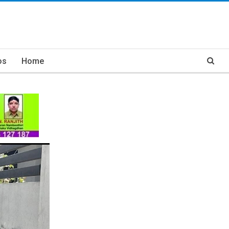
os
Home