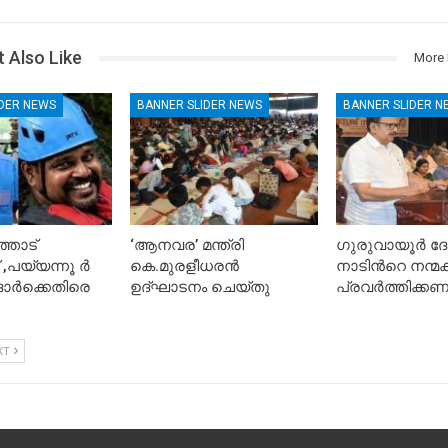
 Also Like
More 
IDER NEWS
BANNER SLIDER NEWS
BANNER SLIDER N
തോട്
‘ആനവര’ മന്ത്രി
ഗുരുവായൂർ ദ
,പയ്യന്നൂ ർ
കെ.മുരളീധരന്‍
നാടിൻറെ നന്മക്ക
ർക്കെതിരെ
ഉദ്ഘാടനം ചെയ്തു
പ്രവർത്തിക്കണ
XT