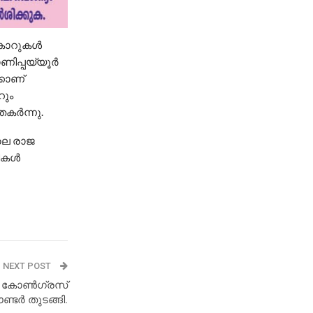
 കാറുകൾ
കാണിപ്പയ്യൂർ
കാണ്
റും
തകർന്നു.
ിലെ രാജ
ടികൾ
NEXT POST
, കോൺഗ്രസ്‌
ർ തുടങ്ങി.