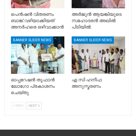
പെൻഷൻ വിതരണം
അർജുൻ ആയങ്കിയുടെ
ബാങ്ക് വഴിയാക്കിയത്
സഹോദരൻ അഖിൽ
അനർഹരെ ഒഴിവാക്കാൻ
പിടിയിൽ.
BANNER SLIDER NEWS
BANNER SLIDER NEWS
ഓപ്പറേഷൻ തൂഫാൻ
എ സി ഹനീഫ
ലോഗോ പ്രകാശനം
അനുസ്മരണം
ചെയ്തു
PREV
NEXT