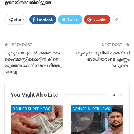
ഊര്‍ജിതമാക്കിയിട്ടുണ്ട്
Share
Facebook
Twitter
Google+
PREV POST
NEXT POST
ഗുരുവായൂരിൽ കത്താത്ത
ഗുരുവായൂരിൽ കോവിഡ്
ഹൈമാസ്റ്റ് ലൈറ്റിന് കീഴെ
ബാധിതരുടെ എണ്ണം
യൂത്ത്‌ കോൺഗ്രസ് റീത്തു
കൂടുന്നു.
വെച്ചു .
You Might Also Like
All
BANNER SLIDER NEWS
BANNER SLIDER NEWS