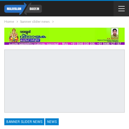
Home
banner slider news
BANNER SLIDER NEWS
NEWS