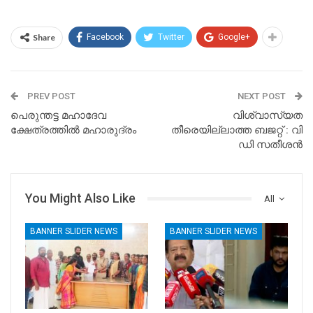
Share
Facebook
Twitter
Google+
PREV POST
NEXT POST
പെരുന്തട്ട മഹാദേവ
വിശ്വാസ്യത
ക്ഷേത്രത്തിൽ മഹാരുദ്രം
തീരെയില്ലാത്ത ബജറ്റ് : വി
ഡി സതീശൻ
You Might Also Like
All
BANNER SLIDER NEWS
BANNER SLIDER NEWS