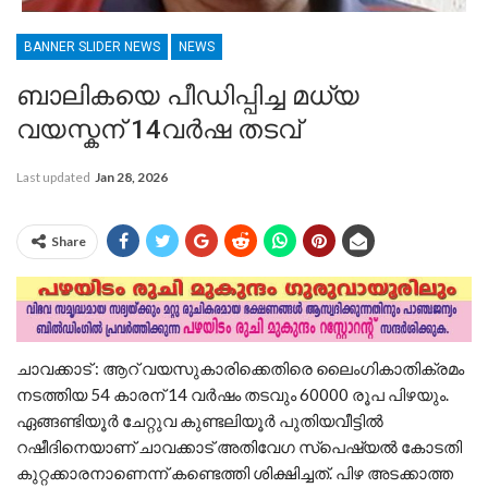
BANNER SLIDER NEWS
NEWS
ബാലികയെ പീഡിപ്പിച്ച മധ്യ
വയസ്കന് 14വർഷ തടവ്
Last updated
Jan 28, 2026
Share
ചാവക്കാട് : ആറ് വയസുകാരിക്കെതിരെ ലൈംഗികാതിക്രമം
നടത്തിയ 54 കാരന് 14 വര്‍ഷം തടവും 60000 രൂപ പിഴയും.
ഏങ്ങണ്ടിയൂര്‍ ചേറ്റുവ കുണ്ടലിയൂര്‍ പുതിയവീട്ടില്‍
റഷീദിനെയാണ് ചാവക്കാട് അതിവേഗ സ്‌പെഷ്യല്‍ കോടതി
കുറ്റക്കാരനാണെന്ന് കണ്ടെത്തി ശിക്ഷിച്ചത്. പിഴ അടക്കാത്ത